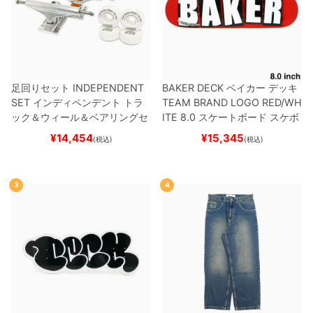
足回りセット
INDEPENDENT
BAKER DECK
ベイカー
デッキ
SET
インディペンデント
トラ
TEAM
BRAND LOGO RED/WH
ック＆ウィール＆ベアリングセ
ITE 8.0
スケートボード スケボ
ット
（トリック用）
スケートボ
ー
¥
14,454
¥
15,345
(税込)
(税込)
ード スケボー
3
4