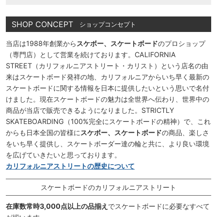
SHOP CONCEPT
ショップコンセプト
当店は1988年創業から
スケボー、スケートボード
のプロショップ
（専門店）として営業を続けております。CALIFORNIA
STREET（カリフォルニアストリート・カリスト）という店名の由
来はスケートボード発祥の地、カリフォルニアからいち早く最新の
スケートボードに関する情報を日本に提供したいという思いで名付
けました。現在スケートボードの魅力は全世界へ伝わり、世界中の
商品が当店で販売できるようになりました。STRICTLY
SKATEBOARDING（100%完全にスケートボードの精神）で、これ
からも日本全国の皆様に
スケボー、スケートボード
の商品、楽しさ
をいち早く提供し、スケートボーダー達の輪と共に、より良い環境
を広げていきたいと思っております。
カリフォルニアストリートの歴史について
スケートボードのカリフォルニアストリート
在庫数常時3,000点以上の品揃え
でスケートボードに必要なすべて