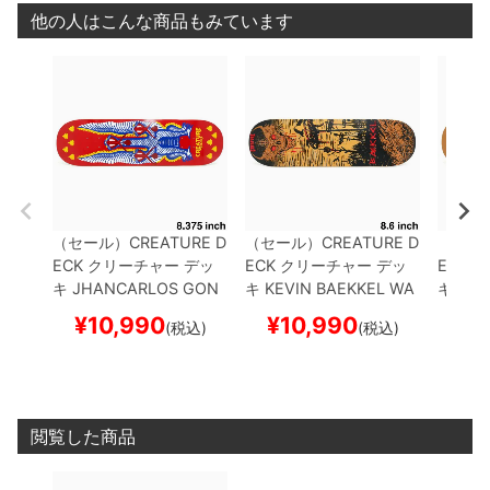
他の人はこんな商品もみています
（セール）
CREATURE D
（セール）
CREATURE D
（セー
ECK
クリーチャー
デッ
ECK
クリーチャー
デッ
ECK
ク
キ
JHANCARLOS GON
キ
KEVIN BAEKKEL
WA
キ
KEV
ZALEZ（JHANKA）
SN
STELAND 8.6
スケート
MON 8
¥
10,990
¥
10,990
¥
1
(税込)
(税込)
AKES 8.375
スケートボ
ボード スケボー
ド ス
ード スケボー
閲覧した商品