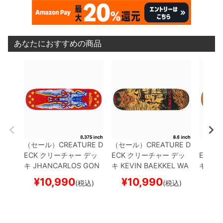
あなたにおすすめの商品
（セール）
CREATURE D
（セール）
CREATURE D
（セー
ECK
クリーチャー
デッ
ECK
クリーチャー
デッ
ECK
ク
キ
JHANCARLOS GON
キ
KEVIN BAEKKEL
WA
キ
KEV
ZALEZ（JHANKA）
SN
STELAND 8.6
スケート
MON 8
¥
10,990
¥
10,990
¥
1
(税込)
(税込)
AKES 8.375
スケートボ
ボード スケボー
ド ス
ード スケボー