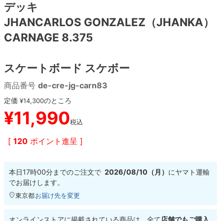
デッキ
JHANCARLOS GONZALEZ（JHANKA）
8.8inch
8.9inch
75mm
29.5cm
CARNAGE 8.375
8.9inch
9.0inch以上
110mm
30cm
スケートボード スケボー
9.0inch以上
商品番号
de-cre-jg-carn83
シェイプデッキ
定価
のところ
¥
14,300
¥
11,990
税込
高性能デッキ
[
120
ポイント進呈 ]
本日
17時00分
までのご注文で
2026/08/10（月）
に
ヤマト運輸
でお届けします。
東京都
お届け先を変更
オンラインストアに掲載されている商品は、全て
店舗でもご購入