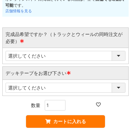
可能
です。
店舗情報を見る
完成品希望ですか？（トラックとウィールの同時注文が
必要）
(
必
須
)
デッキテープをお選び下さい
(
必
須
)
カートに入れる