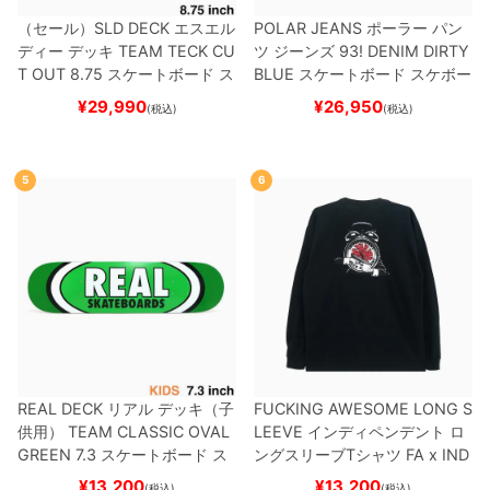
（セール）
SLD DECK
エスエル
POLAR JEANS
ポーラー
パン
ディー
デッキ
TEAM
TECK CU
ツ ジーンズ
93! DENIM
DIRTY
T OUT 8.75
スケートボード ス
BLUE
スケートボード スケボー
ケボー
¥
29,990
¥
26,950
(税込)
(税込)
5
6
REAL DECK
リアル
デッキ（子
FUCKING AWESOME LONG S
供用）
TEAM
CLASSIC OVAL
LEEVE
インディペンデント
ロ
GREEN 7.3
スケートボード ス
ングスリーブTシャツ
FA x IND
ケボー
EPENDENT
HOSTAGE
BLAC
¥
13,200
¥
13,200
(税込)
(税込)