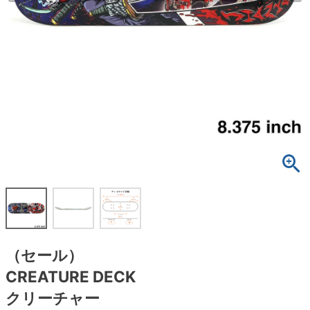
ボーンズ STF（エスティーエフ）
スケートパーク情報
特定商取引法に基づく表記
7.9inch
8.0inch
58mm
25cm
ボルト
ショーツ
パウエルペラルタ DF（ドラゴンフォーミュ
ラ）
8.0inch
8.1inch
59mm
25.5cm
パーツ・その他
長袖ボタンシャツ
ソフトウィール（クルーザー）
8.1inch
8.2inch
60mm
26cm
足回りセット（トラック・ウィールセット）
7分袖シャツ・ラグラン
8.2inch
8.3inch
62mm
26.5cm
ヘルメット・パッド
半袖シャツ
8.3inch
8.4inch
63mm
27cm
練習用アイテム（初心者におすすめ）
キャップ
8.4inch
8.5inch
64mm
27.5cm
スケートケース・バッグ
ソックス
8.5inch
8.6inch
65mm
28cm
メディア（雑誌・DVD・CD）
アンダーウエア
（セール）
8.6inch
8.7inch
70mm
28.5cm
CREATURE DECK
サイズの測り方
クリーチャー
8.7inch
8.8inch
72mm
29cm