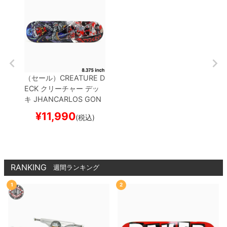
（セール）
CREATURE D
ECK
クリーチャー
デッ
キ
JHANCARLOS GON
ZALEZ（JHANKA）
CA
¥
11,990
(税込)
RNAGE 8.375
スケート
ボード スケボー
RANKING
週間ランキング
1
2