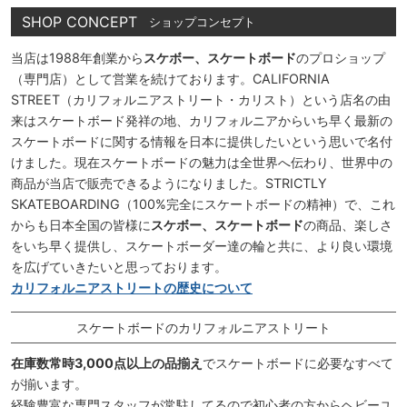
SHOP CONCEPT
ショップコンセプト
当店は1988年創業から
スケボー、スケートボード
のプロショップ
（専門店）として営業を続けております。CALIFORNIA
STREET（カリフォルニアストリート・カリスト）という店名の由
来はスケートボード発祥の地、カリフォルニアからいち早く最新の
スケートボードに関する情報を日本に提供したいという思いで名付
けました。現在スケートボードの魅力は全世界へ伝わり、世界中の
商品が当店で販売できるようになりました。STRICTLY
SKATEBOARDING（100%完全にスケートボードの精神）で、これ
からも日本全国の皆様に
スケボー、スケートボード
の商品、楽しさ
をいち早く提供し、スケートボーダー達の輪と共に、より良い環境
を広げていきたいと思っております。
カリフォルニアストリートの歴史について
スケートボードのカリフォルニアストリート
在庫数常時3,000点以上の品揃え
でスケートボードに必要なすべて
が揃います。
経験豊富な専門スタッフが常駐してるので初心者の方からヘビーユ