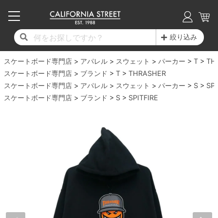
子供用デッキ
7.0inch以下
50mm
20cm
17時までのご注文は当日発送！
17時までのご注文は当日発送！
17時までのご注文は当日発送！
17時までのご注文は当日発送！
17時までのご注文は当日発送！
17時までのご注文は当日発送！
17時までのご注文は当日発送！
17時までのご注文は当日発送！
17時までのご注文は当日発送！
絞り込み
11,000円以上で送料無料！
11,000円以上で送料無料！
11,000円以上で送料無料！
11,000円以上で送料無料！
11,000円以上で送料無料！
11,000円以上で送料無料！
11,000円以上で送料無料！
11,000円以上で送料無料！
11,000円以上で送料無料！
スケートボード専門店
7.0inch以下
7.2inch
51mm
21cm
毎月1日はポイント5倍！10日と20日は3倍！
毎月1日はポイント5倍！10日と20日は3倍！
毎月1日はポイント5倍！10日と20日は3倍！
毎月1日はポイント5倍！10日と20日は3倍！
毎月1日はポイント5倍！10日と20日は3倍！
毎月1日はポイント5倍！10日と20日は3倍！
毎月1日はポイント5倍！10日と20日は3倍！
毎月1日はポイント5倍！10日と20日は3倍！
毎月1日はポイント5倍！10日と20日は3倍！
アパレル
スウェット
パーカー
T
TH
スケートボード専門店
ブランド
T
THRASHER
デッキ新着一覧
トラック新着一覧
ウィール新着一覧
シューズ新着一覧
最新ブログ一覧
初心者の方へ
店舗情報
スケートボード専門店
コンプリートセット（完成品）
Tシャツ
アパレル
スウェット
パーカー
S
SPI
7.2inch
7.3inch
52mm
22cm
スケートボード専門店
ブランド
S
SPITFIRE
デッキブランド一覧（全てのデッキ）
トラックブランド一覧（全てのトラック）
ウィールブランド一覧（全てのウィール）
シューズブランド一覧
カテゴリー
商品情報
ショップライダー紹介
7.3inch
7.5inch
53mm
22.5cm
デッキ
ロングスリーブTシャツ
サイズからデッキを選ぶ
適合デッキサイズから選ぶ
ウィールをサイズから選ぶ
シューズをサイズから選ぶ
徹底解析
スタッフ紹介
7.5inch
7.6inch
54mm
23cm
トラック
ジャケット
スピットファイヤー F4（フォーミュラフォ
サンダル
スタッフおすすめアイテム
カリフォルニアストリートの歴史
7.6inch
7.7inch
55mm
23.5cm
ウィール
パーカー
ー）
インソール
ブランド紹介
求人情報
7.7inch
7.8inch
56mm
24cm
ベアリング
トレーナー・セーター
ボーンズ XF（エックスフォーミュラ）
シューレース・その他
INFO
プライバシーポリシー
7.8inch
7.9inch
57mm
24.5cm
デッキテープ
パンツ