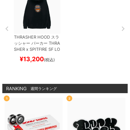
THRASHER HOOD
スラ
ッシャー
パーカー
THRA
SHER x SPITFIRE
SF LO
C
BLACK（US企画）
ス
¥
13,200
(税込)
ケートボード スケボー
RANKING
週間ランキング
1
2