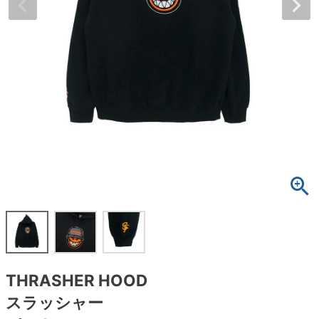
ボーンズ STF（エスティーエフ）
スケートパーク情報
特定商取引法に基づく表記
7.9inch
8.0inch
58mm
25cm
ボルト
ショーツ
パウエルペラルタ DF（ドラゴンフォーミュ
ラ）
8.0inch
8.1inch
59mm
25.5cm
パーツ・その他
長袖ボタンシャツ
ソフトウィール（クルーザー）
8.1inch
8.2inch
60mm
26cm
足回りセット（トラック・ウィールセット）
7分袖シャツ・ラグラン
8.2inch
8.3inch
62mm
26.5cm
ヘルメット・パッド
半袖シャツ
8.3inch
8.4inch
63mm
27cm
練習用アイテム（初心者におすすめ）
キャップ
8.4inch
8.5inch
64mm
27.5cm
スケートケース・バッグ
ソックス
8.5inch
8.6inch
65mm
28cm
メディア（雑誌・DVD・CD）
アンダーウエア
THRASHER HOOD
8.6inch
8.7inch
70mm
28.5cm
サイズの測り方
スラッシャー
8.7inch
8.8inch
72mm
29cm