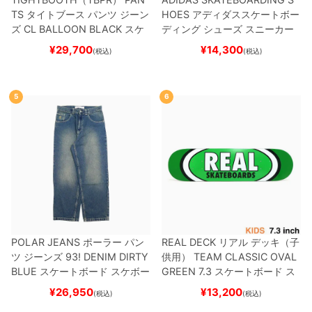
TS
タイトブース
パンツ ジーン
HOES
アディダススケートボー
ズ
CL BALLOON
BLACK
スケ
ディング
シューズ スニーカー
ートボード スケボー
スーパースター
SUPERSTAR A
¥
29,700
¥
14,300
(税込)
(税込)
DV
BLACK/WHITE/WHITE
G
W6931
スケートボード スケボ
ー
5
6
POLAR JEANS
ポーラー
パン
REAL DECK
リアル
デッキ（子
ツ ジーンズ
93! DENIM
DIRTY
供用）
TEAM
CLASSIC OVAL
BLUE
スケートボード スケボー
GREEN 7.3
スケートボード ス
ケボー
¥
26,950
¥
13,200
(税込)
(税込)