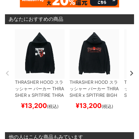
あなたにおすすめの商品
THRASHER HOOD
スラ
THRASHER HOOD
スラ
THRAS
ッシャー
パーカー
THRA
ッシャー
パーカー
THRA
ッシャ
SHER x SPITFIRE
THRA
SHER x SPITFIRE
BIGH
SHER x
SH & BURN
BLACK（U
EAD OUTLINE
BLACK
SIC SW
¥
13,200
¥
13,200
¥
1
(税込)
(税込)
S企画）
スケートボード
（US企画）
スケートボ
企画）
スケボー
ード スケボー
スケボ
他の人はこんな商品もみています