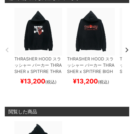
THRASHER HOOD
スラ
THRASHER HOOD
スラ
THRAS
ッシャー
パーカー
THRA
ッシャー
パーカー
THRA
ッシャ
SHER x SPITFIRE
THRA
SHER x SPITFIRE
BIGH
SHER x
SH & BURN
BLACK（U
EAD OUTLINE
BLACK
SIC SW
¥
13,200
¥
13,200
¥
1
(税込)
(税込)
S企画）
スケートボード
（US企画）
スケートボ
企画）
スケボー
ード スケボー
スケボ
閲覧した商品