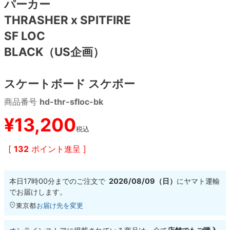
パーカー
THRASHER x SPITFIRE
8.8inch
8.9inch
75mm
29.5cm
SF LOC
BLACK（US企画）
8.9inch
9.0inch以上
110mm
30cm
9.0inch以上
スケートボード スケボー
商品番号
hd-thr-sfloc-bk
シェイプデッキ
¥
13,200
高性能デッキ
税込
[
132
ポイント進呈 ]
本日
17時00分
までのご注文で
2026/08/09（日）
に
ヤマト運輸
でお届けします。
東京都
お届け先を変更