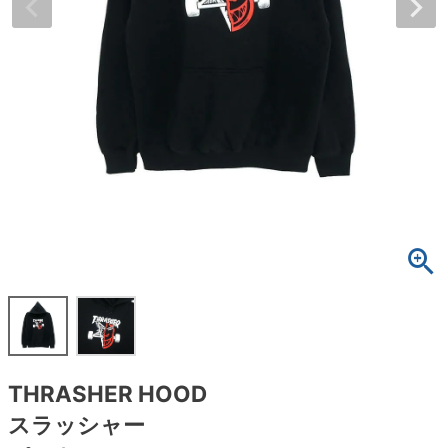
ボーンズ STF（エスティーエフ）
スケートパーク情報
特定商取引法に基づく表記
7.9inch
8.0inch
58mm
25cm
ボルト
ショーツ
パウエルペラルタ DF（ドラゴンフォーミュ
ラ）
8.0inch
8.1inch
59mm
25.5cm
パーツ・その他
長袖ボタンシャツ
ソフトウィール（クルーザー）
8.1inch
8.2inch
60mm
26cm
足回りセット（トラック・ウィールセット）
7分袖シャツ・ラグラン
8.2inch
8.3inch
62mm
26.5cm
ヘルメット・パッド
半袖シャツ
8.3inch
8.4inch
63mm
27cm
練習用アイテム（初心者におすすめ）
キャップ
8.4inch
8.5inch
64mm
27.5cm
スケートケース・バッグ
ソックス
8.5inch
8.6inch
65mm
28cm
メディア（雑誌・DVD・CD）
アンダーウエア
THRASHER HOOD
8.6inch
8.7inch
70mm
28.5cm
サイズの測り方
スラッシャー
8.7inch
8.8inch
72mm
29cm