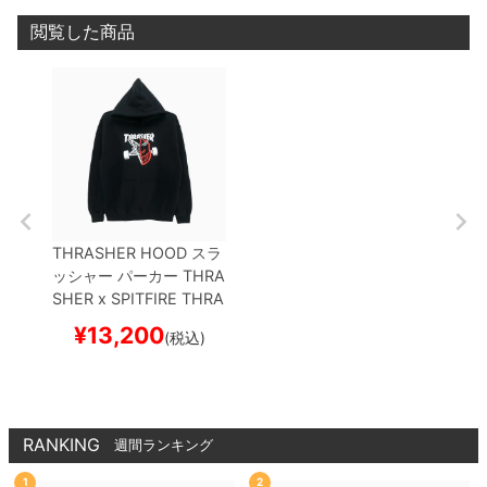
閲覧した商品
THRASHER HOOD
スラ
ッシャー
パーカー
THRA
SHER x SPITFIRE
THRA
SH & BURN
BLACK（U
¥
13,200
(税込)
S企画）
スケートボード
スケボー
RANKING
週間ランキング
1
2