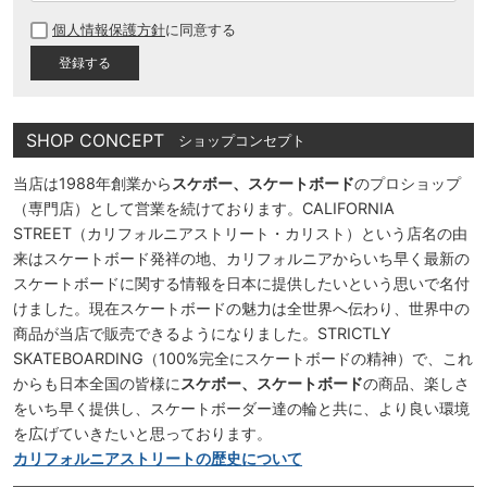
必
個人情報保護方針
に同意する
須
)
SHOP CONCEPT
ショップコンセプト
当店は1988年創業から
スケボー、スケートボード
のプロショップ
（専門店）として営業を続けております。CALIFORNIA
STREET（カリフォルニアストリート・カリスト）という店名の由
来はスケートボード発祥の地、カリフォルニアからいち早く最新の
スケートボードに関する情報を日本に提供したいという思いで名付
けました。現在スケートボードの魅力は全世界へ伝わり、世界中の
商品が当店で販売できるようになりました。STRICTLY
SKATEBOARDING（100%完全にスケートボードの精神）で、これ
からも日本全国の皆様に
スケボー、スケートボード
の商品、楽しさ
をいち早く提供し、スケートボーダー達の輪と共に、より良い環境
を広げていきたいと思っております。
カリフォルニアストリートの歴史について