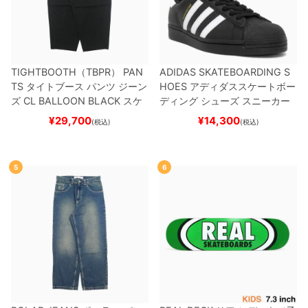
TIGHTBOOTH（TBPR） PAN
ADIDAS SKATEBOARDING S
TS
タイトブース
パンツ ジーン
HOES
アディダススケートボー
ズ
CL BALLOON
BLACK
スケ
ディング
シューズ スニーカー
ートボード スケボー
スーパースター
SUPERSTAR A
¥
29,700
¥
14,300
(税込)
(税込)
DV
BLACK/WHITE/WHITE
G
W6931
スケートボード スケボ
ー
5
6