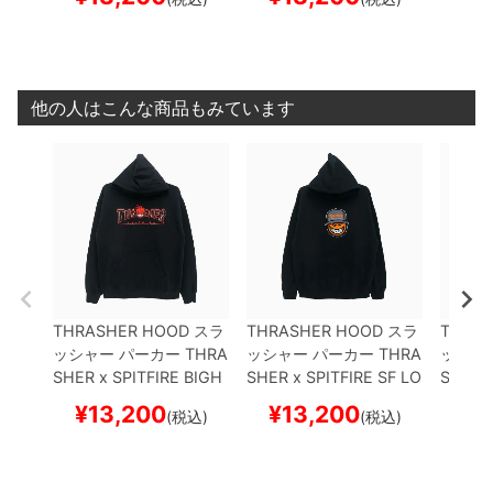
（US企画）
スケートボ
ケートボード スケボー
企画）
ード スケボー
スケボ
他の人はこんな商品もみています
THRASHER HOOD
スラ
THRASHER HOOD
スラ
THRAS
ッシャー
パーカー
THRA
ッシャー
パーカー
THRA
ッシャ
SHER x SPITFIRE
BIGH
SHER x SPITFIRE
SF LO
SHER x
EAD OUTLINE
BLACK
C
BLACK（US企画）
ス
SIC SW
¥
13,200
¥
13,200
¥
1
(税込)
(税込)
（US企画）
スケートボ
ケートボード スケボー
企画）
ード スケボー
スケボ