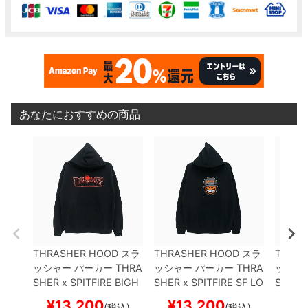
あなたにおすすめの商品
THRASHER HOOD
スラ
THRASHER HOOD
スラ
THRAS
ッシャー
パーカー
THRA
ッシャー
パーカー
THRA
ッシャ
SHER x SPITFIRE
BIGH
SHER x SPITFIRE
SF LO
SHER x
EAD OUTLINE
BLACK
C
BLACK（US企画）
ス
SIC SW
¥
13,200
¥
13,200
¥
1
(税込)
(税込)