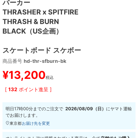
パーカー
THRASHER x SPITFIRE
8.8inch
8.9inch
75mm
29.5cm
THRASH & BURN
BLACK（US企画）
8.9inch
9.0inch以上
110mm
30cm
9.0inch以上
スケートボード スケボー
商品番号
hd-thr-sfburn-bk
シェイプデッキ
¥
13,200
高性能デッキ
税込
[
132
ポイント進呈 ]
明日
17時00分
までのご注文で
2026/08/09（日）
に
ヤマト運輸
でお届けします。
東京都
お届け先を変更