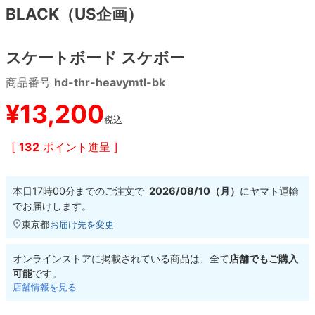
BLACK（US企画）
8.8inch
8.9inch
75mm
29.5cm
スケートボード スケボー
8.9inch
9.0inch以上
110mm
30cm
商品番号
hd-thr-heavymtl-bk
9.0inch以上
¥
13,200
税込
シェイプデッキ
[
132
ポイント進呈 ]
高性能デッキ
本日
17時00分
までのご注文で
2026/08/10（月）
に
ヤマト運輸
でお届けします。
東京都
お届け先を変更
オンラインストアに掲載されている商品は、全て
店舗でもご購入
可能
です。
店舗情報を見る