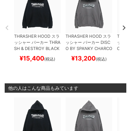
THRASHER HOOD
スラ
THRASHER HOOD
スラ
THRAS
ッシャー
パーカー
THRA
ッシャー
パーカー
DISC
ッシャ
SH & DESTROY
BLACK
O BY SPANKY
CHARCO
OW M
（US企画）
スケートボ
AL（US企画）
スケート
（US
¥
15,400
¥
13,200
¥
1
(税込)
(税込)
ード スケボー
ボード スケボー
ード 
他の人はこんな商品もみています