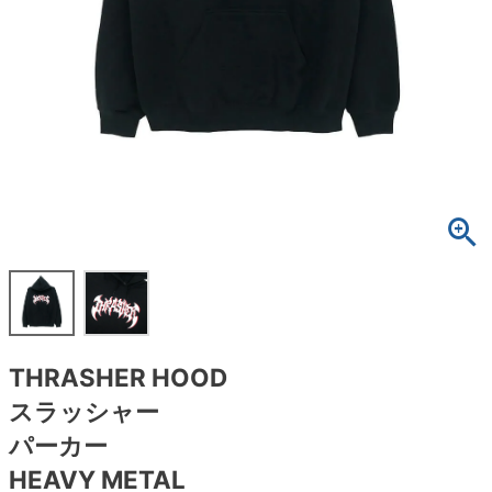
ボーンズ STF（エスティーエフ）
スケートパーク情報
特定商取引法に基づく表記
7.9inch
8.0inch
58mm
25cm
ボルト
ショーツ
パウエルペラルタ DF（ドラゴンフォーミュ
ラ）
8.0inch
8.1inch
59mm
25.5cm
パーツ・その他
長袖ボタンシャツ
ソフトウィール（クルーザー）
8.1inch
8.2inch
60mm
26cm
足回りセット（トラック・ウィールセット）
7分袖シャツ・ラグラン
8.2inch
8.3inch
62mm
26.5cm
ヘルメット・パッド
半袖シャツ
8.3inch
8.4inch
63mm
27cm
練習用アイテム（初心者におすすめ）
キャップ
8.4inch
8.5inch
64mm
27.5cm
スケートケース・バッグ
ソックス
THRASHER HOOD
8.5inch
8.6inch
65mm
28cm
メディア（雑誌・DVD・CD）
アンダーウエア
スラッシャー
8.6inch
8.7inch
70mm
28.5cm
パーカー
サイズの測り方
HEAVY METAL
8.7inch
8.8inch
72mm
29cm