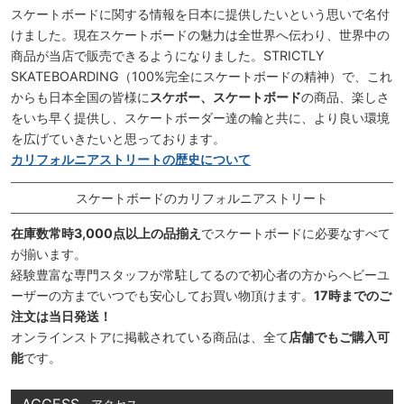
スケートボードに関する情報を日本に提供したいという思いで名付
けました。現在スケートボードの魅力は全世界へ伝わり、世界中の
商品が当店で販売できるようになりました。STRICTLY
SKATEBOARDING（100%完全にスケートボードの精神）で、これ
からも日本全国の皆様に
スケボー、スケートボード
の商品、楽しさ
をいち早く提供し、スケートボーダー達の輪と共に、より良い環境
を広げていきたいと思っております。
カリフォルニアストリートの歴史について
スケートボードのカリフォルニアストリート
在庫数常時3,000点以上の品揃え
でスケートボードに必要なすべて
が揃います。
経験豊富な専門スタッフが常駐してるので初心者の方からヘビーユ
ーザーの方までいつでも安心してお買い物頂けます。
17時までのご
注文は当日発送！
オンラインストアに掲載されている商品は、全て
店舗でもご購入可
能
です。