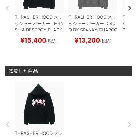
THRASHER HOOD
スラ
THRASHER HOOD
スラ
THRAS
ッシャー
パーカー
THRA
ッシャー
パーカー
DISC
ッシャ
SH & DESTROY
BLACK
O BY SPANKY
CHARCO
OW M
（US企画）
スケートボ
AL（US企画）
スケート
（US
¥
15,400
¥
13,200
¥
1
(税込)
(税込)
ード スケボー
ボード スケボー
ード 
閲覧した商品
THRASHER HOOD
スラ