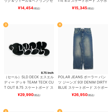
ック＆ウィール＆ベアリングセ
ITE 8.0
スケートボード スケボ
ット
（トリック用）
スケートボ
ー
¥
14,454
¥
15,345
(税込)
(税込)
ード スケボー
3
4
（セール）
SLD DECK
エスエル
POLAR JEANS
ポーラー
パン
ディー
デッキ
TEAM
TECK CU
ツ ジーンズ
93! DENIM
DIRTY
T OUT 8.75
スケートボード ス
BLUE
スケートボード スケボー
ケボー
¥
29,990
¥
26,950
(税込)
(税込)
5
6