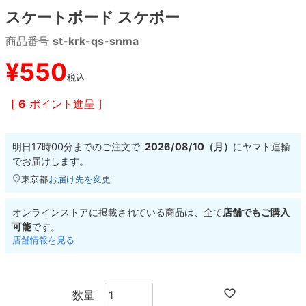
スケートボード スケボー
8.8inch
8.9inch
75mm
29.5cm
商品番号
st-krk-qs-snma
¥
550
8.9inch
9.0inch以上
110mm
30cm
税込
9.0inch以上
[
6
ポイント進呈 ]
シェイプデッキ
明日
17時00分
までのご注文で
2026/08/10（月）
に
ヤマト運輸
でお届けします。
高性能デッキ
東京都
お届け先を変更
オンラインストアに掲載されている商品は、全て
店舗でもご購入
可能
です。
店舗情報を見る