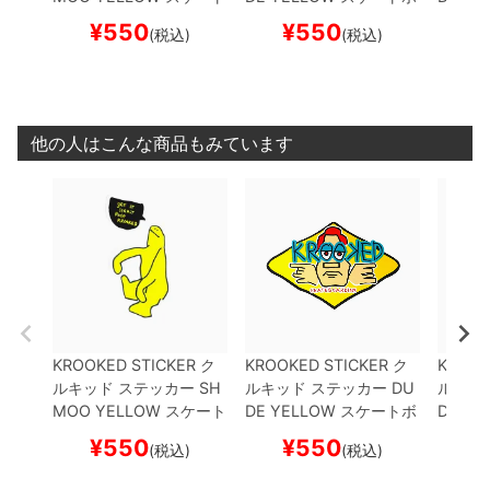
ボード スケボー
ード スケボー
ド ス
¥
550
¥
550
¥
(税込)
(税込)
他の人はこんな商品もみています
KROOKED STICKER
ク
KROOKED STICKER
ク
KROOK
ルキッド
ステッカー
SH
ルキッド
ステッカー
DU
ルキッ
MOO
YELLOW
スケート
DE
YELLOW
スケートボ
DE
GR
ボード スケボー
ード スケボー
ド ス
¥
550
¥
550
¥
(税込)
(税込)