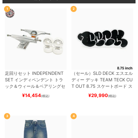
1
2
足回りセット
INDEPENDENT
（セール）
SLD DECK
エスエル
SET
インディペンデント
トラ
ディー
デッキ
TEAM
TECK CU
ック＆ウィール＆ベアリングセ
T OUT 8.75
スケートボード ス
ット
（トリック用）
スケートボ
ケボー
¥
14,454
¥
29,990
(税込)
(税込)
ード スケボー
3
4