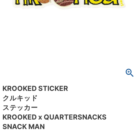
ボーンズ STF（エスティーエフ）
スケートパーク情報
特定商取引法に基づく表記
7.9inch
8.0inch
58mm
25cm
ボルト
ショーツ
パウエルペラルタ DF（ドラゴンフォーミュ
ラ）
8.0inch
8.1inch
59mm
25.5cm
パーツ・その他
長袖ボタンシャツ
ソフトウィール（クルーザー）
8.1inch
8.2inch
60mm
26cm
足回りセット（トラック・ウィールセット）
7分袖シャツ・ラグラン
8.2inch
8.3inch
62mm
26.5cm
ヘルメット・パッド
半袖シャツ
8.3inch
8.4inch
63mm
27cm
練習用アイテム（初心者におすすめ）
キャップ
KROOKED STICKER
8.4inch
8.5inch
64mm
27.5cm
スケートケース・バッグ
ソックス
クルキッド
8.5inch
8.6inch
65mm
28cm
ステッカー
メディア（雑誌・DVD・CD）
アンダーウエア
KROOKED x QUARTERSNACKS
8.6inch
8.7inch
70mm
28.5cm
サイズの測り方
SNACK MAN
8.7inch
8.8inch
72mm
29cm