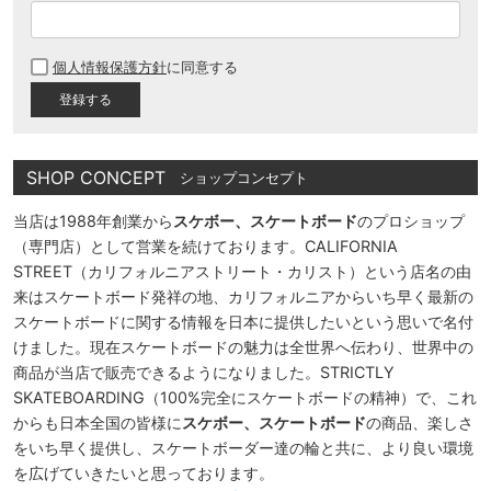
(
必
個人情報保護方針
に同意する
須
)
SHOP CONCEPT
ショップコンセプト
当店は1988年創業から
スケボー、スケートボード
のプロショップ
（専門店）として営業を続けております。CALIFORNIA
STREET（カリフォルニアストリート・カリスト）という店名の由
来はスケートボード発祥の地、カリフォルニアからいち早く最新の
スケートボードに関する情報を日本に提供したいという思いで名付
けました。現在スケートボードの魅力は全世界へ伝わり、世界中の
商品が当店で販売できるようになりました。STRICTLY
SKATEBOARDING（100%完全にスケートボードの精神）で、これ
からも日本全国の皆様に
スケボー、スケートボード
の商品、楽しさ
をいち早く提供し、スケートボーダー達の輪と共に、より良い環境
を広げていきたいと思っております。