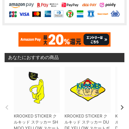
あなたにおすすめの商品
KROOKED STICKER
ク
KROOKED STICKER
ク
KROOK
ルキッド
ステッカー
SH
ルキッド
ステッカー
DU
ルキッ
MOO
YELLOW
スケート
DE
YELLOW
スケートボ
DE
GR