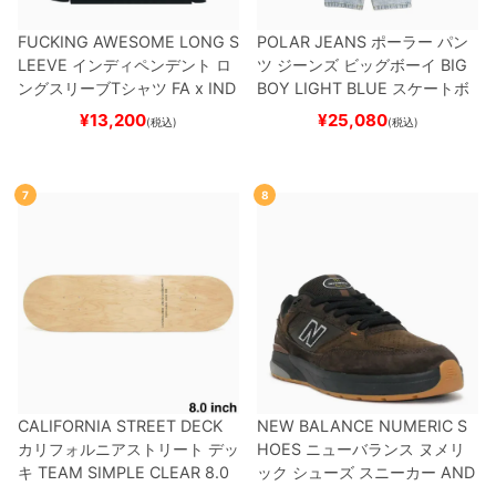
FUCKING AWESOME LONG S
POLAR JEANS
ポーラー
パン
LEEVE
インディペンデント
ロ
ツ ジーンズ ビッグボーイ
BIG
ングスリーブTシャツ
FA x IND
BOY
LIGHT BLUE
スケートボ
EPENDENT
HOSTAGE
BLAC
ード スケボー
¥
13,200
¥
25,080
(税込)
(税込)
K
スケートボード スケボー
7
8
CALIFORNIA STREET DECK
NEW BALANCE NUMERIC S
カリフォルニアストリート
デッ
HOES
ニューバランス ヌメリ
キ
TEAM
SIMPLE CLEAR 8.0
ック
シューズ スニーカー
AND
ブランク（DSM）
スケートボ
REW REYNOLDS 933
NM933