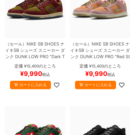
（セール）
NIKE SB SHOES
ナ
（セール）
NIKE SB SHOES
ナ
イキSB
シューズ スニーカー ダ
イキSB
シューズ スニーカー ダ
ンク
DUNK LOW PRO "Dark T
ンク
DUNK LOW PRO "Red St
eam Red"
HQ1625-600
スケ
ardust"
HJ4135-600
スケート
定価
のところ
定価
のところ
¥
15,400
¥
15,400
ートボード スケボー
【キャン
ボード スケボー
【キャンセル/
¥
9,990
¥
9,990
税込
税込
セル/返品/交換不可商品】
返品/交換不可商品】
カートに入れる
カートに入れる