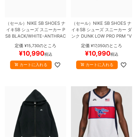
（セール）
NIKE SB SHOES
ナ
（セール）
NIKE SB SHOES
ナ
イキSB
シューズ スニーカー
P
イキSB
シューズ スニーカー ダ
S8
BLACK/WHITE-ANTHRAC
ンク
DUNK LOW PRO PRM "V
ITE
FV8493-005
スケートボ
erdugo Mountain"
HQ1626-3
定価
のところ
定価
のところ
¥
15,730
¥
17,050
ード スケボー
【キャンセル/返
00
スケートボード スケボー
¥
10,990
¥
10,990
税込
税込
品/交換不可商品】
【キャンセル/返品/交換不可商
品】
カートに入れる
カートに入れる