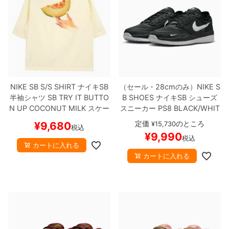
NIKE SB S/S SHIRT
ナイキSB
（セール・28cmのみ）
NIKE S
半袖シャツ
SB TRY IT BUTTO
B SHOES
ナイキSB
シューズ
N UP
COCONUT MILK
スケー
スニーカー
PS8
BLACK/WHIT
トボード スケボー
E/BLACK
FV8493-003
スケー
定価
のところ
¥
9,680
¥
15,730
税込
トボード スケボー
【キャンセ
¥
9,990
税込
ル/返品/交換不可商品】
カートに入れる
カートに入れる