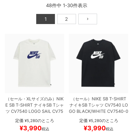
ボーンズ STF（エスティーエフ）
48
件中
1
-
30
件表示
スケートパーク情報
特定商取引法に基づく表記
7.9inch
8.0inch
58mm
25cm
ボルト
ショーツ
パウエルペラルタ DF（ドラゴンフォーミュ
1
2
ラ）
8.0inch
8.1inch
59mm
25.5cm
パーツ・その他
長袖ボタンシャツ
ソフトウィール（クルーザー）
8.1inch
8.2inch
60mm
26cm
足回りセット（トラック・ウィールセット）
7分袖シャツ・ラグラン
8.2inch
8.3inch
62mm
26.5cm
ヘルメット・パッド
半袖シャツ
8.3inch
8.4inch
63mm
27cm
練習用アイテム（初心者におすすめ）
キャップ
8.4inch
8.5inch
64mm
27.5cm
スケートケース・バッグ
ソックス
（セール・XLサイズのみ）
NIK
（セール）
NIKE SB T-SHIRT
8.5inch
8.6inch
65mm
28cm
メディア（雑誌・DVD・CD）
アンダーウエア
E SB T-SHIRT
ナイキSB
Tシャ
ナイキSB
Tシャツ
CV7540 LO
ツ
CV7540 LOGO
SAIL
CV75
GO
BLACK/WHITE
CV7540-0
8.6inch
8.7inch
70mm
28.5cm
40-133
スケートボード スケボ
10
スケートボード スケボー
サイズの測り方
定価
のところ
定価
のところ
¥
5,280
¥
5,280
ー
¥
3,990
¥
3,990
税込
税込
8.7inch
8.8inch
72mm
29cm