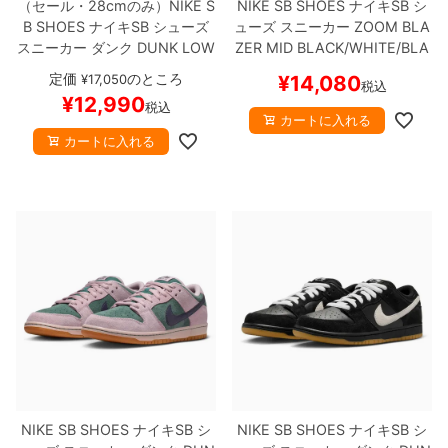
（セール・28cmのみ）
NIKE S
NIKE SB SHOES
ナイキSB
シ
B SHOES
ナイキSB
シューズ
ューズ スニーカー
ZOOM BLA
スニーカー ダンク
DUNK LOW
ZER MID
BLACK/WHITE/BLA
PRO PRM "Krampus"
HV1668
CK
864349-007
スケートボー
定価
のところ
¥
17,050
¥
14,080
税込
-001
スケートボード スケボー
ド スケボー
¥
12,990
税込
【キャンセル/返品/交換不可商
カートに入れる
品】
カートに入れる
NIKE SB SHOES
ナイキSB
シ
NIKE SB SHOES
ナイキSB
シ