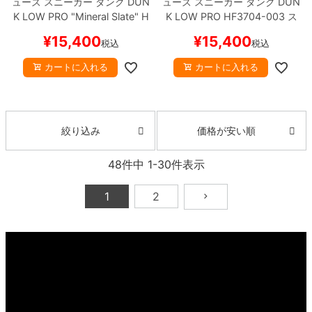
ューズ スニーカー ダンク
DUN
ューズ スニーカー ダンク
DUN
K LOW PRO "Mineral Slate"
H
K LOW PRO
HF3704-003
ス
Q1625-300
スケートボード ス
ケートボード スケボー
【キャ
¥
15,400
¥
15,400
税込
税込
ケボー
【キャンセル/返品/交換
ンセル/返品/交換不可商品】
不可商品】
カートに入れる
カートに入れる
価格が安い順
絞り込み
48
件中
1
-
30
件表示
1
2