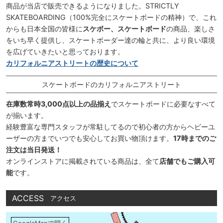
商品が当店で販売できるようになりました。STRICTLY
SKATEBOARDING（100%完全にスケートボードの精神）で、これ
からも日本全国の皆様に
スケボー、スケートボード
の商品、楽しさ
をいち早く提供し、スケートボーダー達の輪と共に、より良い環境
を広げていきたいと思っております。
カリフォルニアストリートの歴史について
スケートボードのカリフォルニアストリート
在庫数常時3,000点以上の品揃え
でスケートボードに必要なすべて
が揃います。
経験豊富な専門スタッフが常駐してるので初心者の方からヘビーユ
ーザーの方までいつでも安心してお買い物頂けます。
17時までのご
注文は当日発送！
オンラインストアに掲載されている商品は、全て
店舗でもご購入可
能
です。
ACCESS
アクセス