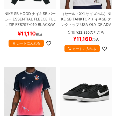
NIKE SB HOOD
ナイキSB
パー
（セール・XXLサイズのみ）
NI
カー
ESSENTIAL FLEECE FUL
KE SB TANKTOP
ナイキSB
タ
L ZIP
FZ8797-010
BLACK/W
ンクトップ
USA OLY DF ADV
HITE
スケートボード スケボー
JSY TANK
白/赤/紺
FZ4073-1
定価
のところ
¥
11,110
¥
22,320
税込
00
スケートボード スケボー
¥
11,160
税込
【キャンセル/返品/交換不可商
カートに入れる
品】
カートに入れる