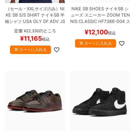
（セール・XXLサイズのみ）
NI
NIKE SB SHOES
ナイキSB
シ
KE SB S/S SHIRT
ナイキSB
半
ューズ スニーカー
ZOOM TEN
袖シャツ
USA OLY DF ADV JS
NIS CLASSIC
HF7386-004
ス
Y SS
紺/赤
FZ4066-451
スケ
ケートボード スケボー
【キャ
定価
のところ
¥
22,330
¥
12,100
税込
ートボード スケボー
【キャン
ンセル/返品/交換不可商品】
¥
11,165
税込
セル/返品/交換不可商品】
カートに入れる
カートに入れる