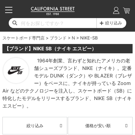
子供用デッキ
7.0inch以下
50mm
20cm
17時までのご注文は当日発送！
17時までのご注文は当日発送！
17時までのご注文は当日発送！
17時までのご注文は当日発送！
17時までのご注文は当日発送！
17時までのご注文は当日発送！
17時までのご注文は当日発送！
17時までのご注文は当日発送！
17時までのご注文は当日発送！
絞り込み
11,000円以上で送料無料！
11,000円以上で送料無料！
11,000円以上で送料無料！
11,000円以上で送料無料！
11,000円以上で送料無料！
11,000円以上で送料無料！
11,000円以上で送料無料！
11,000円以上で送料無料！
11,000円以上で送料無料！
スケートボード専門店
7.0inch以下
7.2inch
51mm
21cm
毎月1日はポイント5倍！10日と20日は3倍！
毎月1日はポイント5倍！10日と20日は3倍！
毎月1日はポイント5倍！10日と20日は3倍！
毎月1日はポイント5倍！10日と20日は3倍！
毎月1日はポイント5倍！10日と20日は3倍！
毎月1日はポイント5倍！10日と20日は3倍！
毎月1日はポイント5倍！10日と20日は3倍！
毎月1日はポイント5倍！10日と20日は3倍！
毎月1日はポイント5倍！10日と20日は3倍！
ブランド
N
NIKE-SB
【ブランド】NIKE SB（ナイキ エスビー）
デッキ新着一覧
トラック新着一覧
ウィール新着一覧
シューズ新着一覧
最新ブログ一覧
初心者の方へ
店舗情報
コンプリートセット（完成品）
Tシャツ
7.2inch
7.3inch
52mm
22cm
1964年創業、言わずと知れたアメリカの老
舗シューズブランド、NIKE（ナイキ）。定番
デッキブランド一覧（全てのデッキ）
トラックブランド一覧（全てのトラック）
ウィールブランド一覧（全てのウィール）
シューズブランド一覧
カテゴリー
商品情報
ショップライダー紹介
7.3inch
7.5inch
53mm
22.5cm
デッキ
ロングスリーブTシャツ
モデル DUNK（ダンク）や BLAZER（ブレザ
ー）をベースに、ナイキが持っている Zoom
サイズからデッキを選ぶ
適合デッキサイズから選ぶ
ウィールをサイズから選ぶ
シューズをサイズから選ぶ
徹底解析
スタッフ紹介
7.5inch
7.6inch
54mm
23cm
トラック
ジャケット
Air などのテクノロジーを注入し、スケートボード（SB）に
特化したモデルをリリースするブランド、NIKE SB（ナイキ
スピットファイヤー F4（フォーミュラフォ
サンダル
スタッフおすすめアイテム
カリフォルニアストリートの歴史
7.6inch
7.7inch
55mm
23.5cm
ウィール
パーカー
エスビー）。
ー）
インソール
ブランド紹介
求人情報
7.7inch
7.8inch
56mm
24cm
ベアリング
トレーナー・セーター
ボーンズ XF（エックスフォーミュラ）
価格が安い順
絞り込み
シューレース・その他
INFO
プライバシーポリシー
7.8inch
7.9inch
57mm
24.5cm
デッキテープ
パンツ