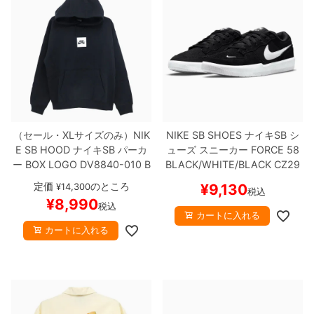
（セール・XLサイズのみ）
NIK
NIKE SB SHOES
ナイキSB
シ
E SB HOOD
ナイキSB
パーカ
ューズ スニーカー
FORCE 58
ー
BOX LOGO
DV8840-010
B
BLACK/WHITE/BLACK
CZ29
LACK
スケートボード スケボー
59-001
スケートボード スケボ
定価
のところ
¥
14,300
¥
9,130
税込
ー
¥
8,990
税込
カートに入れる
カートに入れる