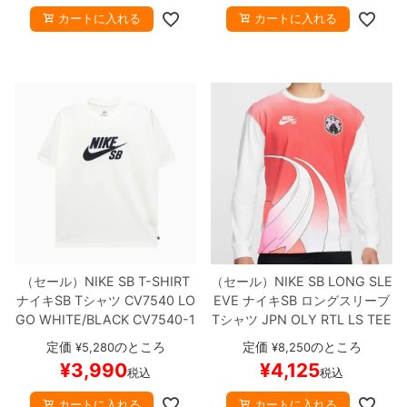
カートに入れる
カートに入れる
8.8inch
8.9inch
75mm
29.5cm
8.9inch
9.0inch以上
110mm
30cm
9.0inch以上
シェイプデッキ
高性能デッキ
（セール）
NIKE SB T-SHIRT
（セール）
NIKE SB LONG SLE
ナイキSB
Tシャツ
CV7540 LO
EVE
ナイキSB
ロングスリーブ
GO
WHITE/BLACK
CV7540-1
Tシャツ
JPN OLY RTL LS TEE
00
スケートボード スケボー
白
HF4380-100
スケートボー
定価
のところ
定価
のところ
¥
5,280
¥
8,250
ド スケボー
【キャンセル/返品/
¥
3,990
¥
4,125
税込
税込
交換不可商品】
カートに入れる
カートに入れる