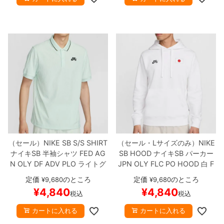
（セール）
NIKE SB S/S SHIRT
（セール・Lサイズのみ）
NIKE
ナイキSB
半袖シャツ
FED AG
SB HOOD
ナイキSB
パーカー
N OLY DF ADV PLO
ライトグ
JPN OLY FLC PO HOOD
白
F
リーン
FZ7006-394
スケート
Z4101-100
スケートボード ス
定価
のところ
定価
のところ
¥
9,680
¥
9,680
ボード スケボー
【キャンセル/
ケボー
【キャンセル/返品/交換
¥
4,840
¥
4,840
税込
税込
返品/交換不可商品】
不可商品】
カートに入れる
カートに入れる