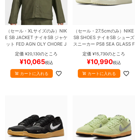
（セール・XLサイズのみ）
NIK
（セール・27.5cmのみ）
NIKE
E SB JACKET
ナイキSB
ジャケ
SB SHOES
ナイキSB
シューズ
ット
FED AGN OLY CHORE J
スニーカー
PS8
SEA GLASS
F
KT
オリーブ
FZ4082-222
ス
V8493-006
スケートボード ス
定価
のところ
定価
のところ
¥
20,130
¥
15,730
ケートボード スケボー
【キャ
ケボー
【キャンセル/返品/交換
¥
10,065
¥
10,990
税込
税込
ンセル/返品/交換不可商品】
不可商品】
カートに入れる
カートに入れる