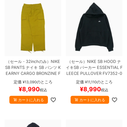
（セール・32inchのみ）
NIKE
（セール）
NIKE SB HOOD
ナ
SB PANTS
ナイキ SB
パンツ
K
イキSB
パーカー
ESSENTIAL F
EARNY CARGO
BRONZINE
F
LEECE PULLOVER
FV7352-0
Q0495-716
スケートボード ス
10
BLACK/WHITE
スケートボ
定価
のところ
定価
のところ
¥
13,090
¥
11,110
ケボー
ード スケボー
¥
8,990
¥
8,990
税込
税込
カートに入れる
カートに入れる