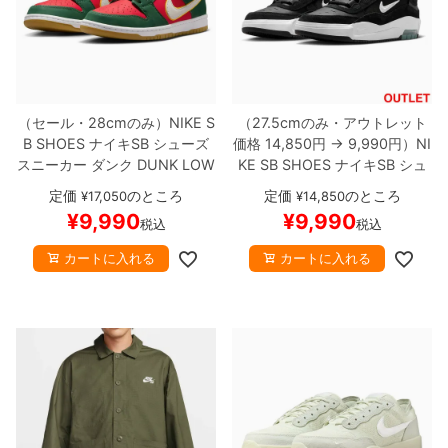
（セール・28cmのみ）
NIKE S
（27.5cmのみ・アウトレット
B SHOES
ナイキSB
シューズ
価格 14,850円 → 9,990円）
NI
スニーカー ダンク
DUNK LOW
KE SB SHOES
ナイキSB
シュ
PRO PRM "SEATTLE SUPERS
ーズ スニーカー
AIR MAX ISH
定価
のところ
定価
のところ
¥
17,050
¥
14,850
ONICS"
FZ1287-300
スケート
OD
FB2393-004
BLACK/WHI
¥
9,990
¥
9,990
税込
税込
ボード スケボー
【キャンセル/
TE/BLACK
ソール日焼け
スケ
返品/交換不可商品】
ートボード スケボー
カートに入れる
カートに入れる