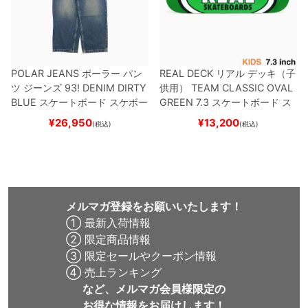
POLAR JEANS
ポーラー
パン
REAL DECK
リアル
デッキ（子
ツ ジーンズ
93! DENIM
DIRTY
供用）
TEAM
CLASSIC OVAL
BLUE
スケートボード スケボー
GREEN 7.3
スケートボード ス
ケボー
¥
26,950
¥
13,200
(税込)
(税込)
メルマガ登録をお願いいたします！
① 最新入荷情報
② 限定商品情報
③ 限定セールやクーポン情報
④ 売上ランキング
など、メルマガ会員様限定の
お得な情報をお届けします！