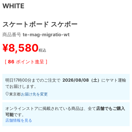
WHITE
8.8inch
8.9inch
75mm
29.5cm
スケートボード スケボー
8.9inch
9.0inch以上
110mm
30cm
商品番号
te-mag-migratio-wt
9.0inch以上
¥
8,580
税込
シェイプデッキ
[
86
ポイント進呈 ]
高性能デッキ
明日
17時00分
までのご注文で
2026/08/08（土）
に
ヤマト運輸
でお届けします。
東京都
お届け先を変更
オンラインストアに掲載されている商品は、全て
店舗でもご購入
可能
です。
店舗情報を見る