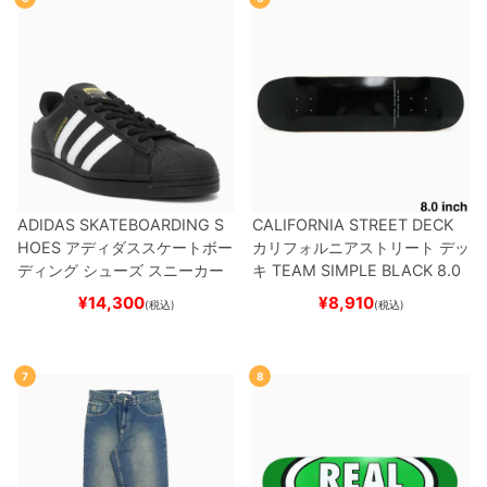
ADIDAS SKATEBOARDING S
CALIFORNIA STREET DECK
HOES
アディダススケートボー
カリフォルニアストリート
デッ
ディング
シューズ スニーカー
キ
TEAM
SIMPLE BLACK 8.0
スーパースター
SUPERSTAR A
ブランク（BBS / GENERATO
¥
14,300
¥
8,910
(税込)
(税込)
DV
BLACK/WHITE/WHITE
G
R）
スケートボード スケボー
W6931
スケートボード スケボ
ー
7
8