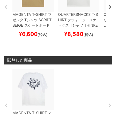
MAGENTA T-SHIRT
マ
QUARTERSNACKS T-S
CREAT
ゼンタ
Tシャツ
SCRIPT
HIRT
クウォータースナ
リーチ
BEIGE
スケートボード
ックス
Tシャツ
THINKE
URREC
スケボー
R
WHITE
スケートボー
スケー
¥
6,600
¥
8,580
¥
(税込)
(税込)
ド スケボー
閲覧した商品
MAGENTA T-SHIRT
マ