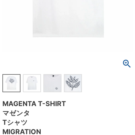
ボーンズ STF（エスティーエフ）
スケートパーク情報
特定商取引法に基づく表記
7.9inch
8.0inch
58mm
25cm
ボルト
ショーツ
パウエルペラルタ DF（ドラゴンフォーミュ
ラ）
8.0inch
8.1inch
59mm
25.5cm
パーツ・その他
長袖ボタンシャツ
ソフトウィール（クルーザー）
8.1inch
8.2inch
60mm
26cm
足回りセット（トラック・ウィールセット）
7分袖シャツ・ラグラン
8.2inch
8.3inch
62mm
26.5cm
ヘルメット・パッド
半袖シャツ
8.3inch
8.4inch
63mm
27cm
練習用アイテム（初心者におすすめ）
キャップ
8.4inch
8.5inch
64mm
27.5cm
スケートケース・バッグ
ソックス
MAGENTA T-SHIRT
8.5inch
8.6inch
65mm
28cm
メディア（雑誌・DVD・CD）
アンダーウエア
マゼンタ
8.6inch
8.7inch
70mm
28.5cm
Tシャツ
サイズの測り方
MIGRATION
8.7inch
8.8inch
72mm
29cm