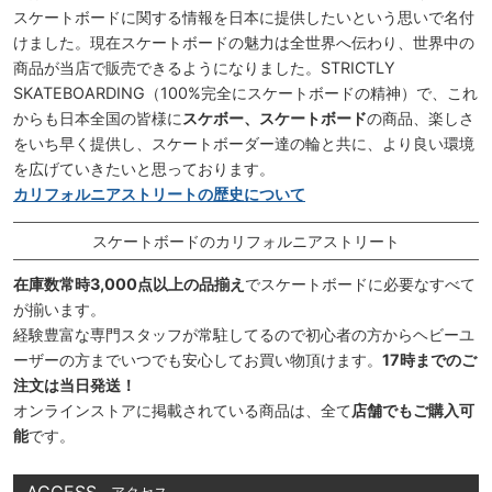
スケートボードに関する情報を日本に提供したいという思いで名付
けました。現在スケートボードの魅力は全世界へ伝わり、世界中の
商品が当店で販売できるようになりました。STRICTLY
SKATEBOARDING（100%完全にスケートボードの精神）で、これ
からも日本全国の皆様に
スケボー、スケートボード
の商品、楽しさ
をいち早く提供し、スケートボーダー達の輪と共に、より良い環境
を広げていきたいと思っております。
カリフォルニアストリートの歴史について
スケートボードのカリフォルニアストリート
在庫数常時3,000点以上の品揃え
でスケートボードに必要なすべて
が揃います。
経験豊富な専門スタッフが常駐してるので初心者の方からヘビーユ
ーザーの方までいつでも安心してお買い物頂けます。
17時までのご
注文は当日発送！
オンラインストアに掲載されている商品は、全て
店舗でもご購入可
能
です。