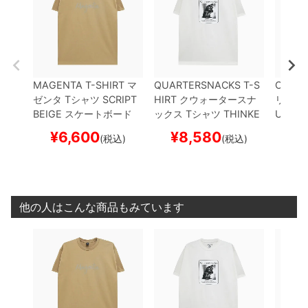
MAGENTA T-SHIRT
マ
QUARTERSNACKS T-S
CREAT
ゼンタ
Tシャツ
SCRIPT
HIRT
クウォータースナ
リーチ
BEIGE
スケートボード
ックス
Tシャツ
THINKE
URREC
スケボー
R
WHITE
スケートボー
スケー
¥
6,600
¥
8,580
¥
(税込)
(税込)
ド スケボー
他の人はこんな商品もみています