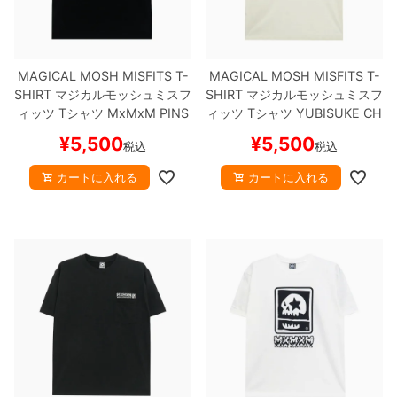
ボーンズ STF（エスティーエフ）
スケートパーク情報
特定商取引法に基づく表記
7.9inch
8.0inch
58mm
25cm
ボルト
ショーツ
パウエルペラルタ DF（ドラゴンフォーミュ
ラ）
MAGICAL MOSH MISFITS T-
MAGICAL MOSH MISFITS T-
8.0inch
8.1inch
59mm
25.5cm
パーツ・その他
長袖ボタンシャツ
SHIRT
マジカルモッシュミスフ
SHIRT
マジカルモッシュミスフ
ィッツ
Tシャツ
MxMxM PINS
ィッツ
Tシャツ
YUBISUKE CH
ソフトウィール（クルーザー）
8.1inch
8.2inch
60mm
26cm
足回りセット（トラック・ウィールセット）
7分袖シャツ・ラグラン
T DOKURO
BLACK/BLUE
スケ
UDOKU
WHITE（WASHED B
¥
5,500
¥
5,500
税込
税込
ートボード スケボー
ODY）
スケートボード スケボ
8.2inch
8.3inch
62mm
26.5cm
ー
ヘルメット・パッド
半袖シャツ
カートに入れる
カートに入れる
8.3inch
8.4inch
63mm
27cm
練習用アイテム（初心者におすすめ）
キャップ
8.4inch
8.5inch
64mm
27.5cm
スケートケース・バッグ
ソックス
8.5inch
8.6inch
65mm
28cm
メディア（雑誌・DVD・CD）
アンダーウエア
8.6inch
8.7inch
70mm
28.5cm
サイズの測り方
8.7inch
8.8inch
72mm
29cm