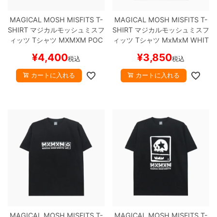
MAGICAL MOSH MISFITS T-
MAGICAL MOSH MISFITS T-
8.8inch
8.9inch
75mm
29.5cm
SHIRT
マジカルモッシュミスフ
SHIRT
マジカルモッシュミスフ
ィッツ
Tシャツ
MXMXM POC
ィッツ
Tシャツ
MxMxM
WHIT
8.9inch
9.0inch以上
110mm
30cm
KET
BLACK
スケートボード ス
E
スケートボード スケボー
¥
4,400
¥
3,850
税込
税込
ケボー
9.0inch以上
カートに入れる
カートに入れる
シェイプデッキ
高性能デッキ
MAGICAL MOSH MISFITS T-
MAGICAL MOSH MISFITS T-