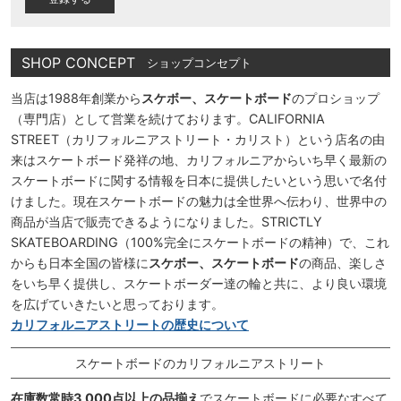
SHOP CONCEPT
ショップコンセプト
当店は1988年創業から
スケボー、スケートボード
のプロショップ
（専門店）として営業を続けております。CALIFORNIA
STREET（カリフォルニアストリート・カリスト）という店名の由
来はスケートボード発祥の地、カリフォルニアからいち早く最新の
スケートボードに関する情報を日本に提供したいという思いで名付
けました。現在スケートボードの魅力は全世界へ伝わり、世界中の
商品が当店で販売できるようになりました。STRICTLY
SKATEBOARDING（100%完全にスケートボードの精神）で、これ
からも日本全国の皆様に
スケボー、スケートボード
の商品、楽しさ
をいち早く提供し、スケートボーダー達の輪と共に、より良い環境
を広げていきたいと思っております。
カリフォルニアストリートの歴史について
スケートボードのカリフォルニアストリート
在庫数常時3,000点以上の品揃え
でスケートボードに必要なすべて