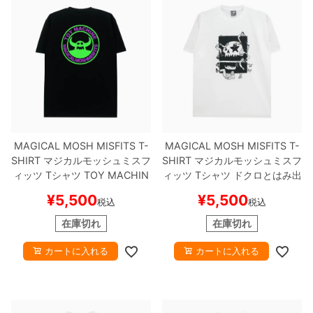
MAGICAL MOSH MISFITS T-
MAGICAL MOSH MISFITS T-
SHIRT
マジカルモッシュミスフ
SHIRT
マジカルモッシュミスフ
ィッツ
Tシャツ
TOY MACHIN
ィッツ
Tシャツ
ドクロとはみ出
E x MxXxM
MMM MONSTER
しものたち
WHITE
スケートボ
¥
5,500
¥
5,500
税込
税込
BLACK
スケートボード スケボ
ード スケボー
ー
在庫切れ
在庫切れ
カートに入れる
カートに入れる