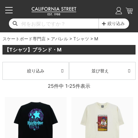
子供用デッキ
7.0inch以下
50mm
20cm
17時までのご注文は当日発送！
17時までのご注文は当日発送！
17時までのご注文は当日発送！
17時までのご注文は当日発送！
17時までのご注文は当日発送！
17時までのご注文は当日発送！
17時までのご注文は当日発送！
17時までのご注文は当日発送！
17時までのご注文は当日発送！
絞り込み
11,000円以上で送料無料！
11,000円以上で送料無料！
11,000円以上で送料無料！
11,000円以上で送料無料！
11,000円以上で送料無料！
11,000円以上で送料無料！
11,000円以上で送料無料！
11,000円以上で送料無料！
11,000円以上で送料無料！
スケートボード専門店
7.0inch以下
7.2inch
51mm
21cm
毎月1日はポイント5倍！10日と20日は3倍！
毎月1日はポイント5倍！10日と20日は3倍！
毎月1日はポイント5倍！10日と20日は3倍！
毎月1日はポイント5倍！10日と20日は3倍！
毎月1日はポイント5倍！10日と20日は3倍！
毎月1日はポイント5倍！10日と20日は3倍！
毎月1日はポイント5倍！10日と20日は3倍！
毎月1日はポイント5倍！10日と20日は3倍！
毎月1日はポイント5倍！10日と20日は3倍！
アパレル
Tシャツ
M
【Tシャツ】ブランド・M
デッキ新着一覧
トラック新着一覧
ウィール新着一覧
シューズ新着一覧
最新ブログ一覧
初心者の方へ
店舗情報
コンプリートセット（完成品）
Tシャツ
7.2inch
7.3inch
52mm
22cm
デッキブランド一覧（全てのデッキ）
トラックブランド一覧（全てのトラック）
ウィールブランド一覧（全てのウィール）
シューズブランド一覧
カテゴリー
商品情報
ショップライダー紹介
7.3inch
7.5inch
53mm
22.5cm
デッキ
ロングスリーブTシャツ
並び替え
絞り込み
サイズからデッキを選ぶ
適合デッキサイズから選ぶ
ウィールをサイズから選ぶ
シューズをサイズから選ぶ
徹底解析
スタッフ紹介
25
件中
1
-
25
件表示
7.5inch
7.6inch
54mm
23cm
トラック
ジャケット
スピットファイヤー F4（フォーミュラフォ
サンダル
スタッフおすすめアイテム
カリフォルニアストリートの歴史
7.6inch
7.7inch
55mm
23.5cm
ウィール
パーカー
ー）
インソール
ブランド紹介
求人情報
7.7inch
7.8inch
56mm
24cm
ベアリング
トレーナー・セーター
ボーンズ XF（エックスフォーミュラ）
シューレース・その他
INFO
プライバシーポリシー
7.8inch
7.9inch
57mm
24.5cm
デッキテープ
パンツ