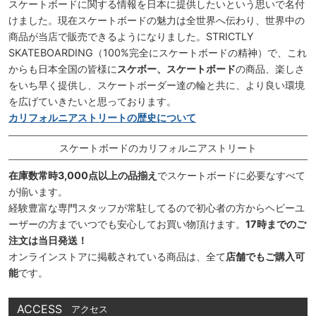
スケートボードに関する情報を日本に提供したいという思いで名付
けました。現在スケートボードの魅力は全世界へ伝わり、世界中の
商品が当店で販売できるようになりました。STRICTLY
SKATEBOARDING（100%完全にスケートボードの精神）で、これ
からも日本全国の皆様に
スケボー、スケートボード
の商品、楽しさ
をいち早く提供し、スケートボーダー達の輪と共に、より良い環境
を広げていきたいと思っております。
カリフォルニアストリートの歴史について
スケートボードのカリフォルニアストリート
在庫数常時3,000点以上の品揃え
でスケートボードに必要なすべて
が揃います。
経験豊富な専門スタッフが常駐してるので初心者の方からヘビーユ
ーザーの方までいつでも安心してお買い物頂けます。
17時までのご
注文は当日発送！
オンラインストアに掲載されている商品は、全て
店舗でもご購入可
能
です。
ACCESS
アクセス