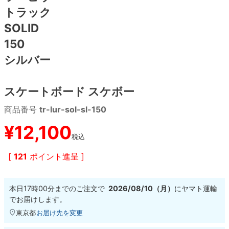
トラック
8.8inch
8.9inch
75mm
29.5cm
SOLID
150
8.9inch
9.0inch以上
110mm
30cm
シルバー
9.0inch以上
スケートボード スケボー
シェイプデッキ
商品番号
tr-lur-sol-sl-150
¥
12,100
高性能デッキ
税込
[
121
ポイント進呈 ]
本日
17時00分
までのご注文で
2026/08/10（月）
に
ヤマト運輸
でお届けします。
東京都
お届け先を変更