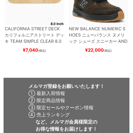
CALIFORNIA STREET DECK
NEW BALANCE NUMERIC S
カリフォルニアストリート
デッ
HOES
ニューバランス ヌメリ
キ
TEAM
SIMPLE CLEAR 8.0
ック
シューズ スニーカー
AND
ブランク（DSM）
スケートボ
REW REYNOLDS 933
NM933
¥
7,040
¥
22,000
(税込)
(税込)
ード スケボー
BAR
BROWN/BLACK
スケート
ボード スケボー
メルマガ登録をお願いいたします！
① 最新入荷情報
② 限定商品情報
③ 限定セールやクーポン情報
④ 売上ランキング
など、メルマガ会員様限定の
お得な情報をお届けします！