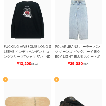
FUCKING AWESOME LONG S
POLAR JEANS
ポーラー
パン
LEEVE
インディペンデント
ロ
ツ ジーンズ ビッグボーイ
BIG
ングスリーブTシャツ
FA x IND
BOY
LIGHT BLUE
スケートボ
EPENDENT
HOSTAGE
BLAC
ード スケボー
¥
13,200
¥
25,080
(税込)
(税込)
K
スケートボード スケボー
7
8