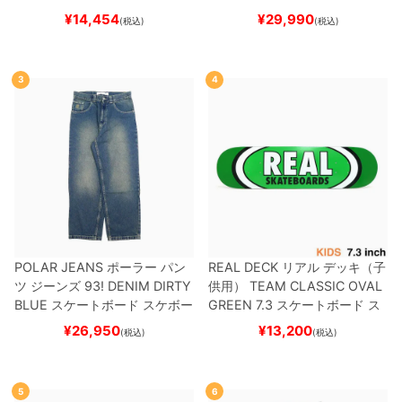
ット
（トリック用）
スケートボ
ケボー
¥
14,454
¥
29,990
(税込)
(税込)
ード スケボー
3
4
POLAR JEANS
ポーラー
パン
REAL DECK
リアル
デッキ（子
ツ ジーンズ
93! DENIM
DIRTY
供用）
TEAM
CLASSIC OVAL
BLUE
スケートボード スケボー
GREEN 7.3
スケートボード ス
ケボー
¥
26,950
¥
13,200
(税込)
(税込)
5
6