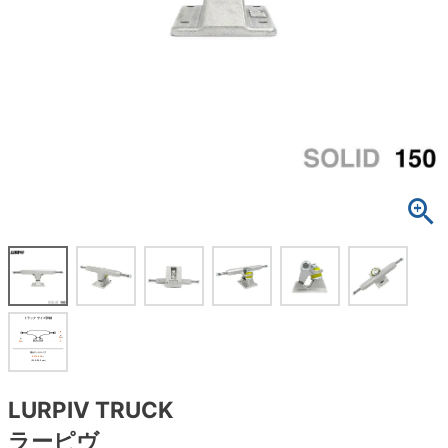
ボーンズ STF（エスティーエフ）
スケートパーク情報
特定商取引法に基づく表記
7.9inch
8.0inch
58mm
25cm
ボルト
ショーツ
パウエルペラルタ DF（ドラゴンフォーミュ
ラ）
8.0inch
8.1inch
59mm
25.5cm
パーツ・その他
長袖ボタンシャツ
ソフトウィール（クルーザー）
8.1inch
8.2inch
60mm
26cm
足回りセット（トラック・ウィールセット）
7分袖シャツ・ラグラン
8.2inch
8.3inch
62mm
26.5cm
ヘルメット・パッド
半袖シャツ
8.3inch
8.4inch
63mm
27cm
練習用アイテム（初心者におすすめ）
キャップ
8.4inch
8.5inch
64mm
27.5cm
スケートケース・バッグ
ソックス
8.5inch
8.6inch
65mm
28cm
メディア（雑誌・DVD・CD）
アンダーウエア
8.6inch
8.7inch
70mm
28.5cm
サイズの測り方
LURPIV TRUCK
ラーピヴ
8.7inch
8.8inch
72mm
29cm