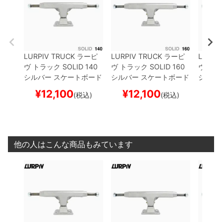
LURPIV TRUCK
ラーピ
LURPIV TRUCK
ラーピ
LURPI
ヴ
トラック
SOLID
140
ヴ
トラック
SOLID
160
ヴ
トラ
シルバー
スケートボード
シルバー
スケートボード
シルバ
スケボー
スケボー
スケボ
¥
12,100
¥
12,100
¥
1
(税込)
(税込)
他の人はこんな商品もみています