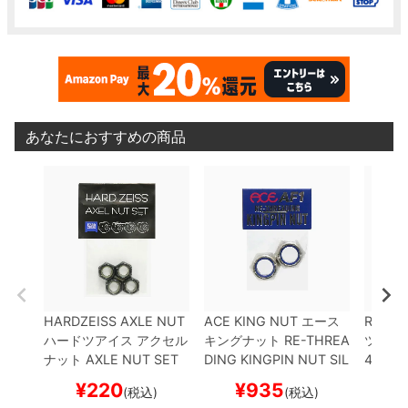
あなたにおすすめの商品
HARDZEISS AXLE NUT
ACE KING NUT
エース
ROOTS
ハードツアイス
アクセル
キングナット
RE-THREA
ツ
アク
ナット
AXLE NUT SET
DING KINGPIN NUT
SIL
4 YOU
スケートボード スケボー
VER
スケートボード ス
スケボ
¥
220
¥
935
¥
(税込)
(税込)
ケボー