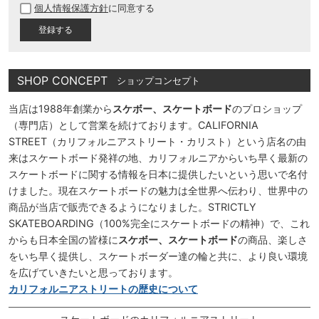
個人情報保護方針
に同意する
須
)
SHOP CONCEPT
ショップコンセプト
当店は1988年創業から
スケボー、スケートボード
のプロショップ
（専門店）として営業を続けております。CALIFORNIA
STREET（カリフォルニアストリート・カリスト）という店名の由
来はスケートボード発祥の地、カリフォルニアからいち早く最新の
スケートボードに関する情報を日本に提供したいという思いで名付
けました。現在スケートボードの魅力は全世界へ伝わり、世界中の
商品が当店で販売できるようになりました。STRICTLY
SKATEBOARDING（100%完全にスケートボードの精神）で、これ
からも日本全国の皆様に
スケボー、スケートボード
の商品、楽しさ
をいち早く提供し、スケートボーダー達の輪と共に、より良い環境
を広げていきたいと思っております。
カリフォルニアストリートの歴史について