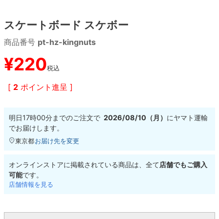
スケートボード スケボー
8.8inch
8.9inch
75mm
29.5cm
商品番号
pt-hz-kingnuts
8.9inch
9.0inch以上
110mm
30cm
¥
220
税込
9.0inch以上
[
2
ポイント進呈 ]
シェイプデッキ
明日
17時00分
までのご注文で
2026/08/10（月）
に
ヤマト運輸
高性能デッキ
でお届けします。
東京都
お届け先を変更
オンラインストアに掲載されている商品は、全て
店舗でもご購入
可能
です。
店舗情報を見る