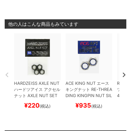
他の人はこんな商品もみています
HARDZEISS AXLE NUT
ACE KING NUT
エース
ROOTS
ハードツアイス
アクセル
キングナット
RE-THREA
ツ
アク
ナット
AXLE NUT SET
DING KINGPIN NUT
SIL
4 YOU
スケートボード スケボー
VER
スケートボード ス
スケボ
¥
220
¥
935
¥
(税込)
(税込)
ケボー