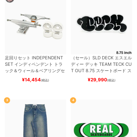
足回りセット
INDEPENDENT
（セール）
SLD DECK
エスエル
SET
インディペンデント
トラ
ディー
デッキ
TEAM
TECK CU
ック＆ウィール＆ベアリングセ
T OUT 8.75
スケートボード ス
ット
（トリック用）
スケートボ
ケボー
¥
14,454
¥
29,990
(税込)
(税込)
ード スケボー
3
4