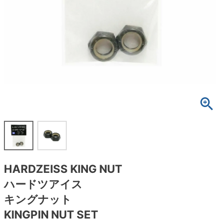
ボーンズ STF（エスティーエフ）
スケートパーク情報
特定商取引法に基づく表記
7.9inch
8.0inch
58mm
25cm
ボルト
ショーツ
パウエルペラルタ DF（ドラゴンフォーミュ
ラ）
8.0inch
8.1inch
59mm
25.5cm
パーツ・その他
長袖ボタンシャツ
ソフトウィール（クルーザー）
8.1inch
8.2inch
60mm
26cm
足回りセット（トラック・ウィールセット）
7分袖シャツ・ラグラン
8.2inch
8.3inch
62mm
26.5cm
ヘルメット・パッド
半袖シャツ
8.3inch
8.4inch
63mm
27cm
練習用アイテム（初心者におすすめ）
キャップ
8.4inch
8.5inch
64mm
27.5cm
スケートケース・バッグ
ソックス
HARDZEISS KING NUT
8.5inch
8.6inch
65mm
28cm
メディア（雑誌・DVD・CD）
アンダーウエア
ハードツアイス
8.6inch
8.7inch
70mm
28.5cm
キングナット
サイズの測り方
KINGPIN NUT SET
8.7inch
8.8inch
72mm
29cm