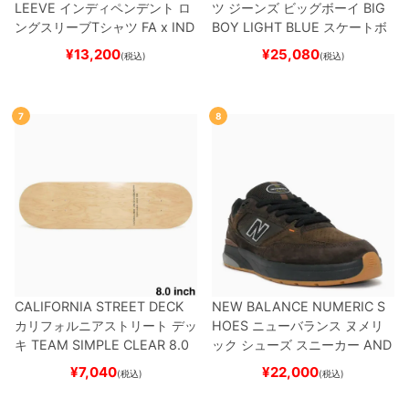
LEEVE
インディペンデント
ロ
ツ ジーンズ ビッグボーイ
BIG
ングスリーブTシャツ
FA x IND
BOY
LIGHT BLUE
スケートボ
EPENDENT
HOSTAGE
BLAC
ード スケボー
¥
13,200
¥
25,080
(税込)
(税込)
K
スケートボード スケボー
7
8
CALIFORNIA STREET DECK
NEW BALANCE NUMERIC S
カリフォルニアストリート
デッ
HOES
ニューバランス ヌメリ
キ
TEAM
SIMPLE CLEAR 8.0
ック
シューズ スニーカー
AND
ブランク（DSM）
スケートボ
REW REYNOLDS 933
NM933
¥
7,040
¥
22,000
(税込)
(税込)
ード スケボー
BAR
BROWN/BLACK
スケート
ボード スケボー