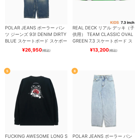
POLAR JEANS
ポーラー
パン
REAL DECK
リアル
デッキ（子
ツ ジーンズ
93! DENIM
DIRTY
供用）
TEAM
CLASSIC OVAL
BLUE
スケートボード スケボー
GREEN 7.3
スケートボード ス
ケボー
¥
26,950
¥
13,200
(税込)
(税込)
5
6
FUCKING AWESOME LONG S
POLAR JEANS
ポーラー
パン