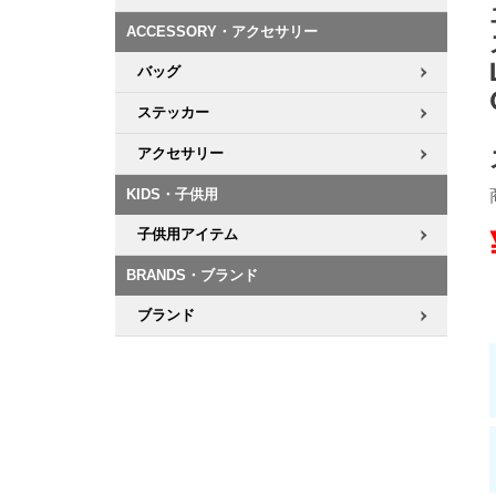
ACCESSORY・アクセサリー
8.8inch
8.9inch
75mm
29.5cm
バッグ
8.9inch
9.0inch以上
110mm
30cm
ステッカー
アクセサリー
9.0inch以上
KIDS・子供用
シェイプデッキ
子供用アイテム
高性能デッキ
BRANDS・ブランド
ブランド