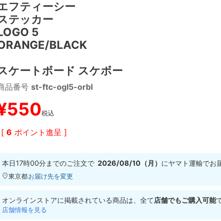
エフティーシー
ステッカー
LOGO 5
ORANGE/BLACK
スケートボード スケボー
商品番号
st-ftc-ogl5-orbl
¥
550
税込
[
6
ポイント進呈 ]
本日
17時00分
までのご注文で
2026/08/10（月）
に
ヤマト運輸
でお
東京都
お届け先を変更
オンラインストアに掲載されている商品は、全て
店舗でもご購入可能
店舗情報を見る