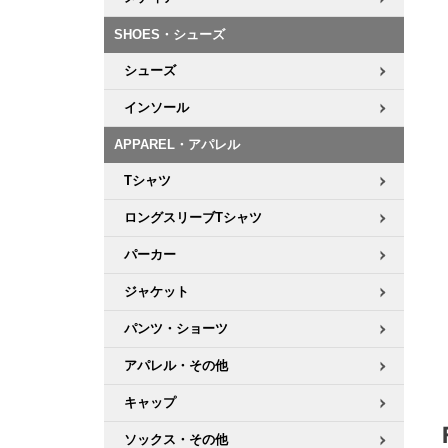
ボーンズ STF（エスティーエフ）
シューレース・その他
INFO
プライバシーポリシー
デッキテープ
パンツ
7.9inch
8.0inch
58mm
25cm
SHOES・シューズ
パウエルペラルタ DF（ドラゴンフォーミュラ）
スケートパーク情報
特定商取引法に基づく表記
ボルト
ショーツ
シューズ
8.0inch
8.1inch
59mm
25.5cm
ソフトウィール（クルーザー）
パーツ・その他
長袖ボタンシャツ
インソール
8.1inch
8.2inch
60mm
26cm
APPAREL・アパレル
足回りセット（トラック・ウィールセット）
7分袖シャツ・ラグラン
Tシャツ
8.2inch
8.3inch
62mm
26.5cm
ヘルメット・パッド
半袖シャツ
ロングスリーブTシャツ
8.3inch
8.4inch
63mm
27cm
パーカー
練習用アイテム（初心者におすすめ）
キャップ
8.4inch
8.5inch
64mm
27.5cm
ジャケット
スケートケース・バッグ
ソックス
パンツ・ショーツ
8.5inch
8.6inch
65mm
28cm
アパレル・その他
メディア（雑誌・DVD・CD）
アンダーウエア
8.6inch
8.7inch
70mm
28.5cm
キャップ
サイズの測り方
ソックス・その他
8.7inch
8.8inch
72mm
29cm