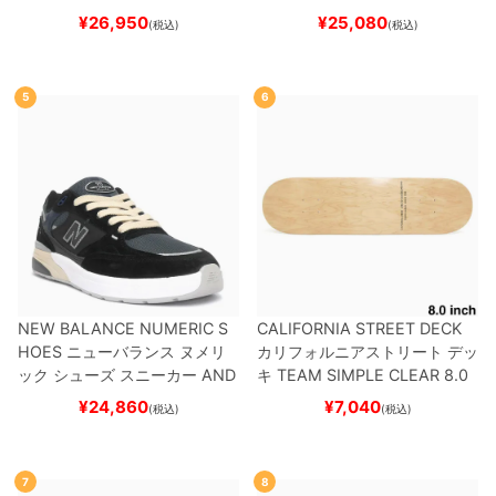
ード スケボー
¥
26,950
¥
25,080
(税込)
(税込)
5
6
NEW BALANCE NUMERIC S
CALIFORNIA STREET DECK
HOES
ニューバランス ヌメリ
カリフォルニアストリート
デッ
ック
シューズ スニーカー
AND
キ
TEAM
SIMPLE CLEAR 8.0
REW REYNOLDS 933
UN933
ブランク（DSM）
スケートボ
¥
24,860
¥
7,040
(税込)
(税込)
BNT
BLACK/NAVY
スケートボ
ード スケボー
ード スケボー
7
8