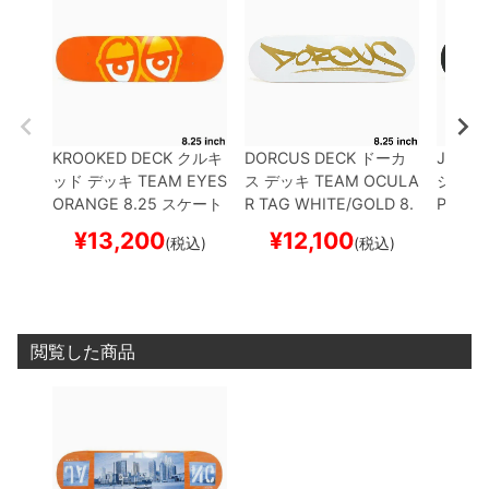
KROOKED DECK
クルキ
DORCUS DECK
ドーカ
JACUZ
ッド
デッキ
TEAM
EYES
ス
デッキ
TEAM
OCULA
ジー
デ
ORANGE 8.25
スケート
R TAG WHITE/GOLD 8.
PHIN 
ボード スケボー
25
スケートボード スケ
Y 7
ス
¥
13,200
¥
12,100
¥
1
(税込)
(税込)
ボー
ボー
閲覧した商品