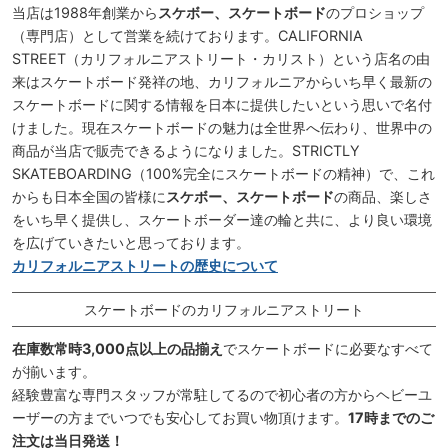
当店は1988年創業から
スケボー、スケートボード
のプロショップ
（専門店）として営業を続けております。CALIFORNIA
STREET（カリフォルニアストリート・カリスト）という店名の由
来はスケートボード発祥の地、カリフォルニアからいち早く最新の
スケートボードに関する情報を日本に提供したいという思いで名付
けました。現在スケートボードの魅力は全世界へ伝わり、世界中の
商品が当店で販売できるようになりました。STRICTLY
SKATEBOARDING（100%完全にスケートボードの精神）で、これ
からも日本全国の皆様に
スケボー、スケートボード
の商品、楽しさ
をいち早く提供し、スケートボーダー達の輪と共に、より良い環境
を広げていきたいと思っております。
カリフォルニアストリートの歴史について
スケートボードのカリフォルニアストリート
在庫数常時3,000点以上の品揃え
でスケートボードに必要なすべて
が揃います。
経験豊富な専門スタッフが常駐してるので初心者の方からヘビーユ
ーザーの方までいつでも安心してお買い物頂けます。
17時までのご
注文は当日発送！