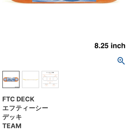
ボーンズ STF（エスティーエフ）
スケートパーク情報
特定商取引法に基づく表記
7.9inch
8.0inch
58mm
25cm
ボルト
ショーツ
パウエルペラルタ DF（ドラゴンフォーミュ
ラ）
8.0inch
8.1inch
59mm
25.5cm
パーツ・その他
長袖ボタンシャツ
ソフトウィール（クルーザー）
8.1inch
8.2inch
60mm
26cm
足回りセット（トラック・ウィールセット）
7分袖シャツ・ラグラン
8.2inch
8.3inch
62mm
26.5cm
ヘルメット・パッド
半袖シャツ
8.3inch
8.4inch
63mm
27cm
練習用アイテム（初心者におすすめ）
キャップ
8.4inch
8.5inch
64mm
27.5cm
スケートケース・バッグ
ソックス
FTC DECK
8.5inch
8.6inch
65mm
28cm
メディア（雑誌・DVD・CD）
アンダーウエア
エフティーシー
8.6inch
8.7inch
70mm
28.5cm
デッキ
サイズの測り方
TEAM
8.7inch
8.8inch
72mm
29cm