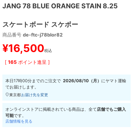
JANG 78 BLUE ORANGE STAIN 8.25
8.8inch
8.9inch
75mm
29.5cm
スケートボード スケボー
8.9inch
9.0inch以上
110mm
30cm
商品番号
de-ftc-j78blor82
9.0inch以上
¥
16,500
税込
シェイプデッキ
[
165
ポイント進呈 ]
高性能デッキ
本日
17時00分
までのご注文で
2026/08/10（月）
に
ヤマト運輸
でお届けします。
東京都
お届け先を変更
オンラインストアに掲載されている商品は、全て
店舗でもご購入
可能
です。
店舗情報を見る