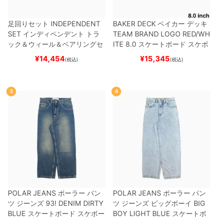
足回りセット
INDEPENDENT
BAKER DECK
ベイカー
デッキ
SET
インディペンデント
トラ
TEAM
BRAND LOGO RED/WH
ック＆ウィール＆ベアリングセ
ITE 8.0
スケートボード スケボ
ット
（トリック用）
スケートボ
ー
¥
14,454
¥
15,345
(税込)
(税込)
ード スケボー
3
4
POLAR JEANS
ポーラー
パン
POLAR JEANS
ポーラー
パン
ツ ジーンズ
93! DENIM
DIRTY
ツ ジーンズ ビッグボーイ
BIG
BLUE
スケートボード スケボー
BOY
LIGHT BLUE
スケートボ