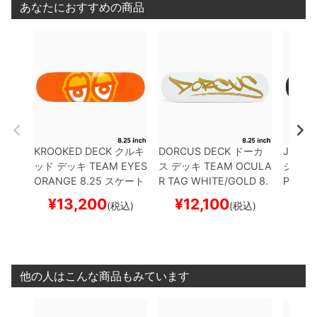
あなたにおすすめの商品
KROOKED DECK
クルキ
DORCUS DECK
ドーカ
JACUZ
ッド
デッキ
TEAM
EYES
ス
デッキ
TEAM
OCULA
ジー
デ
ORANGE 8.25
スケート
R TAG WHITE/GOLD 8.
PHIN 
ボード スケボー
25
スケートボード スケ
Y 7
ス
¥
13,200
¥
12,100
¥
1
(税込)
(税込)
ボー
ボー
他の人はこんな商品もみています