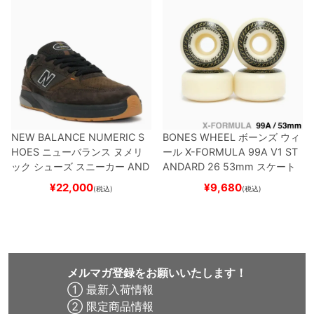
NEW BALANCE NUMERIC S
BONES WHEEL
ボーンズ
ウィ
HOES
ニューバランス ヌメリ
ール
X-FORMULA 99A V1 ST
ック
シューズ スニーカー
AND
ANDARD 26
53mm
スケート
REW REYNOLDS 933
NM933
ボード スケボー
¥
22,000
¥
9,680
(税込)
(税込)
BAR
BROWN/BLACK
スケート
ボード スケボー
メルマガ登録をお願いいたします！
① 最新入荷情報
② 限定商品情報