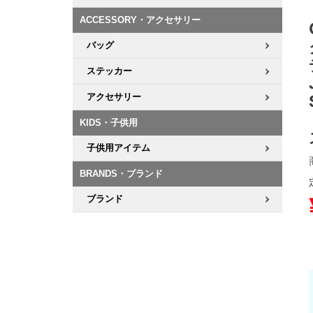
ACCESSORY・アクセサリー
8.8inch
8.9inch
75mm
29.5cm
バッグ
8.9inch
9.0inch以上
110mm
30cm
ステッカー
アクセサリー
9.0inch以上
KIDS・子供用
シェイプデッキ
子供用アイテム
高性能デッキ
BRANDS・ブランド
ブランド