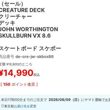
（セール）
CREATURE DECK
クリーチャー
デッキ
JOHN WORTHINGTON
SKULLBURN VX 8.6
スケートボード スケボー
商品番号
de-cre-jw-skbvx86
定価
のところ
¥
19,800
¥
14,990
税込
[
150
ポイント進呈 ]
本日
17時00分
までのご注文で
2026/08/09（日）
に
ヤマト運輸
でお
東京都
お届け先を変更