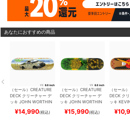
あなたにおすすめの商品
（セール）
CREATURE
（セール）
CREATURE
（セール）
DECK
クリーチャー
デ
DECK
クリーチャー
デ
DECK
クリ
ッキ
JOHN WORTHIN
ッキ
JOHN WORTHIN
ッキ
KEVI
GTON
PARADISE VX 8.
GTON
MESSENGER V
DEMON 8
¥
14,990
¥
15,990
¥
10,
(税込)
(税込)
6
スケートボード スケ
X 8.6
スケートボード ス
ード スケ
ボー
ケボー