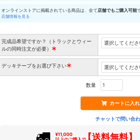
オンラインストアに掲載されている商品は、全て
店舗でもご購入可能
店舗情報を見る
完成品希望ですか？（トラックとウィー
ルの同時注文が必要）
(
デッキテープをお選び下さい
必
須
(
)
必
須
)
カートに入れ
チャットで問い合
【送料無料】
¥11,000
以上のご購入で