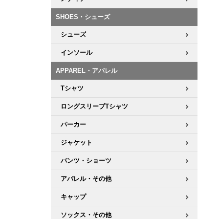
ボーンズ STF（エスティーエフ）
シューレース・その他
INFO
プライバシーポリシー
デッキテープ
パンツ
7.9inch
8.0inch
58mm
25cm
SHOES・シューズ
パウエルペラルタ DF（ドラゴンフォーミュラ）
スケートパーク情報
特定商取引法に基づく表記
ボルト
ショーツ
シューズ
8.0inch
8.1inch
59mm
25.5cm
ソフトウィール（クルーザー）
パーツ・その他
長袖ボタンシャツ
インソール
8.1inch
8.2inch
60mm
26cm
APPAREL・アパレル
足回りセット（トラック・ウィールセット）
7分袖シャツ・ラグラン
Tシャツ
8.2inch
8.3inch
62mm
26.5cm
ヘルメット・パッド
半袖シャツ
ロングスリーブTシャツ
8.3inch
8.4inch
63mm
27cm
パーカー
練習用アイテム（初心者におすすめ）
キャップ
8.4inch
8.5inch
64mm
27.5cm
ジャケット
スケートケース・バッグ
ソックス
パンツ・ショーツ
8.5inch
8.6inch
65mm
28cm
アパレル・その他
メディア（雑誌・DVD・CD）
アンダーウエア
8.6inch
8.7inch
70mm
28.5cm
キャップ
サイズの測り方
ソックス・その他
8.7inch
8.8inch
72mm
29cm