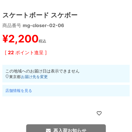
スケートボード スケボー
8.8inch
8.9inch
75mm
29.5cm
商品番号
mg-closer-02-06
8.9inch
9.0inch以上
110mm
30cm
¥
2,200
税込
9.0inch以上
[
22
ポイント進呈 ]
シェイプデッキ
この地域へのお届け日は表示できません
高性能デッキ
東京都
お届け先を変更
店舗情報を見る
再入荷お知らせ