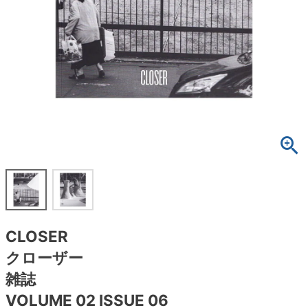
ボーンズ STF（エスティーエフ）
スケートパーク情報
特定商取引法に基づく表記
7.9inch
8.0inch
58mm
25cm
ボルト
ショーツ
パウエルペラルタ DF（ドラゴンフォーミュ
ラ）
8.0inch
8.1inch
59mm
25.5cm
パーツ・その他
長袖ボタンシャツ
ソフトウィール（クルーザー）
8.1inch
8.2inch
60mm
26cm
足回りセット（トラック・ウィールセット）
7分袖シャツ・ラグラン
8.2inch
8.3inch
62mm
26.5cm
ヘルメット・パッド
半袖シャツ
8.3inch
8.4inch
63mm
27cm
練習用アイテム（初心者におすすめ）
キャップ
8.4inch
8.5inch
64mm
27.5cm
スケートケース・バッグ
ソックス
CLOSER
8.5inch
8.6inch
65mm
28cm
メディア（雑誌・DVD・CD）
アンダーウエア
クローザー
8.6inch
8.7inch
70mm
28.5cm
雑誌
サイズの測り方
VOLUME 02 ISSUE 06
8.7inch
8.8inch
72mm
29cm