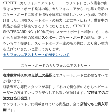
STREET（カリフォルニアストリート・カリスト）という店名の由
来はスケートボード発祥の地、カリフォルニアからいち早く最新の
スケートボードに関する情報を日本に提供したいという思いで名付
けました。現在スケートボードの魅力は全世界へ伝わり、世界中の
商品が当店で販売できるようになりました。STRICTLY
SKATEBOARDING（100%完全にスケートボードの精神）で、これ
からも日本全国の皆様に
スケボー、スケートボード
の商品、楽しさ
をいち早く提供し、スケートボーダー達の輪と共に、より良い環境
を広げていきたいと思っております。
カリフォルニアストリートの歴史について
スケートボードのカリフォルニアストリート
在庫数常時3,000点以上の品揃え
でスケートボードに必要なすべて
が揃います。
経験豊富な専門スタッフが常駐してるので初心者の方からヘビーユ
ーザーの方までいつでも安心してお買い物頂けます。
17時までのご
注文は当日発送！
オンラインストアに掲載されている商品は、全て
店舗でもご購入可
能
です。