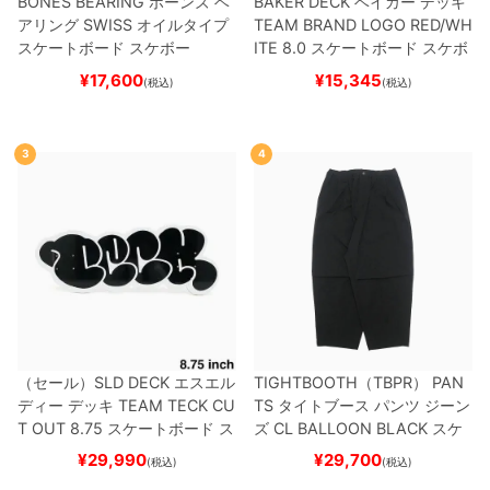
BONES BEARING
ボーンズ
ベ
BAKER DECK
ベイカー
デッキ
アリング
SWISS
オイルタイプ
TEAM
BRAND LOGO RED/WH
スケートボード スケボー
ITE 8.0
スケートボード スケボ
ー
¥
17,600
¥
15,345
(税込)
(税込)
3
4
（セール）
SLD DECK
エスエル
TIGHTBOOTH（TBPR） PAN
ディー
デッキ
TEAM
TECK CU
TS
タイトブース
パンツ ジーン
T OUT 8.75
スケートボード ス
ズ
CL BALLOON
BLACK
スケ
ケボー
ートボード スケボー
¥
29,990
¥
29,700
(税込)
(税込)