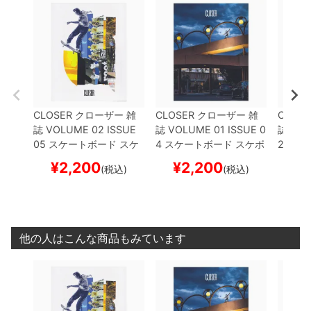
CLOSER
クローザー
雑
CLOSER
クローザー
雑
CLOSE
誌
VOLUME 02 ISSUE
誌
VOLUME 01 ISSUE 0
誌
VOL
05
スケートボード スケ
4
スケートボード スケボ
2
スケ
ボー
ー
ー
¥
2,200
¥
2,200
¥
(税込)
(税込)
他の人はこんな商品もみています