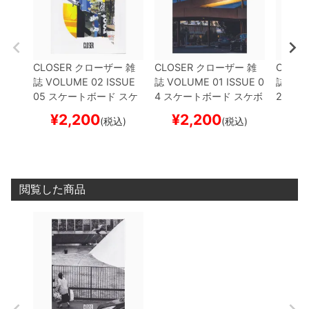
CLOSER
クローザー
雑
CLOSER
クローザー
雑
CLOSE
誌
VOLUME 02 ISSUE
誌
VOLUME 01 ISSUE 0
誌
VOL
05
スケートボード スケ
4
スケートボード スケボ
2
スケ
ボー
ー
ー
¥
2,200
¥
2,200
¥
(税込)
(税込)
閲覧した商品