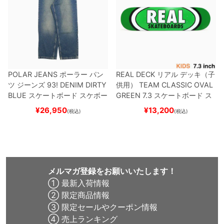
POLAR JEANS
ポーラー
パン
REAL DECK
リアル
デッキ（子
ツ ジーンズ
93! DENIM
DIRTY
供用）
TEAM
CLASSIC OVAL
BLUE
スケートボード スケボー
GREEN 7.3
スケートボード ス
ケボー
¥
26,950
¥
13,200
(税込)
(税込)
メルマガ登録をお願いいたします！
① 最新入荷情報
② 限定商品情報
③ 限定セールやクーポン情報
④ 売上ランキング