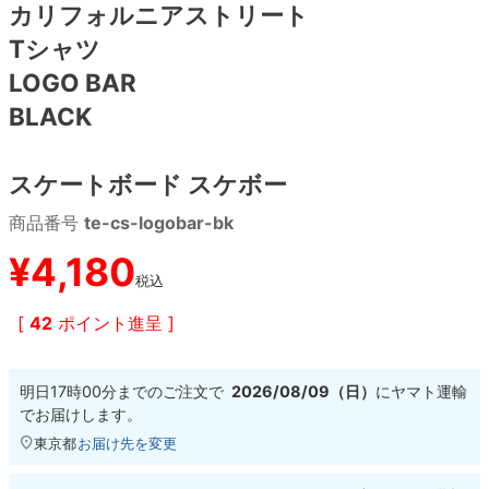
カリフォルニアストリート
Tシャツ
8.8inch
8.9inch
75mm
29.5cm
LOGO BAR
8.9inch
9.0inch以上
110mm
30cm
BLACK
9.0inch以上
スケートボード スケボー
シェイプデッキ
商品番号
te-cs-logobar-bk
¥
4,180
高性能デッキ
税込
[
42
ポイント進呈 ]
明日
17時00分
までのご注文で
2026/08/09（日）
に
ヤマト運輸
でお届けします。
東京都
お届け先を変更