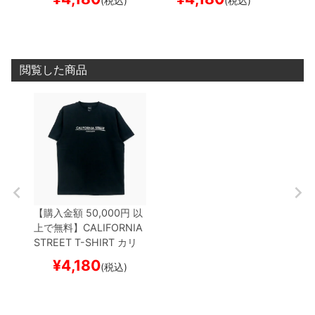
(税込)
(税込)
シャツ
LOGO BAR
WHI
シャツ
LOGO BAR
GRE
シャツ
TE
スケートボード スケ
Y
スケートボード スケボ
ートボ
ボー
ー
閲覧した商品
【購入金額 50,000円 以
上で無料】
CALIFORNIA
STREET T-SHIRT
カリ
フォルニアストリート
T
¥
4,180
(税込)
シャツ
LOGO BAR
BLA
CK
スケートボード スケ
ボー