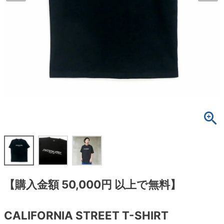
ボーンズ STF（エスティーエフ）
スケートパーク情報
特定商取引法に基づく表記
7.9inch
8.0inch
58mm
25cm
ボルト
ショーツ
パウエルペラルタ DF（ドラゴンフォーミュ
ラ）
8.0inch
8.1inch
59mm
25.5cm
パーツ・その他
長袖ボタンシャツ
ソフトウィール（クルーザー）
8.1inch
8.2inch
60mm
26cm
足回りセット（トラック・ウィールセット）
7分袖シャツ・ラグラン
8.2inch
8.3inch
62mm
26.5cm
ヘルメット・パッド
半袖シャツ
8.3inch
8.4inch
63mm
27cm
練習用アイテム（初心者におすすめ）
キャップ
8.4inch
8.5inch
64mm
27.5cm
スケートケース・バッグ
ソックス
8.5inch
8.6inch
65mm
28cm
メディア（雑誌・DVD・CD）
アンダーウエア
【購入金額 50,000円 以上で無料】
8.6inch
8.7inch
70mm
28.5cm
サイズの測り方
CALIFORNIA STREET T-SHIRT
8.7inch
8.8inch
72mm
29cm