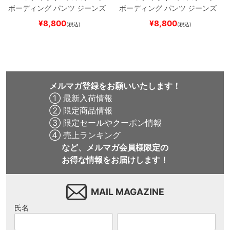
ボーディング
パンツ ジーンズ
ボーディング
パンツ ジーンズ
SLIM FIT 30 LENGTH
DARK
SLIM FIT 30 LENGTH
BLACK
¥
8,800
¥
8,800
(税込)
(税込)
NAVY
スケートボード スケボ
スケートボード スケボー
ー
メルマガ登録をお願いいたします！
① 最新入荷情報
② 限定商品情報
③ 限定セールやクーポン情報
④ 売上ランキング
など、メルマガ会員様限定の
お得な情報をお届けします！
MAIL MAGAZINE
氏名