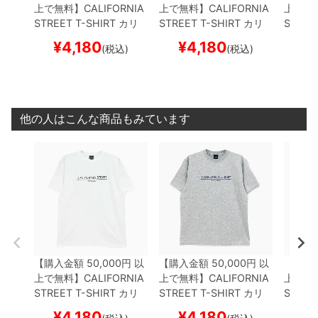
上で無料】
CALIFORNIA
上で無料】
CALIFORNIA
上で無
STREET T-SHIRT
カリ
STREET T-SHIRT
カリ
STREE
フォルニアストリート
T
フォルニアストリート
T
フォル
¥
4,180
¥
4,180
¥
(税込)
(税込)
シャツ
LOGO BAR
WHI
シャツ
LOGO BAR
GRE
シャツ
TE
スケートボード スケ
Y
スケートボード スケボ
ートボ
ボー
ー
他の人はこんな商品もみています
【購入金額 50,000円 以
【購入金額 50,000円 以
【購入金
上で無料】
CALIFORNIA
上で無料】
CALIFORNIA
上で無
STREET T-SHIRT
カリ
STREET T-SHIRT
カリ
STREE
フォルニアストリート
T
フォルニアストリート
T
フォル
¥
4,180
¥
4,180
¥