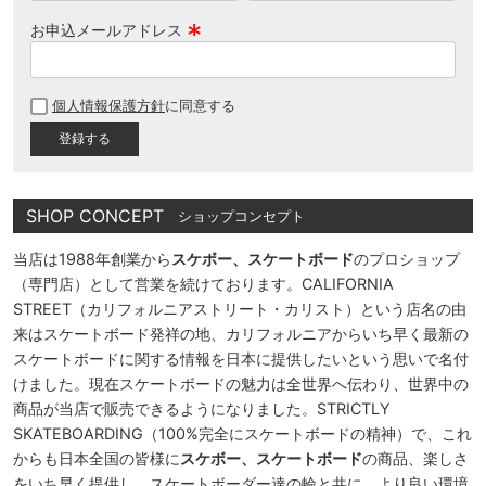
お申込メールアドレス
(
必
個人情報保護方針
に同意する
須
)
SHOP CONCEPT
ショップコンセプト
当店は1988年創業から
スケボー、スケートボード
のプロショップ
（専門店）として営業を続けております。CALIFORNIA
STREET（カリフォルニアストリート・カリスト）という店名の由
来はスケートボード発祥の地、カリフォルニアからいち早く最新の
スケートボードに関する情報を日本に提供したいという思いで名付
けました。現在スケートボードの魅力は全世界へ伝わり、世界中の
商品が当店で販売できるようになりました。STRICTLY
SKATEBOARDING（100%完全にスケートボードの精神）で、これ
からも日本全国の皆様に
スケボー、スケートボード
の商品、楽しさ
をいち早く提供し、スケートボーダー達の輪と共に、より良い環境