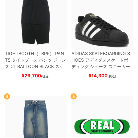
TIGHTBOOTH（TBPR） PAN
ADIDAS SKATEBOARDING S
TS
タイトブース
パンツ ジーン
HOES
アディダススケートボー
ズ
CL BALLOON
BLACK
スケ
ディング
シューズ スニーカー
ートボード スケボー
スーパースター
SUPERSTAR A
¥
29,700
¥
14,300
(税込)
(税込)
DV
BLACK/WHITE/WHITE
G
W6931
スケートボード スケボ
ー
5
6