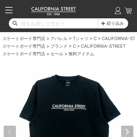
子供用デッキ
7.0inch以下
50mm
20cm
17時までのご注文は当日発送！
17時までのご注文は当日発送！
17時までのご注文は当日発送！
17時までのご注文は当日発送！
17時までのご注文は当日発送！
17時までのご注文は当日発送！
17時までのご注文は当日発送！
17時までのご注文は当日発送！
17時までのご注文は当日発送！
絞り込み
11,000円以上で送料無料！
11,000円以上で送料無料！
11,000円以上で送料無料！
11,000円以上で送料無料！
11,000円以上で送料無料！
11,000円以上で送料無料！
11,000円以上で送料無料！
11,000円以上で送料無料！
11,000円以上で送料無料！
スケートボード専門店
7.0inch以下
7.2inch
51mm
21cm
毎月1日はポイント5倍！10日と20日は3倍！
毎月1日はポイント5倍！10日と20日は3倍！
毎月1日はポイント5倍！10日と20日は3倍！
毎月1日はポイント5倍！10日と20日は3倍！
毎月1日はポイント5倍！10日と20日は3倍！
毎月1日はポイント5倍！10日と20日は3倍！
毎月1日はポイント5倍！10日と20日は3倍！
毎月1日はポイント5倍！10日と20日は3倍！
毎月1日はポイント5倍！10日と20日は3倍！
アパレル
Tシャツ
C
CALIFORNIA-ST
スケートボード専門店
ブランド
C
CALIFORNIA-STREET
デッキ新着一覧
トラック新着一覧
ウィール新着一覧
シューズ新着一覧
最新ブログ一覧
初心者の方へ
店舗情報
スケートボード専門店
コンプリートセット（完成品）
Tシャツ
セール
無料アイテム
7.2inch
7.3inch
52mm
22cm
デッキブランド一覧（全てのデッキ）
トラックブランド一覧（全てのトラック）
ウィールブランド一覧（全てのウィール）
シューズブランド一覧
カテゴリー
商品情報
ショップライダー紹介
7.3inch
7.5inch
53mm
22.5cm
デッキ
ロングスリーブTシャツ
サイズからデッキを選ぶ
適合デッキサイズから選ぶ
ウィールをサイズから選ぶ
シューズをサイズから選ぶ
徹底解析
スタッフ紹介
7.5inch
7.6inch
54mm
23cm
トラック
ジャケット
スピットファイヤー F4（フォーミュラフォ
サンダル
スタッフおすすめアイテム
カリフォルニアストリートの歴史
7.6inch
7.7inch
55mm
23.5cm
ウィール
パーカー
ー）
インソール
ブランド紹介
求人情報
7.7inch
7.8inch
56mm
24cm
ベアリング
トレーナー・セーター
ボーンズ XF（エックスフォーミュラ）
シューレース・その他
INFO
プライバシーポリシー
7.8inch
7.9inch
57mm
24.5cm
デッキテープ
パンツ