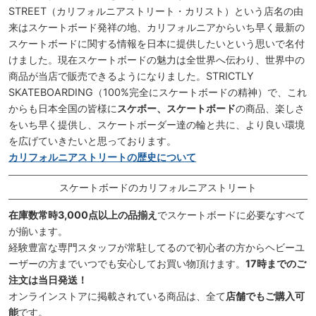
STREET（カリフォルニアストリート・カリスト）という店名の由
来はスケートボード発祥の地、カリフォルニアからいち早く最新の
スケートボードに関する情報を日本に提供したいという思いで名付
けました。現在スケートボードの魅力は全世界へ伝わり、世界中の
商品が当店で販売できるようになりました。STRICTLY
SKATEBOARDING（100%完全にスケートボードの精神）で、これ
からも日本全国の皆様に
スケボー、スケートボード
の商品、楽しさ
をいち早く提供し、スケートボーダー達の輪と共に、より良い環境
を広げていきたいと思っております。
カリフォルニアストリートの歴史について
スケートボードのカリフォルニアストリート
在庫数常時3,000点以上の品揃え
でスケートボードに必要なすべて
が揃います。
経験豊富な専門スタッフが常駐してるので初心者の方からヘビーユ
ーザーの方までいつでも安心してお買い物頂けます。
17時までのご
注文は当日発送！
オンラインストアに掲載されている商品は、全て
店舗でもご購入可
能
です。