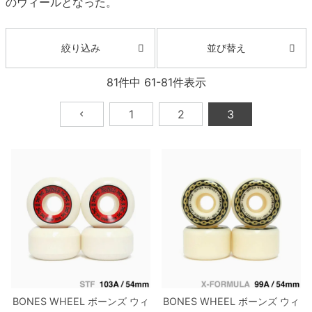
のウィールとなった。
ボーンズ STF（エスティーエフ）
スケートパーク情報
特定商取引法に基づく表記
7.9inch
8.0inch
58mm
25cm
ボルト
ショーツ
パウエルペラルタ DF（ドラゴンフォーミュ
並び替え
絞り込み
ラ）
8.0inch
8.1inch
59mm
25.5cm
パーツ・その他
長袖ボタンシャツ
81
件中
61
-
81
件表示
ソフトウィール（クルーザー）
8.1inch
8.2inch
60mm
26cm
足回りセット（トラック・ウィールセット）
7分袖シャツ・ラグラン
1
2
3
8.2inch
8.3inch
62mm
26.5cm
ヘルメット・パッド
半袖シャツ
8.3inch
8.4inch
63mm
27cm
練習用アイテム（初心者におすすめ）
キャップ
8.4inch
8.5inch
64mm
27.5cm
スケートケース・バッグ
ソックス
8.5inch
8.6inch
65mm
28cm
メディア（雑誌・DVD・CD）
アンダーウエア
8.6inch
8.7inch
70mm
28.5cm
サイズの測り方
BONES WHEEL
ボーンズ
ウィ
BONES WHEEL
ボーンズ
ウィ
8.7inch
8.8inch
72mm
29cm