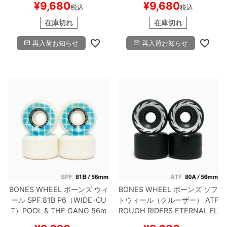
¥
9,680
¥
9,680
税込
税込
ボー
在庫切れ
在庫切れ
再入荷お知らせ
再入荷お知らせ
BONES WHEEL
ボーンズ
ウィ
BONES WHEEL
ボーンズ
ソフ
ール
SPF 81B P6（WIDE-CU
トウィール（クルーザー）
ATF
T）
POOL & THE GANG
56m
ROUGH RIDERS
ETERNAL FL
m
スケートボード スケボー
AME（80A）
黒 56mm
スケー