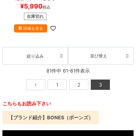
RUNNERS（80A）
赤 59mm
¥
5,990
税込
在庫処分
スケートボード スケ
ボー
在庫切れ
詳細を見る
並び替え
絞り込み
81
件中
61
-
81
件表示
1
2
3
こちらもお読み下さい
【ブランド紹介】BONES（ボーンズ）