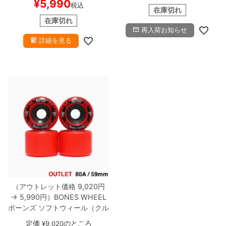
¥
5,990
税込
在庫処分
スケートボード スケ
在庫切れ
ボー
在庫切れ
再入荷お知らせ
詳細を見る
（アウトレット価格 9,020円
→ 5,990円）
BONES WHEEL
ボーンズ
ソフトウィール（クル
ーザー）
ATF ROUGH RIDERS
定価
のところ
¥
9,020