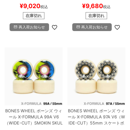
トボード スケボー
トボード スケボー
¥
9,020
¥
9,680
税込
税込
在庫切れ
在庫切れ
再入荷お知らせ
再入荷お知らせ
BONES WHEEL
ボーンズ
ウィ
BONES WHEEL
ボーンズ
ウィ
ール
X-FORMULA 99A V6
ール
X-FORMULA 97A V6（W
（WIDE-CUT）
SMOKIN SKUL
IDE-CUT）
55mm
スケートボ
L
55mm
スケートボード スケ
ード スケボー