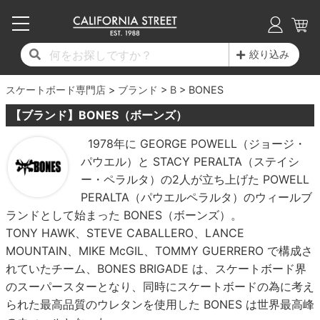
子供用デッキ
7.0inch以下
50mm
20cm
17時までのご注文は当日発送！
17時までのご注文は当日発送！
17時までのご注文は当日発送！
17時までのご注文は当日発送！
17時までのご注文は当日発送！
17時までのご注文は当日発送！
17時までのご注文は当日発送！
17時までのご注文は当日発送！
17時までのご注文は当日発送！
絞り込み
11,000円以上で送料無料！
11,000円以上で送料無料！
11,000円以上で送料無料！
11,000円以上で送料無料！
11,000円以上で送料無料！
11,000円以上で送料無料！
11,000円以上で送料無料！
11,000円以上で送料無料！
11,000円以上で送料無料！
スケートボード専門店
7.0inch以下
7.2inch
51mm
21cm
毎月1日はポイント5倍！10日と20日は3倍！
毎月1日はポイント5倍！10日と20日は3倍！
毎月1日はポイント5倍！10日と20日は3倍！
毎月1日はポイント5倍！10日と20日は3倍！
毎月1日はポイント5倍！10日と20日は3倍！
毎月1日はポイント5倍！10日と20日は3倍！
毎月1日はポイント5倍！10日と20日は3倍！
毎月1日はポイント5倍！10日と20日は3倍！
毎月1日はポイント5倍！10日と20日は3倍！
ブランド
B
BONES
【ブランド】BONES（ボーンズ）
デッキ新着一覧
トラック新着一覧
ウィール新着一覧
シューズ新着一覧
最新ブログ一覧
初心者の方へ
店舗情報
コンプリートセット（完成品）
Tシャツ
7.2inch
7.3inch
52mm
22cm
1978年に GEORGE POWELL（ジョージ・
パウエル）と STACY PERALTA（ステイシ
デッキブランド一覧（全てのデッキ）
トラックブランド一覧（全てのトラック）
ウィールブランド一覧（全てのウィール）
シューズブランド一覧
カテゴリー
商品情報
ショップライダー紹介
7.3inch
7.5inch
53mm
22.5cm
デッキ
ロングスリーブTシャツ
ー・ペラルタ）の2人が立ち上げた POWELL
PERALTA（パウエルペラルタ）のウィールブ
サイズからデッキを選ぶ
適合デッキサイズから選ぶ
ウィールをサイズから選ぶ
シューズをサイズから選ぶ
徹底解析
スタッフ紹介
7.5inch
7.6inch
54mm
23cm
トラック
ジャケット
ランドとして始まった BONES（ボーンズ）。
TONY HAWK、STEVE CABALLERO、LANCE
スピットファイヤー F4（フォーミュラフォ
サンダル
スタッフおすすめアイテム
カリフォルニアストリートの歴史
7.6inch
7.7inch
55mm
23.5cm
ウィール
パーカー
MOUNTAIN、MIKE McGIL、TOMMY GUERRERO で構成さ
ー）
れていたチーム、BONES BRIGADE は、スケートボード界
インソール
ブランド紹介
求人情報
7.7inch
7.8inch
56mm
24cm
ベアリング
トレーナー・セーター
のスーパースターとなり、同時にスケートボードの為に考え
ボーンズ XF（エックスフォーミュラ）
られた最高品質のウレタンを使用した BONES は世界最高峰
シューレース・その他
INFO
プライバシーポリシー
7.8inch
7.9inch
57mm
24.5cm
デッキテープ
パンツ