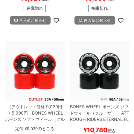
ケボー
在庫切れ
在庫切れ
再入荷お知らせ
再入荷お知らせ
（アウトレット価格 9,020円
BONES WHEEL
ボーンズ
ソフ
→ 5,990円）
BONES WHEEL
トウィール（クルーザー）
ATF
ボーンズ
ソフトウィール（クル
ROUGH RIDERS
ETERNAL FL
ーザー）
ATF ROUGH RIDERS
AME（80A）
黒 59mm
スケー
定価
のところ
¥
9,020
¥
10,780
税込
RUNNERS（80A）
赤 56mm
トボード スケボー