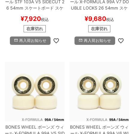
ール
STF 103A V5 SIDECUT 2
ール
X-FORMULA 99A V7 DO
6
54mm
スケートボード スケ
UBLE LOCKS 26
54mm
スケ
8.8inch
8.9inch
75mm
29.5cm
ボー
ートボード スケボー
¥
7,920
¥
9,680
税込
税込
在庫切れ
在庫切れ
8.9inch
9.0inch以上
110mm
30cm
再入荷お知らせ
再入荷お知らせ
9.0inch以上
シェイプデッキ
高性能デッキ
BONES WHEEL
ボーンズ
ウィ
BONES WHEEL
ボーンズ
ウィ
ール
X-FORMULA 99A V5 SID
ール
X-FORMULA 99A V6 WI