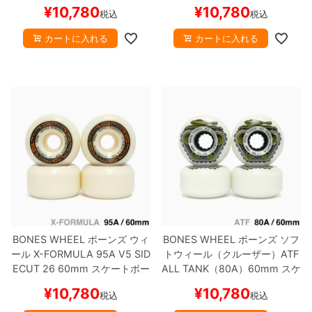
AME（80A）
白 59mm
スケー
AME（80A）
緑 59mm
スケー
¥
10,780
¥
10,780
税込
税込
トボード スケボー
トボード スケボー
カートに入れる
カートに入れる
BONES WHEEL
ボーンズ
ウィ
BONES WHEEL
ボーンズ
ソフ
ール
X-FORMULA 95A V5 SID
トウィール（クルーザー）
ATF
ECUT 26
60mm
スケートボー
ALL TANK（80A）
60mm
スケ
ド スケボー
ートボード スケボー
¥
10,780
¥
10,780
税込
税込