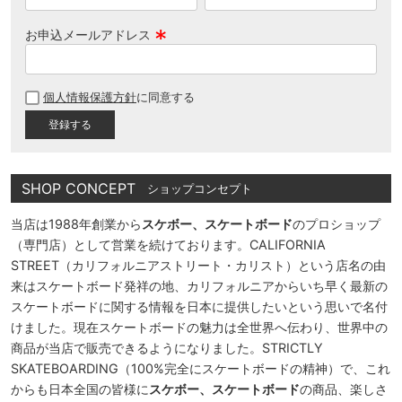
お申込メールアドレス
(
必
個人情報保護方針
に同意する
須
)
SHOP CONCEPT
ショップコンセプト
当店は1988年創業から
スケボー、スケートボード
のプロショップ
（専門店）として営業を続けております。CALIFORNIA
STREET（カリフォルニアストリート・カリスト）という店名の由
来はスケートボード発祥の地、カリフォルニアからいち早く最新の
スケートボードに関する情報を日本に提供したいという思いで名付
けました。現在スケートボードの魅力は全世界へ伝わり、世界中の
商品が当店で販売できるようになりました。STRICTLY
SKATEBOARDING（100%完全にスケートボードの精神）で、これ
からも日本全国の皆様に
スケボー、スケートボード
の商品、楽しさ