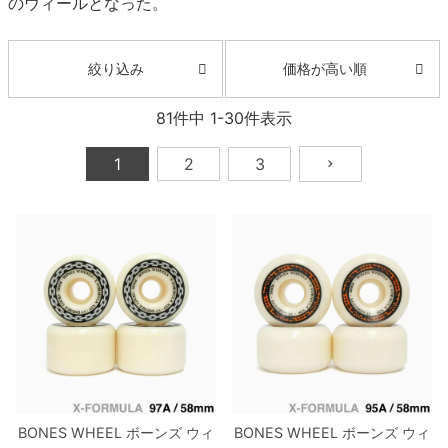
のウィールとなった。
ボーンズ STF（エスティーエフ）
スケートパーク情報
特定商取引法に基づく表記
7.9inch
8.0inch
58mm
25cm
ボルト
ショーツ
パウエルペラルタ DF（ドラゴンフォーミュ
価格が高い順
絞り込み
ラ）
8.0inch
8.1inch
59mm
25.5cm
パーツ・その他
長袖ボタンシャツ
81
件中
1
-
30
件表示
ソフトウィール（クルーザー）
8.1inch
8.2inch
60mm
26cm
足回りセット（トラック・ウィールセット）
7分袖シャツ・ラグラン
1
2
3
8.2inch
8.3inch
62mm
26.5cm
ヘルメット・パッド
半袖シャツ
8.3inch
8.4inch
63mm
27cm
練習用アイテム（初心者におすすめ）
キャップ
8.4inch
8.5inch
64mm
27.5cm
スケートケース・バッグ
ソックス
8.5inch
8.6inch
65mm
28cm
メディア（雑誌・DVD・CD）
アンダーウエア
8.6inch
8.7inch
70mm
28.5cm
サイズの測り方
BONES WHEEL
ボーンズ
ウィ
BONES WHEEL
ボーンズ
ウィ
8.7inch
8.8inch
72mm
29cm