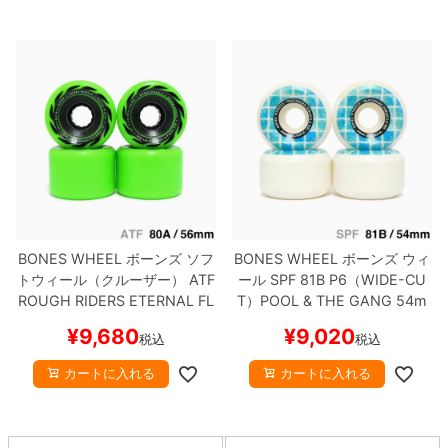
BONES WHEEL
ボーンズ
ソフ
BONES WHEEL
ボーンズ
ウィ
トウィール（クルーザー）
ATF
ール
SPF 81B P6（WIDE-CU
ROUGH RIDERS
ETERNAL FL
T）
POOL & THE GANG
54m
AME（80A）
緑 56mm
スケー
m
スケートボード スケボー
¥
9,680
¥
9,020
税込
税込
トボード スケボー
カートに入れる
カートに入れる