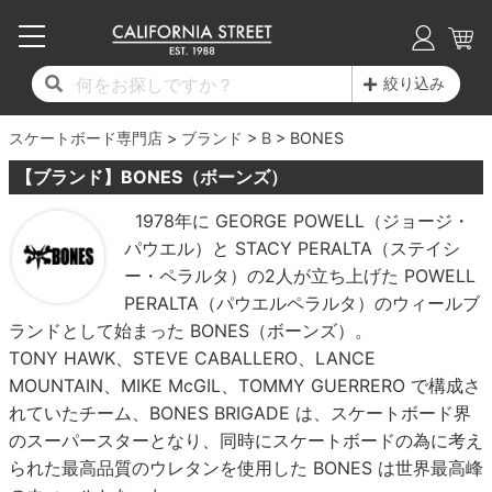
子供用デッキ
7.0inch以下
50mm
20cm
17時までのご注文は当日発送！
17時までのご注文は当日発送！
17時までのご注文は当日発送！
17時までのご注文は当日発送！
17時までのご注文は当日発送！
17時までのご注文は当日発送！
17時までのご注文は当日発送！
17時までのご注文は当日発送！
17時までのご注文は当日発送！
絞り込み
11,000円以上で送料無料！
11,000円以上で送料無料！
11,000円以上で送料無料！
11,000円以上で送料無料！
11,000円以上で送料無料！
11,000円以上で送料無料！
11,000円以上で送料無料！
11,000円以上で送料無料！
11,000円以上で送料無料！
スケートボード専門店
7.0inch以下
7.2inch
51mm
21cm
毎月1日はポイント5倍！10日と20日は3倍！
毎月1日はポイント5倍！10日と20日は3倍！
毎月1日はポイント5倍！10日と20日は3倍！
毎月1日はポイント5倍！10日と20日は3倍！
毎月1日はポイント5倍！10日と20日は3倍！
毎月1日はポイント5倍！10日と20日は3倍！
毎月1日はポイント5倍！10日と20日は3倍！
毎月1日はポイント5倍！10日と20日は3倍！
毎月1日はポイント5倍！10日と20日は3倍！
ブランド
B
BONES
【ブランド】BONES（ボーンズ）
デッキ新着一覧
トラック新着一覧
ウィール新着一覧
シューズ新着一覧
最新ブログ一覧
初心者の方へ
店舗情報
コンプリートセット（完成品）
Tシャツ
7.2inch
7.3inch
52mm
22cm
1978年に GEORGE POWELL（ジョージ・
パウエル）と STACY PERALTA（ステイシ
デッキブランド一覧（全てのデッキ）
トラックブランド一覧（全てのトラック）
ウィールブランド一覧（全てのウィール）
シューズブランド一覧
カテゴリー
商品情報
ショップライダー紹介
7.3inch
7.5inch
53mm
22.5cm
デッキ
ロングスリーブTシャツ
ー・ペラルタ）の2人が立ち上げた POWELL
PERALTA（パウエルペラルタ）のウィールブ
サイズからデッキを選ぶ
適合デッキサイズから選ぶ
ウィールをサイズから選ぶ
シューズをサイズから選ぶ
徹底解析
スタッフ紹介
7.5inch
7.6inch
54mm
23cm
トラック
ジャケット
ランドとして始まった BONES（ボーンズ）。
TONY HAWK、STEVE CABALLERO、LANCE
スピットファイヤー F4（フォーミュラフォ
サンダル
スタッフおすすめアイテム
カリフォルニアストリートの歴史
7.6inch
7.7inch
55mm
23.5cm
ウィール
パーカー
MOUNTAIN、MIKE McGIL、TOMMY GUERRERO で構成さ
ー）
れていたチーム、BONES BRIGADE は、スケートボード界
インソール
ブランド紹介
求人情報
7.7inch
7.8inch
56mm
24cm
ベアリング
トレーナー・セーター
のスーパースターとなり、同時にスケートボードの為に考え
ボーンズ XF（エックスフォーミュラ）
られた最高品質のウレタンを使用した BONES は世界最高峰
シューレース・その他
INFO
プライバシーポリシー
7.8inch
7.9inch
57mm
24.5cm
デッキテープ
パンツ