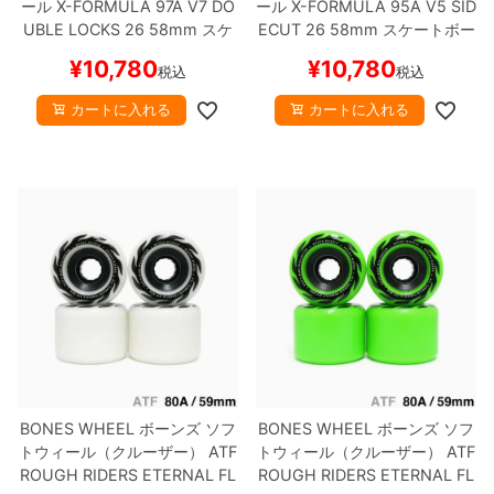
ール
X-FORMULA 97A V7 DO
ール
X-FORMULA 95A V5 SID
UBLE LOCKS 26
58mm
スケ
ECUT 26
58mm
スケートボー
8.8inch
8.9inch
75mm
29.5cm
ートボード スケボー
ド スケボー
¥
10,780
¥
10,780
税込
税込
8.9inch
9.0inch以上
110mm
30cm
カートに入れる
カートに入れる
9.0inch以上
シェイプデッキ
高性能デッキ
BONES WHEEL
ボーンズ
ソフ
BONES WHEEL
ボーンズ
ソフ
トウィール（クルーザー）
ATF
トウィール（クルーザー）
ATF
ROUGH RIDERS
ETERNAL FL
ROUGH RIDERS
ETERNAL FL