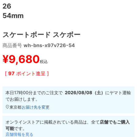
26
54mm
8.8inch
8.9inch
75mm
29.5cm
8.9inch
9.0inch以上
110mm
30cm
スケートボード スケボー
商品番号
wh-bns-x97v726-54
9.0inch以上
¥
9,680
シェイプデッキ
税込
[
97
ポイント進呈 ]
高性能デッキ
本日
17時00分
までのご注文で
2026/08/08（土）
に
ヤマト運輸
でお届けします。
東京都
お届け先を変更
オンラインストアに掲載されている商品は、全て
店舗でもご購入
可能
です。
店舗情報を見る