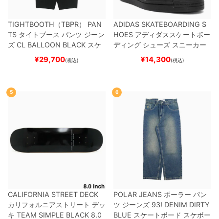
TIGHTBOOTH（TBPR） PAN
ADIDAS SKATEBOARDING S
TS
タイトブース
パンツ ジーン
HOES
アディダススケートボー
ズ
CL BALLOON
BLACK
スケ
ディング
シューズ スニーカー
ートボード スケボー
スーパースター
SUPERSTAR A
¥
29,700
¥
14,300
(税込)
(税込)
DV
BLACK/WHITE/WHITE
G
W6931
スケートボード スケボ
ー
5
6
CALIFORNIA STREET DECK
POLAR JEANS
ポーラー
パン
カリフォルニアストリート
デッ
ツ ジーンズ
93! DENIM
DIRTY
キ
TEAM
SIMPLE BLACK 8.0
BLUE
スケートボード スケボー