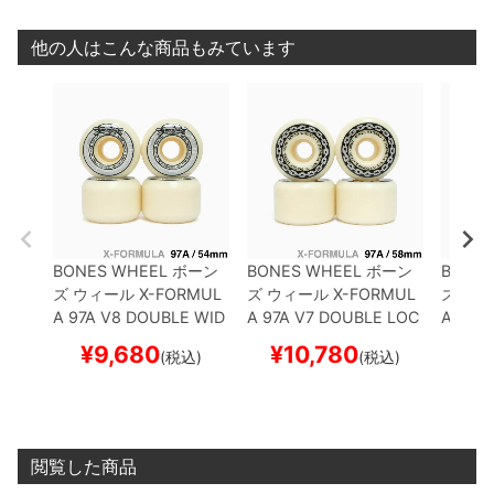
他の人はこんな商品もみています
BONES WHEEL
ボーン
BONES WHEEL
ボーン
BONES
ズ
ウィール
X-FORMUL
ズ
ウィール
X-FORMUL
ズ
ウィ
A 97A V8 DOUBLE WID
A 97A V7 DOUBLE LOC
A 97A
ES 26
54mm
スケート
KS 26
58mm
スケート
ES 26
¥
9,680
¥
10,780
¥
(税込)
(税込)
ボード スケボー
ボード スケボー
ボード
閲覧した商品