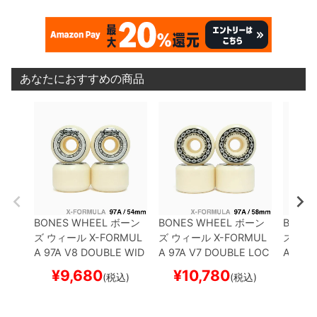
あなたにおすすめの商品
BONES WHEEL
ボーン
BONES WHEEL
ボーン
BONES
ズ
ウィール
X-FORMUL
ズ
ウィール
X-FORMUL
ズ
ウィ
A 97A V8 DOUBLE WID
A 97A V7 DOUBLE LOC
A 97A
ES 26
54mm
スケート
KS 26
58mm
スケート
ES 26
¥
9,680
¥
10,780
¥
(税込)
(税込)
ボード スケボー
ボード スケボー
ボード