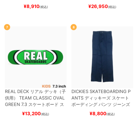
ブランク（BBS / GENERATO
¥
8,910
¥
26,950
(税込)
(税込)
R）
スケートボード スケボー
7
8
REAL DECK
リアル
デッキ（子
DICKIES SKATEBOARDING P
供用）
TEAM
CLASSIC OVAL
ANTS
ディッキーズ スケート
GREEN 7.3
スケートボード ス
ボーディング
パンツ ジーンズ
ケボー
SLIM FIT 30 LENGTH
DARK
¥
13,200
¥
8,800
(税込)
(税込)
NAVY
スケートボード スケボ
ー