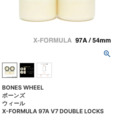
ボーンズ STF（エスティーエフ）
スケートパーク情報
特定商取引法に基づく表記
7.9inch
8.0inch
58mm
25cm
ボルト
ショーツ
パウエルペラルタ DF（ドラゴンフォーミュ
ラ）
8.0inch
8.1inch
59mm
25.5cm
パーツ・その他
長袖ボタンシャツ
ソフトウィール（クルーザー）
8.1inch
8.2inch
60mm
26cm
足回りセット（トラック・ウィールセット）
7分袖シャツ・ラグラン
8.2inch
8.3inch
62mm
26.5cm
ヘルメット・パッド
半袖シャツ
8.3inch
8.4inch
63mm
27cm
練習用アイテム（初心者におすすめ）
キャップ
8.4inch
8.5inch
64mm
27.5cm
スケートケース・バッグ
ソックス
BONES WHEEL
8.5inch
8.6inch
65mm
28cm
メディア（雑誌・DVD・CD）
アンダーウエア
ボーンズ
8.6inch
8.7inch
70mm
28.5cm
ウィール
サイズの測り方
X-FORMULA 97A V7 DOUBLE LOCKS
8.7inch
8.8inch
72mm
29cm