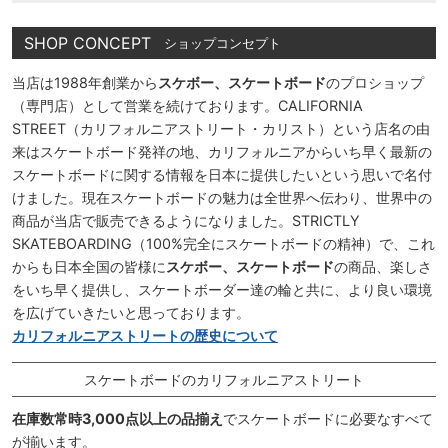
SHOP CONCEPT
ショップコンセプト
当店は1988年創業から
スケボー、スケートボード
のプロショップ
（専門店）として営業を続けております。CALIFORNIA
STREET（カリフォルニアストリート・カリスト）という店名の由
来はスケートボード発祥の地、カリフォルニアからいち早く最新の
スケートボードに関する情報を日本に提供したいという思いで名付
けました。現在スケートボードの魅力は全世界へ伝わり、世界中の
商品が当店で販売できるようになりました。STRICTLY
SKATEBOARDING（100%完全にスケートボードの精神）で、これ
からも日本全国の皆様に
スケボー、スケートボード
の商品、楽しさ
をいち早く提供し、スケートボーダー達の輪と共に、より良い環境
を広げていきたいと思っております。
カリフォルニアストリートの歴史について
スケートボードのカリフォルニアストリート
在庫数常時3,000点以上の品揃え
でスケートボードに必要なすべて
が揃います。