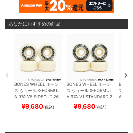
あなたにおすすめの商品
BONES WHEEL
ボーン
BONES WHEEL
ボーン
BONES
ズ
ウィール
X-FORMUL
ズ
ウィール
X-FORMUL
ズ
ウィ
A 97A V5 SIDECUT 26
A 97A V1 STANDARD 2
A 95A
54mm
スケートボード
6
53mm
スケートボード
58mm
¥
9,680
¥
9,680
¥
1
(税込)
(税込)
スケボー
スケボー
スケボ