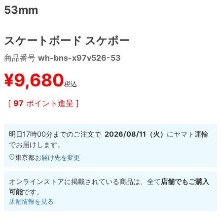
53mm
8.8inch
8.9inch
75mm
29.5cm
スケートボード スケボー
8.9inch
9.0inch以上
110mm
30cm
商品番号
wh-bns-x97v526-53
9.0inch以上
¥
9,680
税込
シェイプデッキ
[
97
ポイント進呈 ]
高性能デッキ
明日
17時00分
までのご注文で
2026/08/11（火）
に
ヤマト運輸
でお届けします。
東京都
お届け先を変更
オンラインストアに掲載されている商品は、全て
店舗でもご購入
可能
です。
店舗情報を見る