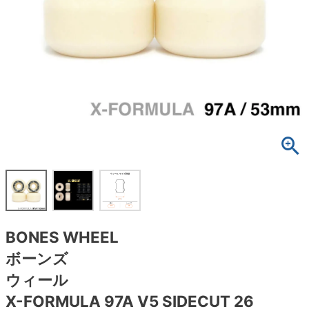
ボーンズ STF（エスティーエフ）
スケートパーク情報
特定商取引法に基づく表記
7.9inch
8.0inch
58mm
25cm
ボルト
ショーツ
パウエルペラルタ DF（ドラゴンフォーミュ
ラ）
8.0inch
8.1inch
59mm
25.5cm
パーツ・その他
長袖ボタンシャツ
ソフトウィール（クルーザー）
8.1inch
8.2inch
60mm
26cm
足回りセット（トラック・ウィールセット）
7分袖シャツ・ラグラン
8.2inch
8.3inch
62mm
26.5cm
ヘルメット・パッド
半袖シャツ
8.3inch
8.4inch
63mm
27cm
練習用アイテム（初心者におすすめ）
キャップ
8.4inch
8.5inch
64mm
27.5cm
スケートケース・バッグ
ソックス
BONES WHEEL
8.5inch
8.6inch
65mm
28cm
メディア（雑誌・DVD・CD）
アンダーウエア
ボーンズ
8.6inch
8.7inch
70mm
28.5cm
ウィール
サイズの測り方
X-FORMULA 97A V5 SIDECUT 26
8.7inch
8.8inch
72mm
29cm