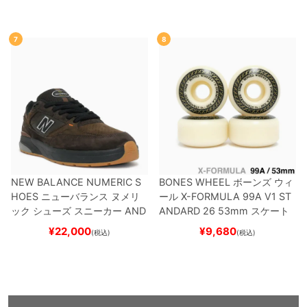
BNT
BLACK/NAVY
スケートボ
ード スケボー
ード スケボー
7
8
NEW BALANCE NUMERIC S
BONES WHEEL
ボーンズ
ウィ
HOES
ニューバランス ヌメリ
ール
X-FORMULA 99A V1 ST
ック
シューズ スニーカー
AND
ANDARD 26
53mm
スケート
REW REYNOLDS 933
NM933
ボード スケボー
¥
22,000
¥
9,680
(税込)
(税込)
BAR
BROWN/BLACK
スケート
ボード スケボー