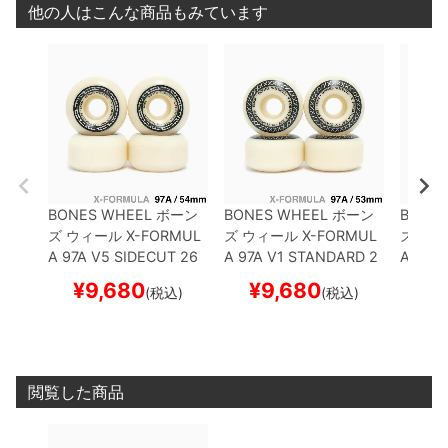
他の人はこんな商品もみています
BONES WHEEL
ボーン
BONES WHEEL
ボーン
BONES
ズ
ウィール
X-FORMUL
ズ
ウィール
X-FORMUL
ズ
ウィ
A 97A V5 SIDECUT 26
A 97A V1 STANDARD 2
A 95A
54mm
スケートボード
6
53mm
スケートボード
58mm
¥
9,680
¥
9,680
¥
1
(税込)
(税込)
スケボー
スケボー
スケボ
閲覧した商品