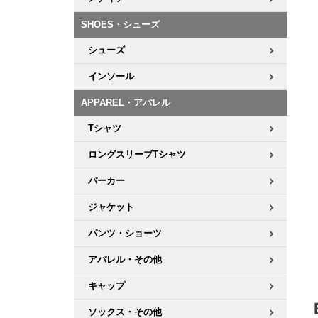
ボーンズ STF（エスティーエフ）
シューレース・その他
INFO
プライバシーポリシー
デッキテープ
パンツ
7.9inch
8.0inch
58mm
25cm
SHOES・シューズ
パウエルペラルタ DF（ドラゴンフォーミュラ）
スケートパーク情報
特定商取引法に基づく表記
ボルト
ショーツ
シューズ
8.0inch
8.1inch
59mm
25.5cm
ソフトウィール（クルーザー）
パーツ・その他
長袖ボタンシャツ
インソール
8.1inch
8.2inch
60mm
26cm
APPAREL・アパレル
足回りセット（トラック・ウィールセット）
7分袖シャツ・ラグラン
Tシャツ
8.2inch
8.3inch
62mm
26.5cm
ヘルメット・パッド
半袖シャツ
ロングスリーブTシャツ
8.3inch
8.4inch
63mm
27cm
パーカー
練習用アイテム（初心者におすすめ）
キャップ
8.4inch
8.5inch
64mm
27.5cm
ジャケット
スケートケース・バッグ
ソックス
パンツ・ショーツ
8.5inch
8.6inch
65mm
28cm
アパレル・その他
メディア（雑誌・DVD・CD）
アンダーウエア
8.6inch
8.7inch
70mm
28.5cm
キャップ
サイズの測り方
ソックス・その他
8.7inch
8.8inch
72mm
29cm