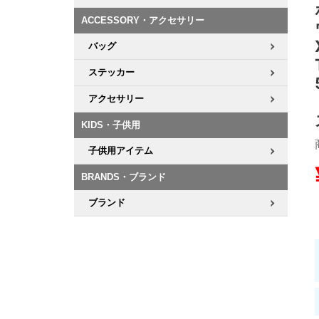
ACCESSORY・アクセサリー
8.8inch
8.9inch
75mm
29.5cm
バッグ
8.9inch
9.0inch以上
110mm
30cm
ステッカー
アクセサリー
9.0inch以上
KIDS・子供用
シェイプデッキ
子供用アイテム
高性能デッキ
BRANDS・ブランド
ブランド