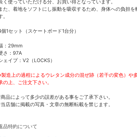
長く使っていただける分、お買い得となっています。
また、着地をソフトにし振動を吸収するため、身体への負担を
す。
4個1セット（スケートボード1台分）
幅：29mm
硬さ：97A
シェイプ：V2（LOCKS）
※製造上の過程によるウレタン成分の混ぜ跡（若干の変色）や
承の上、ご注文下さい。
*商品によって多少の誤差がある事をご了承下さい。
*当店舗に掲載の写真・文章の無断転載を禁じます。
返品特約について