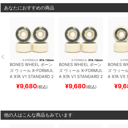
あなたにおすすめの商品
BONES WHEEL
ボーン
BONES WHEEL
ボーン
BONES W
ズ
ウィール
X-FORMUL
ズ
ウィール
X-FORMUL
ズ
ウィー
A 97A V1 STANDARD 2
A 97A V1 STANDARD 2
A 97A V5
6
53mm
スケートボー
6
52mm
スケートボー
53mm
ス
¥
9,680
¥
9,680
¥
9,6
(税込)
(税込)
ド スケボー
ド スケボー
スケボー
他の人はこんな商品もみています