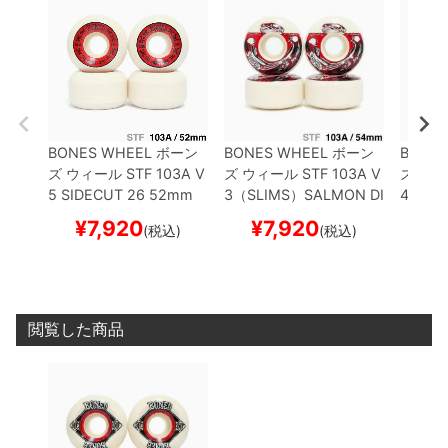
BONES WHEEL
ボーン
BONES WHEEL
ボーン
BONES
ズ
ウィール
STF 103A V
ズ
ウィール
STF 103A V
ズ
ウィ
5 SIDECUT 26
52mm
3（SLIMS）
SALMON DI
4（WI
スケートボード スケボー
NNER
54mm
スケート
ートボ
¥
7,920
¥
7,920
¥
(税込)
(税込)
ボード スケボー
閲覧した商品