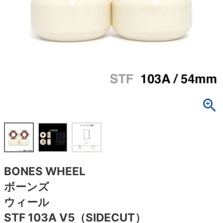
ボーンズ STF（エスティーエフ）
スケートパーク情報
特定商取引法に基づく表記
7.9inch
8.0inch
58mm
25cm
ボルト
ショーツ
パウエルペラルタ DF（ドラゴンフォーミュ
ラ）
8.0inch
8.1inch
59mm
25.5cm
パーツ・その他
長袖ボタンシャツ
ソフトウィール（クルーザー）
8.1inch
8.2inch
60mm
26cm
足回りセット（トラック・ウィールセット）
7分袖シャツ・ラグラン
8.2inch
8.3inch
62mm
26.5cm
ヘルメット・パッド
半袖シャツ
8.3inch
8.4inch
63mm
27cm
練習用アイテム（初心者におすすめ）
キャップ
8.4inch
8.5inch
64mm
27.5cm
スケートケース・バッグ
ソックス
BONES WHEEL
8.5inch
8.6inch
65mm
28cm
メディア（雑誌・DVD・CD）
アンダーウエア
ボーンズ
8.6inch
8.7inch
70mm
28.5cm
ウィール
サイズの測り方
STF 103A V5（SIDECUT）
8.7inch
8.8inch
72mm
29cm