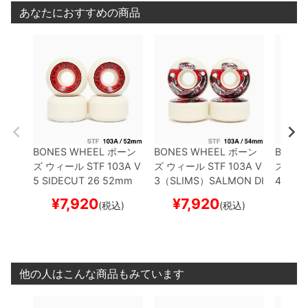
あなたにおすすめの商品
BONES WHEEL
ボーン
BONES WHEEL
ボーン
BONES
ズ
ウィール
STF 103A V
ズ
ウィール
STF 103A V
ズ
ウィ
5 SIDECUT 26
52mm
3（SLIMS）
SALMON DI
4（WI
スケートボード スケボー
NNER
54mm
スケート
ートボ
¥
7,920
¥
7,920
¥
(税込)
(税込)
ボード スケボー
他の人はこんな商品もみています