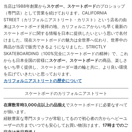
当店は1988年創業から
スケボー、スケートボード
のプロショップ
（専門店）として営業を続けております。CALIFORNIA
STREET（カリフォルニアストリート・カリスト）という店名の由
来はスケートボード発祥の地、カリフォルニアからいち早く最新の
スケートボードに関する情報を日本に提供したいという思いで名付
けました。現在スケートボードの魅力は全世界へ伝わり、世界中の
商品が当店で販売できるようになりました。STRICTLY
SKATEBOARDING（100%完全にスケートボードの精神）で、これ
からも日本全国の皆様に
スケボー、スケートボード
の商品、楽しさ
をいち早く提供し、スケートボーダー達の輪と共に、より良い環境
を広げていきたいと思っております。
カリフォルニアストリートの歴史について
スケートボードのカリフォルニアストリート
在庫数常時3,000点以上の品揃え
でスケートボードに必要なすべて
が揃います。
経験豊富な専門スタッフが常駐してるので初心者の方からヘビーユ
ーザーの方までいつでも安心してお買い物頂けます。
17時までのご
注文は当日発送！