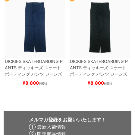
DICKIES SKATEBOARDING P
DICKIES SKATEBOARDING P
ANTS
ディッキーズ スケート
ANTS
ディッキーズ スケート
ボーディング
パンツ ジーンズ
ボーディング
パンツ ジーンズ
SLIM FIT 30 LENGTH
DARK
SLIM FIT 30 LENGTH
BLACK
¥
8,800
¥
8,800
(税込)
(税込)
NAVY
スケートボード スケボ
スケートボード スケボー
ー
メルマガ登録をお願いいたします！
① 最新入荷情報
② 限定商品情報