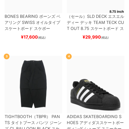
BONES BEARING
ボーンズ
ベ
（セール）
SLD DECK
エスエル
アリング
SWISS
オイルタイプ
ディー
デッキ
TEAM
TECK CU
スケートボード スケボー
T OUT 8.75
スケートボード ス
ケボー
¥
17,600
¥
29,990
(税込)
(税込)
3
4
TIGHTBOOTH（TBPR） PAN
ADIDAS SKATEBOARDING S
TS
タイトブース
パンツ ジーン
HOES
アディダススケートボー
ズ
CL BALLOON
BLACK
スケ
ディング
シューズ スニーカー