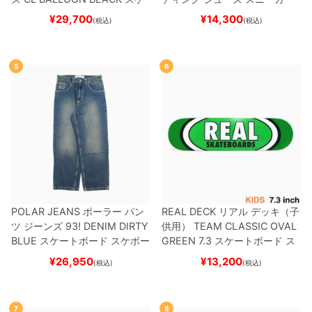
ートボード スケボー
スーパースター
SUPERSTAR A
¥
29,700
¥
14,300
(税込)
(税込)
DV
BLACK/WHITE/WHITE
G
W6931
スケートボード スケボ
ー
5
6
POLAR JEANS
ポーラー
パン
REAL DECK
リアル
デッキ（子
ツ ジーンズ
93! DENIM
DIRTY
供用）
TEAM
CLASSIC OVAL
BLUE
スケートボード スケボー
GREEN 7.3
スケートボード ス
ケボー
¥
26,950
¥
13,200
(税込)
(税込)
7
8