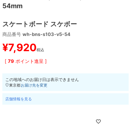
54mm
8.8inch
8.9inch
75mm
29.5cm
スケートボード スケボー
8.9inch
9.0inch以上
110mm
30cm
商品番号
wh-bns-s103-v5-54
9.0inch以上
¥
7,920
税込
シェイプデッキ
[
79
ポイント進呈 ]
高性能デッキ
この地域へのお届け日は表示できません
東京都
お届け先を変更
店舗情報を見る