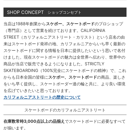
SHOP CONCEPT
ショップコンセプト
当店は1988年創業から
スケボー、スケートボード
のプロショップ
（専門店）として営業を続けております。CALIFORNIA
STREET（カリフォルニアストリート・カリスト）という店名の由
来はスケートボード発祥の地、カリフォルニアからいち早く最新の
スケートボードに関する情報を日本に提供したいという思いで名付
けました。現在スケートボードの魅力は全世界へ伝わり、世界中の
商品が当店で販売できるようになりました。STRICTLY
SKATEBOARDING（100%完全にスケートボードの精神）で、これ
からも日本全国の皆様に
スケボー、スケートボード
の商品、楽しさ
をいち早く提供し、スケートボーダー達の輪と共に、より良い環境
を広げていきたいと思っております。
カリフォルニアストリートの歴史について
スケートボードのカリフォルニアストリート
在庫数常時3,000点以上の品揃え
でスケートボードに必要なすべて
が揃います。