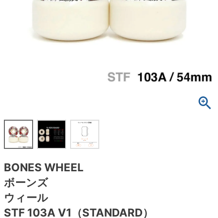
ボーンズ STF（エスティーエフ）
スケートパーク情報
特定商取引法に基づく表記
7.9inch
8.0inch
58mm
25cm
ボルト
ショーツ
パウエルペラルタ DF（ドラゴンフォーミュ
ラ）
8.0inch
8.1inch
59mm
25.5cm
パーツ・その他
長袖ボタンシャツ
ソフトウィール（クルーザー）
8.1inch
8.2inch
60mm
26cm
足回りセット（トラック・ウィールセット）
7分袖シャツ・ラグラン
8.2inch
8.3inch
62mm
26.5cm
ヘルメット・パッド
半袖シャツ
8.3inch
8.4inch
63mm
27cm
練習用アイテム（初心者におすすめ）
キャップ
8.4inch
8.5inch
64mm
27.5cm
スケートケース・バッグ
ソックス
BONES WHEEL
8.5inch
8.6inch
65mm
28cm
メディア（雑誌・DVD・CD）
アンダーウエア
ボーンズ
8.6inch
8.7inch
70mm
28.5cm
ウィール
サイズの測り方
STF 103A V1（STANDARD）
8.7inch
8.8inch
72mm
29cm