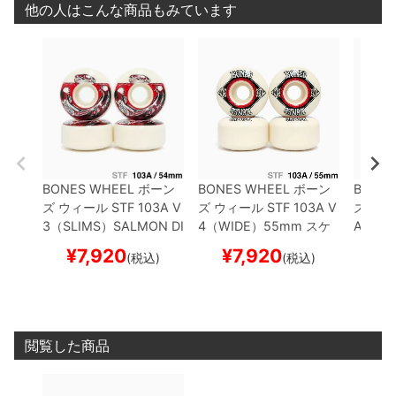
他の人はこんな商品もみています
BONES WHEEL
ボーン
BONES WHEEL
ボーン
BONES
ズ
ウィール
STF 103A V
ズ
ウィール
STF 103A V
ズ
ウィ
3（SLIMS）
SALMON DI
4（WIDE）
55mm
スケ
A 97A
NNER
54mm
スケート
ートボード スケボー
6
54m
¥
7,920
¥
7,920
¥
(税込)
(税込)
ボード スケボー
スケボ
閲覧した商品