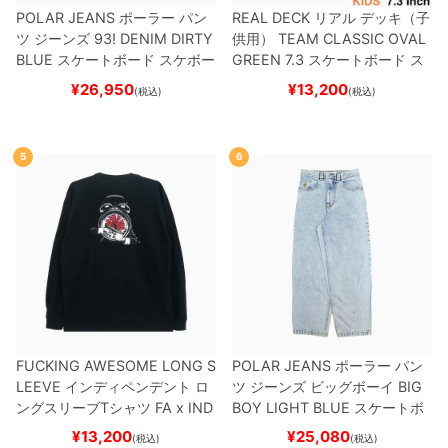
POLAR JEANS
ポーラー
パン
REAL DECK
リアル
デッキ（子
ツ ジーンズ
93! DENIM
DIRTY
供用）
TEAM
CLASSIC OVAL
BLUE
スケートボード スケボー
GREEN 7.3
スケートボード ス
ケボー
¥
26,950
¥
13,200
(税込)
(税込)
5
6
FUCKING AWESOME LONG S
POLAR JEANS
ポーラー
パン
LEEVE
インディペンデント
ロ
ツ ジーンズ ビッグボーイ
BIG
ングスリーブTシャツ
FA x IND
BOY
LIGHT BLUE
スケートボ
EPENDENT
HOSTAGE
BLAC
ード スケボー
¥
13,200
¥
25,080
(税込)
(税込)