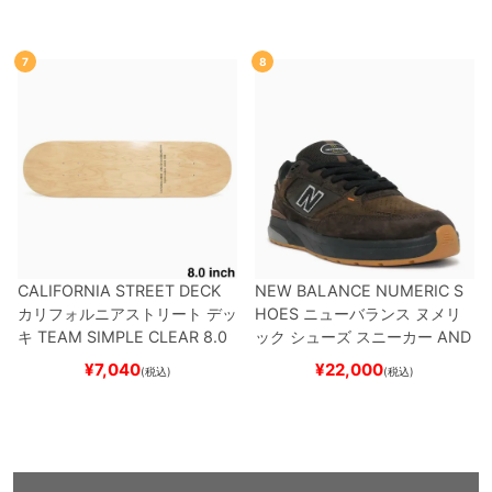
K
スケートボード スケボー
7
8
CALIFORNIA STREET DECK
NEW BALANCE NUMERIC S
カリフォルニアストリート
デッ
HOES
ニューバランス ヌメリ
キ
TEAM
SIMPLE CLEAR 8.0
ック
シューズ スニーカー
AND
ブランク（DSM）
スケートボ
REW REYNOLDS 933
NM933
¥
7,040
¥
22,000
(税込)
(税込)
ード スケボー
BAR
BROWN/BLACK
スケート
ボード スケボー