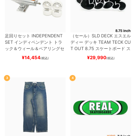
足回りセット
INDEPENDENT
（セール）
SLD DECK
エスエル
SET
インディペンデント
トラ
ディー
デッキ
TEAM
TECK CU
ック＆ウィール＆ベアリングセ
T OUT 8.75
スケートボード ス
ット
（トリック用）
スケートボ
ケボー
¥
14,454
¥
29,990
(税込)
(税込)
ード スケボー
3
4