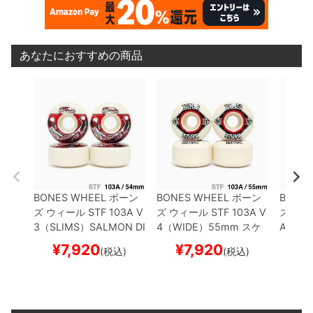
あなたにおすすめの商品
BONES WHEEL
ボーン
BONES WHEEL
ボーン
BONES
ズ
ウィール
STF 103A V
ズ
ウィール
STF 103A V
ズ
ウィ
3（SLIMS）
SALMON DI
4（WIDE）
55mm
スケ
A 97A
NNER
54mm
スケート
ートボード スケボー
6
54m
¥
7,920
¥
7,920
¥
(税込)
(税込)
ボード スケボー
スケボ