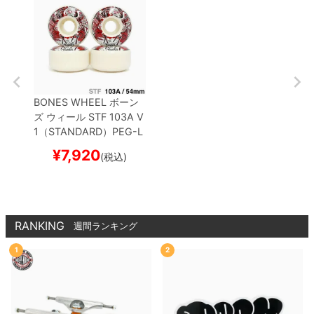
BONES WHEEL
ボーン
ズ
ウィール
STF 103A V
1（STANDARD）
PEG-L
EG-ASUS
54mm
スケー
¥
7,920
(税込)
トボード スケボー
RANKING
週間ランキング
1
2