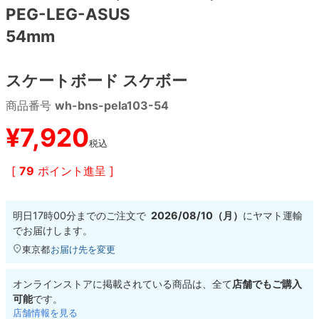
PEG-LEG-ASUS
54mm
8.8inch
8.9inch
75mm
29.5cm
8.9inch
9.0inch以上
110mm
30cm
スケートボード スケボー
商品番号
wh-bns-pela103-54
9.0inch以上
¥
7,920
シェイプデッキ
税込
[
79
ポイント進呈 ]
高性能デッキ
明日
17時00分
までのご注文で
2026/08/10（月）
に
ヤマト運輸
でお届けします。
東京都
お届け先を変更
オンラインストアに掲載されている商品は、全て
店舗でもご購入
可能
です。
店舗情報を見る