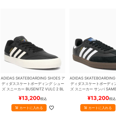
ADIDAS SKATEBOARDING SHOES
ア
ADIDAS SKATEBOARDING
ディダススケートボーディング
シュー
ディダススケートボーディ
ズ スニーカー
BUSENITZ VULC 2
BL
ズ スニーカー サンバ
SAMB
ACK/WHITE/WHITE
HQ4711
スケート
ACK/WHITE/GUM
IE3100
¥
13,200
¥
13,200
税込
税込
ボード スケボー
ード スケボー
カートに入れる
カートに入れる