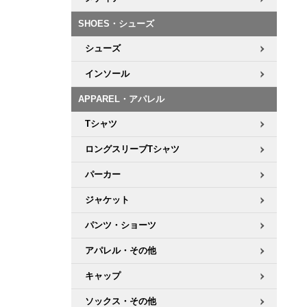
ボーンズ STF（エスティーエフ）
シューレース・その他
INFO
プライバシーポリシー
デッキテープ
パンツ
7.9inch
8.0inch
58mm
25cm
SHOES・シューズ
パウエルペラルタ DF（ドラゴンフォーミュラ）
スケートパーク情報
特定商取引法に基づく表記
ボルト
ショーツ
シューズ
8.0inch
8.1inch
59mm
25.5cm
ソフトウィール（クルーザー）
パーツ・その他
長袖ボタンシャツ
インソール
8.1inch
8.2inch
60mm
26cm
APPAREL・アパレル
足回りセット（トラック・ウィールセット）
7分袖シャツ・ラグラン
Tシャツ
8.2inch
8.3inch
62mm
26.5cm
ヘルメット・パッド
半袖シャツ
ロングスリーブTシャツ
8.3inch
8.4inch
63mm
27cm
パーカー
練習用アイテム（初心者におすすめ）
キャップ
8.4inch
8.5inch
64mm
27.5cm
ジャケット
スケートケース・バッグ
ソックス
パンツ・ショーツ
8.5inch
8.6inch
65mm
28cm
アパレル・その他
メディア（雑誌・DVD・CD）
アンダーウエア
8.6inch
8.7inch
70mm
28.5cm
キャップ
サイズの測り方
ソックス・その他
8.7inch
8.8inch
72mm
29cm