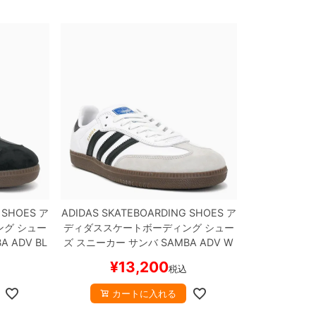
 SHOES
ア
ADIDAS SKATEBOARDING SHOES
ア
ング
シュー
ディダススケートボーディング
シュー
A ADV
BL
ズ スニーカー サンバ
SAMBA ADV
W
スケートボ
HITE/BLACK/GUM
GZ8477
スケート
¥
13,200
税込
ボード スケボー
カートに入れる