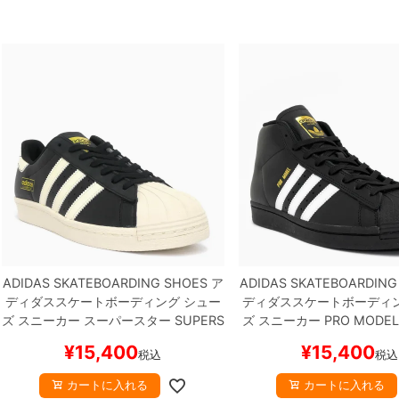
ADIDAS SKATEBOARDING SHOES
ア
ADIDAS SKATEBOARDING
ディダススケートボーディング
シュー
ディダススケートボーディ
ズ スニーカー スーパースター
SUPERS
ズ スニーカー
PRO MODEL
TAR 80 ADV
BLACK/CREAM
KK5003
CK/WHITE/GOLD
IE6593
¥
15,400
¥
15,400
税込
税込
スケートボード スケボー
ード スケボー
カートに入れる
カートに入れる