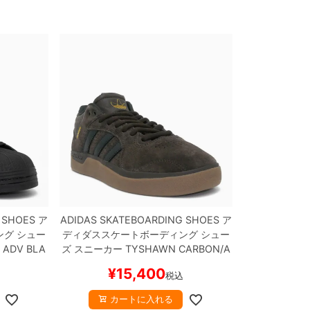
 SHOES
ア
ADIDAS SKATEBOARDING SHOES
ア
ング
シュー
ディダススケートボーディング
シュー
 ADV
BLA
ズ スニーカー
TYSHAWN
CARBON/A
スケートボ
URORA COFFEE
HQ4740
スケートボ
¥
15,400
税込
ード スケボー
カートに入れる