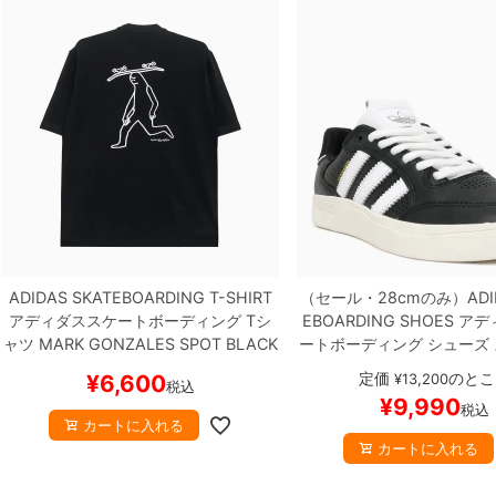
ADIDAS SKATEBOARDING T-SHIRT
（セール・28cmのみ）
ADI
アディダススケートボーディング
Tシ
EBOARDING SHOES
アデ
ャツ
MARK GONZALES SPOT
BLACK
ートボーディング
シューズ
スケートボード スケボー
TYSHAWN LOW
BLACK/W
定価
のとこ
¥
6,600
¥
13,200
税込
TE
JQ1137
スケートボード
¥
9,990
税込
カートに入れる
カートに入れる