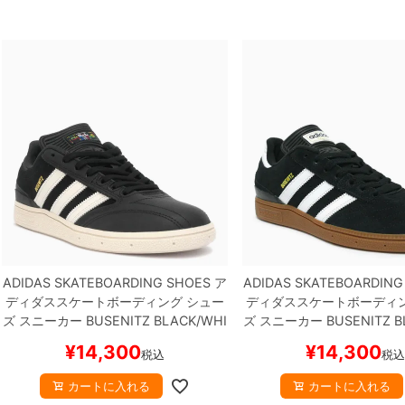
ADIDAS SKATEBOARDING SHOES
ア
ADIDAS SKATEBOARDING
ディダススケートボーディング
シュー
ディダススケートボーディ
ズ スニーカー
BUSENITZ
BLACK/WHI
ズ スニーカー
BUSENITZ
B
TE/WHITE
HQ4708
スケートボード
TE/GOLD
G48060
スケート
¥
14,300
¥
14,300
税込
税込
スケボー
ケボー
カートに入れる
カートに入れる