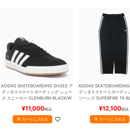
ADIDAS SKATEBOARDING SHOES
ア
ADIDAS SKATEBOARDING
ディダススケートボーディング
シュー
ディダススケートボーディ
ズ スニーカー
GLENBURN
BLACK/W
ジーンズ
SUPERFIRE TK
B
HITE/GUM
HP3514
スケートボード
75
スケートボード ス
¥
11,000
¥
12,100
税込
税込
スケボー
カートに入れる
カートに入れる