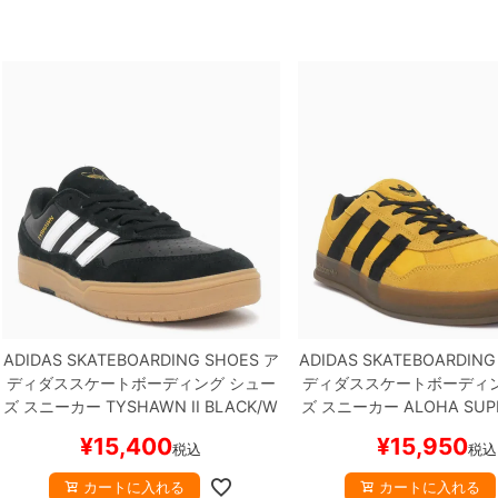
ADIDAS SKATEBOARDING SHOES
ア
ADIDAS SKATEBOARDING
ディダススケートボーディング
シュー
ディダススケートボーディ
ズ スニーカー
TYSHAWN II
BLACK/W
ズ スニーカー
ALOHA SUP
HITE/GUM
HQ4734
スケートボード
W/BLACK/GUM
HQ4718
¥
15,400
¥
15,950
税込
税込
スケボー
ード スケボー
カートに入れる
カートに入れる