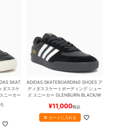
DAS SKAT
ADIDAS SKATEBOARDING SHOES
ア
ィダススケ
ディダススケートボーディング
シュー
 スニーカー
ズ スニーカー
GLENBURN
BLACK/W
HITE/WHI
HITE/CARBON
KJ5045
スケートボー
ろ
¥
11,000
税込
 スケボー
ド スケボー
カートに入れる