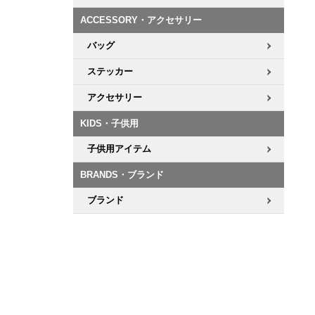
ACCESSORY・アクセサリー
8.8inch
8.9inch
75mm
29.5cm
バッグ
8.9inch
9.0inch以上
110mm
30cm
ステッカー
アクセサリー
9.0inch以上
KIDS・子供用
シェイプデッキ
子供用アイテム
高性能デッキ
BRANDS・ブランド
ブランド