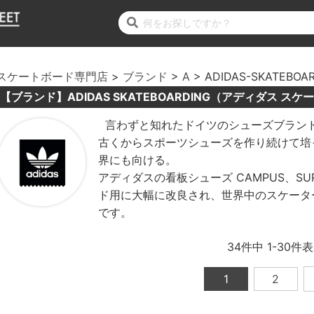
スケートボード専門店
ブランド
A
ADIDAS-SKATEBOA
【ブランド】ADIDAS SKATEBOARDING（アディダス ス
言わずと知れたドイツのシューズブランド 
古くからスポーツシューズを作り続けて培っ
界にも向ける。
アディダスの看板シューズ CAMPUS、SUP
ド用に大幅に改良され、世界中のスケータ
です。
34
件中
1
-
30
件表
1
2