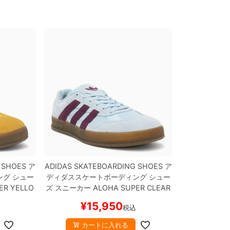
 SHOES
ア
ADIDAS SKATEBOARDING SHOES
ア
ング
シュー
ディダススケートボーディング
シュー
ER
YELLO
ズ スニーカー
ALOHA SUPER
CLEAR
スケートボ
SKY/MAROON
HQ4717
スケートボー
¥
15,950
税込
ド スケボー
カートに入れる