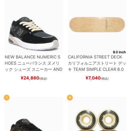
NEW BALANCE NUMERIC S
CALIFORNIA STREET DECK
HOES
ニューバランス ヌメリ
カリフォルニアストリート
デッ
ック
シューズ スニーカー
AND
キ
TEAM
SIMPLE CLEAR 8.0
REW REYNOLDS 933
UN933
ブランク（DSM）
スケートボ
¥
24,860
¥
7,040
(税込)
(税込)
BNT
BLACK/NAVY
スケートボ
ード スケボー
ード スケボー
7
8