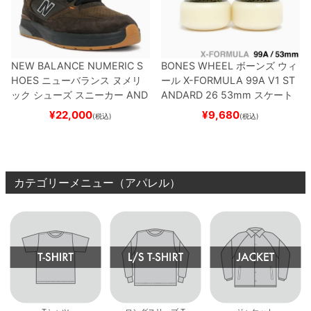
NEW BALANCE NUMERIC S
BONES WHEEL
ボーンズ
ウィ
HOES
ニューバランス ヌメリ
ール
X-FORMULA 99A V1 ST
ック
シューズ スニーカー
AND
ANDARD 26
53mm
スケート
REW REYNOLDS 933
NM933
ボード スケボー
¥
22,000
¥
9,680
(税込)
(税込)
BAR
BROWN/BLACK
スケート
ボード スケボー
カテゴリーメニュー（アパレル）