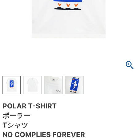
ボーンズ STF（エスティーエフ）
スケートパーク情報
特定商取引法に基づく表記
7.9inch
8.0inch
58mm
25cm
ボルト
ショーツ
パウエルペラルタ DF（ドラゴンフォーミュ
ラ）
8.0inch
8.1inch
59mm
25.5cm
パーツ・その他
長袖ボタンシャツ
ソフトウィール（クルーザー）
8.1inch
8.2inch
60mm
26cm
足回りセット（トラック・ウィールセット）
7分袖シャツ・ラグラン
8.2inch
8.3inch
62mm
26.5cm
ヘルメット・パッド
半袖シャツ
8.3inch
8.4inch
63mm
27cm
練習用アイテム（初心者におすすめ）
キャップ
8.4inch
8.5inch
64mm
27.5cm
スケートケース・バッグ
ソックス
POLAR T-SHIRT
8.5inch
8.6inch
65mm
28cm
メディア（雑誌・DVD・CD）
アンダーウエア
ポーラー
8.6inch
8.7inch
70mm
28.5cm
Tシャツ
サイズの測り方
NO COMPLIES FOREVER
8.7inch
8.8inch
72mm
29cm