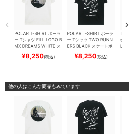
POLAR T-SHIRT
ポーラ
POLAR T-SHIRT
ポーラ
THEOR
ー
Tシャツ
FILL LOGO B
ー
Tシャツ
TWO RUNN
オリー
MX DREAMS
WHITE
ス
ERS
BLACK
スケートボ
UTIN
W
ケートボード スケボー
ード スケボー
スケー
¥
8,250
¥
8,250
¥
(税込)
(税込)
他の人はこんな商品もみています