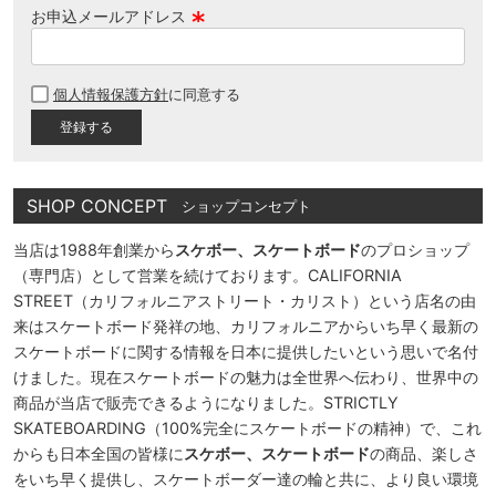
お申込メールアドレス
(
必
個人情報保護方針
に同意する
須
)
SHOP CONCEPT
ショップコンセプト
当店は1988年創業から
スケボー、スケートボード
のプロショップ
（専門店）として営業を続けております。CALIFORNIA
STREET（カリフォルニアストリート・カリスト）という店名の由
来はスケートボード発祥の地、カリフォルニアからいち早く最新の
スケートボードに関する情報を日本に提供したいという思いで名付
けました。現在スケートボードの魅力は全世界へ伝わり、世界中の
商品が当店で販売できるようになりました。STRICTLY
SKATEBOARDING（100%完全にスケートボードの精神）で、これ
からも日本全国の皆様に
スケボー、スケートボード
の商品、楽しさ
をいち早く提供し、スケートボーダー達の輪と共に、より良い環境