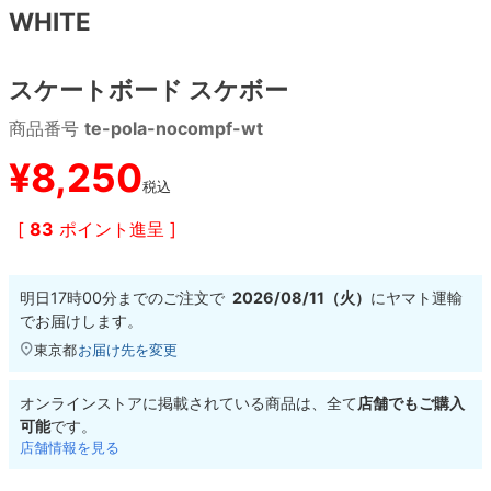
WHITE
8.8inch
8.9inch
75mm
29.5cm
スケートボード スケボー
8.9inch
9.0inch以上
110mm
30cm
商品番号
te-pola-nocompf-wt
9.0inch以上
¥
8,250
税込
シェイプデッキ
[
83
ポイント進呈 ]
高性能デッキ
明日
17時00分
までのご注文で
2026/08/11（火）
に
ヤマト運輸
でお届けします。
東京都
お届け先を変更
オンラインストアに掲載されている商品は、全て
店舗でもご購入
可能
です。
店舗情報を見る