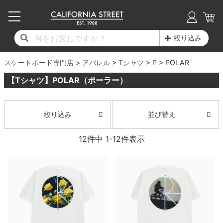
子供用デッキ
7.0inch以下
50mm
20cm
17時までのご注文は当日発送！
17時までのご注文は当日発送！
17時までのご注文は当日発送！
17時までのご注文は当日発送！
17時までのご注文は当日発送！
17時までのご注文は当日発送！
17時までのご注文は当日発送！
17時までのご注文は当日発送！
17時までのご注文は当日発送！
絞り込み
11,000円以上で送料無料！
11,000円以上で送料無料！
11,000円以上で送料無料！
11,000円以上で送料無料！
11,000円以上で送料無料！
11,000円以上で送料無料！
11,000円以上で送料無料！
11,000円以上で送料無料！
11,000円以上で送料無料！
スケートボード専門店
7.0inch以下
7.2inch
51mm
21cm
毎月1日はポイント5倍！10日と20日は3倍！
毎月1日はポイント5倍！10日と20日は3倍！
毎月1日はポイント5倍！10日と20日は3倍！
毎月1日はポイント5倍！10日と20日は3倍！
毎月1日はポイント5倍！10日と20日は3倍！
毎月1日はポイント5倍！10日と20日は3倍！
毎月1日はポイント5倍！10日と20日は3倍！
毎月1日はポイント5倍！10日と20日は3倍！
毎月1日はポイント5倍！10日と20日は3倍！
アパレル
Tシャツ
P
POLAR
【Tシャツ】POLAR（ポーラー）
デッキ新着一覧
トラック新着一覧
ウィール新着一覧
シューズ新着一覧
最新ブログ一覧
初心者の方へ
店舗情報
コンプリートセット（完成品）
Tシャツ
7.2inch
7.3inch
52mm
22cm
デッキブランド一覧（全てのデッキ）
トラックブランド一覧（全てのトラック）
ウィールブランド一覧（全てのウィール）
シューズブランド一覧
カテゴリー
商品情報
ショップライダー紹介
7.3inch
7.5inch
53mm
22.5cm
デッキ
ロングスリーブTシャツ
並び替え
絞り込み
サイズからデッキを選ぶ
適合デッキサイズから選ぶ
ウィールをサイズから選ぶ
シューズをサイズから選ぶ
徹底解析
スタッフ紹介
12
件中
1
-
12
件表示
7.5inch
7.6inch
54mm
23cm
トラック
ジャケット
スピットファイヤー F4（フォーミュラフォ
サンダル
スタッフおすすめアイテム
カリフォルニアストリートの歴史
7.6inch
7.7inch
55mm
23.5cm
ウィール
パーカー
ー）
インソール
ブランド紹介
求人情報
7.7inch
7.8inch
56mm
24cm
ベアリング
トレーナー・セーター
ボーンズ XF（エックスフォーミュラ）
シューレース・その他
INFO
プライバシーポリシー
7.8inch
7.9inch
57mm
24.5cm
デッキテープ
パンツ