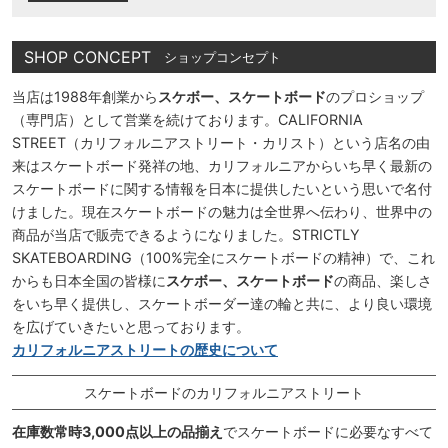
SHOP CONCEPT
ショップコンセプト
当店は1988年創業から
スケボー、スケートボード
のプロショップ
（専門店）として営業を続けております。CALIFORNIA
STREET（カリフォルニアストリート・カリスト）という店名の由
来はスケートボード発祥の地、カリフォルニアからいち早く最新の
スケートボードに関する情報を日本に提供したいという思いで名付
けました。現在スケートボードの魅力は全世界へ伝わり、世界中の
商品が当店で販売できるようになりました。STRICTLY
SKATEBOARDING（100%完全にスケートボードの精神）で、これ
からも日本全国の皆様に
スケボー、スケートボード
の商品、楽しさ
をいち早く提供し、スケートボーダー達の輪と共に、より良い環境
を広げていきたいと思っております。
カリフォルニアストリートの歴史について
スケートボードのカリフォルニアストリート
在庫数常時3,000点以上の品揃え
でスケートボードに必要なすべて