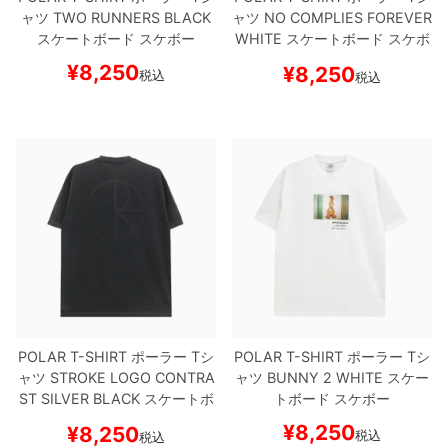
ャツ
TWO RUNNERS
BLACK
ャツ
NO COMPLIES FOREVER
スケートボード スケボー
WHITE
スケートボード スケボ
8.8inch
8.9inch
75mm
29.5cm
ー
¥
8,250
¥
8,250
税込
税込
8.9inch
9.0inch以上
110mm
30cm
9.0inch以上
シェイプデッキ
高性能デッキ
POLAR T-SHIRT
ポーラー
Tシ
POLAR T-SHIRT
ポーラー
Tシ
ャツ
STROKE LOGO CONTRA
ャツ
BUNNY 2
WHITE
スケー
ST
SILVER BLACK
スケートボ
トボード スケボー
ード スケボー
¥
8,250
¥
8,250
税込
税込