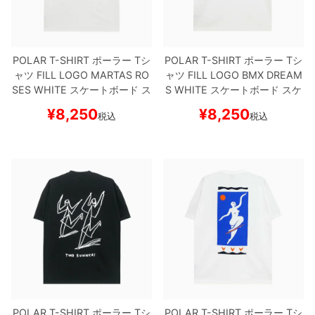
ボーンズ STF（エスティーエフ）
スケートパーク情報
特定商取引法に基づく表記
7.9inch
8.0inch
58mm
25cm
ボルト
ショーツ
パウエルペラルタ DF（ドラゴンフォーミュ
ラ）
POLAR T-SHIRT
ポーラー
Tシ
POLAR T-SHIRT
ポーラー
Tシ
8.0inch
8.1inch
59mm
25.5cm
パーツ・その他
長袖ボタンシャツ
ャツ
FILL LOGO MARTAS RO
ャツ
FILL LOGO BMX DREAM
SES
WHITE
スケートボード ス
S
WHITE
スケートボード スケ
ソフトウィール（クルーザー）
8.1inch
8.2inch
60mm
26cm
足回りセット（トラック・ウィールセット）
7分袖シャツ・ラグラン
ケボー
ボー
¥
8,250
¥
8,250
税込
税込
8.2inch
8.3inch
62mm
26.5cm
ヘルメット・パッド
半袖シャツ
8.3inch
8.4inch
63mm
27cm
練習用アイテム（初心者におすすめ）
キャップ
8.4inch
8.5inch
64mm
27.5cm
スケートケース・バッグ
ソックス
8.5inch
8.6inch
65mm
28cm
メディア（雑誌・DVD・CD）
アンダーウエア
8.6inch
8.7inch
70mm
28.5cm
サイズの測り方
8.7inch
8.8inch
72mm
29cm
POLAR T-SHIRT
ポーラー
Tシ
POLAR T-SHIRT
ポーラー
Tシ