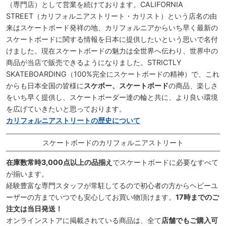
（専門店）として営業を続けております。CALIFORNIA
STREET（カリフォルニアストリート・カリスト）という店名の由
来はスケートボード発祥の地、カリフォルニアからいち早く最新の
スケートボードに関する情報を日本に提供したいという思いで名付
けました。現在スケートボードの魅力は全世界へ伝わり、世界中の
商品が当店で販売できるようになりました。STRICTLY
SKATEBOARDING（100%完全にスケートボードの精神）で、これ
からも日本全国の皆様に
スケボー、スケートボード
の商品、楽しさ
をいち早く提供し、スケートボーダー達の輪と共に、より良い環境
を広げていきたいと思っております。
カリフォルニアストリートの歴史について
スケートボードのカリフォルニアストリート
在庫数常時3,000点以上の品揃え
でスケートボードに必要なすべて
が揃います。
経験豊富な専門スタッフが常駐してるので初心者の方からヘビーユ
ーザーの方までいつでも安心してお買い物頂けます。
17時までのご
注文は当日発送！
オンラインストアに掲載されている商品は、全て
店舗でもご購入可