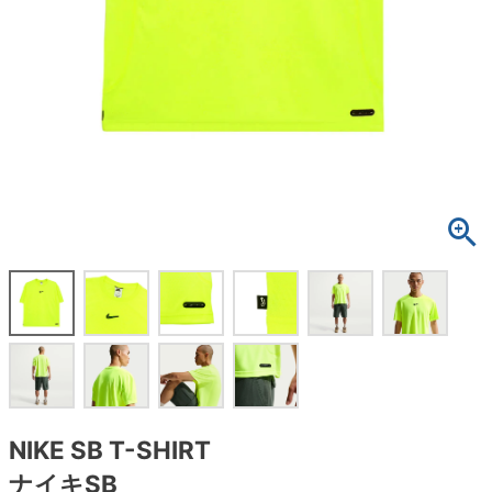
ボーンズ STF（エスティーエフ）
スケートパーク情報
特定商取引法に基づく表記
7.9inch
8.0inch
58mm
25cm
ボルト
ショーツ
パウエルペラルタ DF（ドラゴンフォーミュ
ラ）
8.0inch
8.1inch
59mm
25.5cm
パーツ・その他
長袖ボタンシャツ
ソフトウィール（クルーザー）
8.1inch
8.2inch
60mm
26cm
足回りセット（トラック・ウィールセット）
7分袖シャツ・ラグラン
8.2inch
8.3inch
62mm
26.5cm
ヘルメット・パッド
半袖シャツ
8.3inch
8.4inch
63mm
27cm
練習用アイテム（初心者におすすめ）
キャップ
8.4inch
8.5inch
64mm
27.5cm
スケートケース・バッグ
ソックス
8.5inch
8.6inch
65mm
28cm
メディア（雑誌・DVD・CD）
アンダーウエア
8.6inch
8.7inch
70mm
28.5cm
サイズの測り方
NIKE SB T-SHIRT
ナイキSB
8.7inch
8.8inch
72mm
29cm