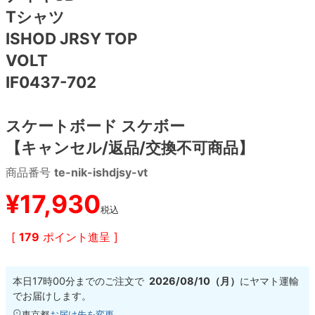
Tシャツ
8.8inch
8.9inch
75mm
29.5cm
ISHOD JRSY TOP
VOLT
8.9inch
9.0inch以上
110mm
30cm
IF0437-702
9.0inch以上
スケートボード スケボー
シェイプデッキ
【キャンセル/返品/交換不可商品】
商品番号
te-nik-ishdjsy-vt
高性能デッキ
¥
17,930
税込
[
179
ポイント進呈 ]
本日
17時00分
までのご注文で
2026/08/10（月）
に
ヤマト運輸
でお届けします。
東京都
お届け先を変更