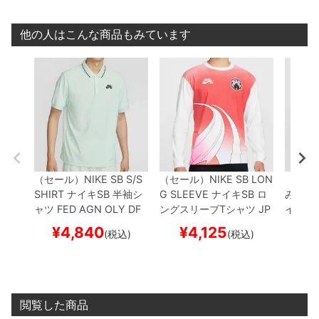
商品】
品】
他の人はこんな商品もみています
（セール）
NIKE SB S/S
（セール）
NIKE SB LON
（セー
SHIRT
ナイキSB
半袖シ
G SLEEVE
ナイキSB
ロ
み）
NI
ャツ
FED AGN OLY DF
ングスリーブTシャツ
JP
イキSB
ADV PLO
ライトグリー
N OLY RTL LS TEE
白
H
LY FL
¥
4,840
¥
4,125
¥
(税込)
(税込)
ン
FZ7006-394
スケー
F4380-100
スケートボ
4101-1
トボード スケボー
【キ
ード スケボー
【キャン
ド ス
ャンセル/返品/交換不可
セル/返品/交換不可商
ル/返
商品】
品】
閲覧した商品