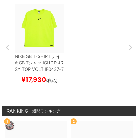
NIKE SB T-SHIRT
ナイ
キSB
Tシャツ
ISHOD JR
SY TOP
VOLT
IF0437-7
02
スケートボード スケ
¥
17,930
(税込)
ボー
【キャンセル/返品/
交換不可商品】
RANKING
週間ランキング
1
2