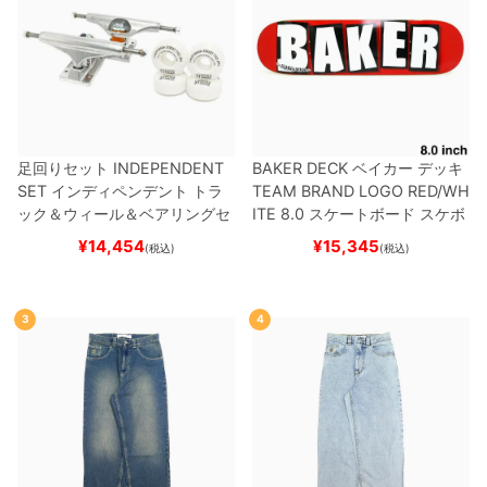
足回りセット
INDEPENDENT
BAKER DECK
ベイカー
デッキ
SET
インディペンデント
トラ
TEAM
BRAND LOGO RED/WH
ック＆ウィール＆ベアリングセ
ITE 8.0
スケートボード スケボ
ット
（トリック用）
スケートボ
ー
¥
14,454
¥
15,345
(税込)
(税込)
ード スケボー
3
4