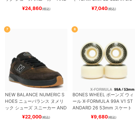
REW REYNOLDS 933
UN933
ブランク（DSM）
スケートボ
¥
24,860
¥
7,040
(税込)
(税込)
BNT
BLACK/NAVY
スケートボ
ード スケボー
ード スケボー
7
8
NEW BALANCE NUMERIC S
BONES WHEEL
ボーンズ
ウィ
HOES
ニューバランス ヌメリ
ール
X-FORMULA 99A V1 ST
ック
シューズ スニーカー
AND
ANDARD 26
53mm
スケート
REW REYNOLDS 933
NM933
ボード スケボー
¥
22,000
¥
9,680
(税込)
(税込)
BAR
BROWN/BLACK
スケート
ボード スケボー