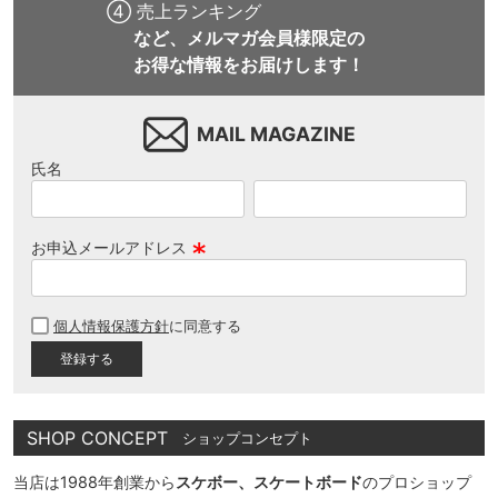
④ 売上ランキング
など、メルマガ会員様限定の
お得な情報をお届けします！
MAIL MAGAZINE
氏名
お申込メールアドレス
(
必
個人情報保護方針
に同意する
須
)
SHOP CONCEPT
ショップコンセプト
当店は1988年創業から
スケボー、スケートボード
のプロショップ