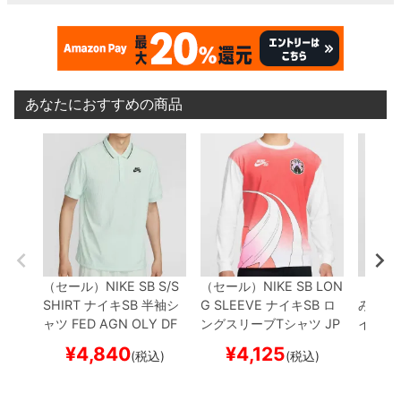
あなたにおすすめの商品
（セール）
NIKE SB S/S
（セール）
NIKE SB LON
（セー
SHIRT
ナイキSB
半袖シ
G SLEEVE
ナイキSB
ロ
み）
NI
ャツ
FED AGN OLY DF
ングスリーブTシャツ
JP
イキSB
ADV PLO
ライトグリー
N OLY RTL LS TEE
白
H
LY FL
¥
4,840
¥
4,125
¥
(税込)
(税込)
ン
FZ7006-394
スケー
F4380-100
スケートボ
4101-1
トボード スケボー
【キ
ード スケボー
【キャン
ド ス
ャンセル/返品/交換不可
セル/返品/交換不可商
ル/返