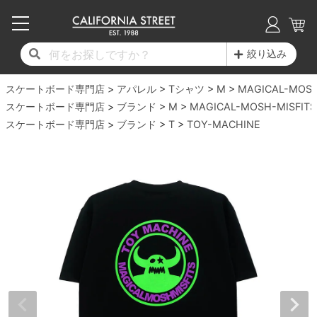
子供用デッキ
7.0inch以下
50mm
20cm
17時までのご注文は当日発送！
17時までのご注文は当日発送！
17時までのご注文は当日発送！
17時までのご注文は当日発送！
17時までのご注文は当日発送！
17時までのご注文は当日発送！
17時までのご注文は当日発送！
17時までのご注文は当日発送！
17時までのご注文は当日発送！
絞り込み
11,000円以上で送料無料！
11,000円以上で送料無料！
11,000円以上で送料無料！
11,000円以上で送料無料！
11,000円以上で送料無料！
11,000円以上で送料無料！
11,000円以上で送料無料！
11,000円以上で送料無料！
11,000円以上で送料無料！
スケートボード専門店
7.0inch以下
7.2inch
51mm
21cm
毎月1日はポイント5倍！10日と20日は3倍！
毎月1日はポイント5倍！10日と20日は3倍！
毎月1日はポイント5倍！10日と20日は3倍！
毎月1日はポイント5倍！10日と20日は3倍！
毎月1日はポイント5倍！10日と20日は3倍！
毎月1日はポイント5倍！10日と20日は3倍！
毎月1日はポイント5倍！10日と20日は3倍！
毎月1日はポイント5倍！10日と20日は3倍！
毎月1日はポイント5倍！10日と20日は3倍！
アパレル
Tシャツ
M
MAGICAL-MOSH
スケートボード専門店
ブランド
M
MAGICAL-MOSH-MISFITS
デッキ新着一覧
トラック新着一覧
ウィール新着一覧
シューズ新着一覧
最新ブログ一覧
初心者の方へ
店舗情報
スケートボード専門店
コンプリートセット（完成品）
Tシャツ
ブランド
T
TOY-MACHINE
7.2inch
7.3inch
52mm
22cm
デッキブランド一覧（全てのデッキ）
トラックブランド一覧（全てのトラック）
ウィールブランド一覧（全てのウィール）
シューズブランド一覧
カテゴリー
商品情報
ショップライダー紹介
7.3inch
7.5inch
53mm
22.5cm
デッキ
ロングスリーブTシャツ
サイズからデッキを選ぶ
適合デッキサイズから選ぶ
ウィールをサイズから選ぶ
シューズをサイズから選ぶ
徹底解析
スタッフ紹介
7.5inch
7.6inch
54mm
23cm
トラック
ジャケット
スピットファイヤー F4（フォーミュラフォ
サンダル
スタッフおすすめアイテム
カリフォルニアストリートの歴史
7.6inch
7.7inch
55mm
23.5cm
ウィール
パーカー
ー）
インソール
ブランド紹介
求人情報
7.7inch
7.8inch
56mm
24cm
ベアリング
トレーナー・セーター
ボーンズ XF（エックスフォーミュラ）
シューレース・その他
INFO
プライバシーポリシー
7.8inch
7.9inch
57mm
24.5cm
デッキテープ
パンツ