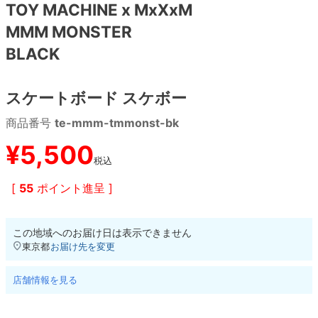
TOY MACHINE x MxXxM
MMM MONSTER
8.8inch
8.9inch
75mm
29.5cm
BLACK
8.9inch
9.0inch以上
110mm
30cm
スケートボード スケボー
9.0inch以上
商品番号
te-mmm-tmmonst-bk
シェイプデッキ
¥
5,500
税込
高性能デッキ
[
55
ポイント進呈 ]
この地域へのお届け日は表示できません
東京都
お届け先を変更
店舗情報を見る