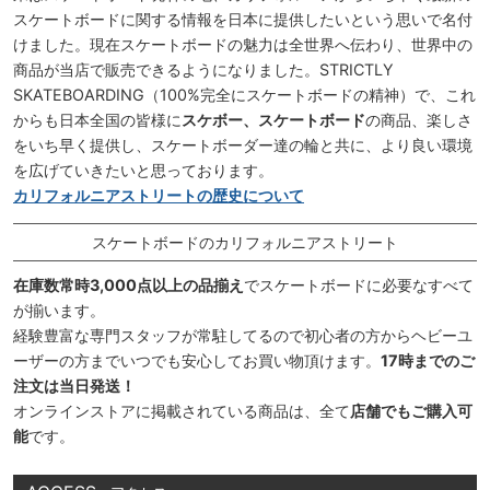
スケートボードに関する情報を日本に提供したいという思いで名付
けました。現在スケートボードの魅力は全世界へ伝わり、世界中の
商品が当店で販売できるようになりました。STRICTLY
SKATEBOARDING（100%完全にスケートボードの精神）で、これ
からも日本全国の皆様に
スケボー、スケートボード
の商品、楽しさ
をいち早く提供し、スケートボーダー達の輪と共に、より良い環境
を広げていきたいと思っております。
カリフォルニアストリートの歴史について
スケートボードのカリフォルニアストリート
在庫数常時3,000点以上の品揃え
でスケートボードに必要なすべて
が揃います。
経験豊富な専門スタッフが常駐してるので初心者の方からヘビーユ
ーザーの方までいつでも安心してお買い物頂けます。
17時までのご
注文は当日発送！
オンラインストアに掲載されている商品は、全て
店舗でもご購入可
能
です。