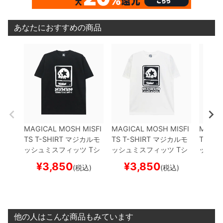
あなたにおすすめの商品
MAGICAL MOSH MISFI
MAGICAL MOSH MISFI
MAGIC
TS T-SHIRT
マジカルモ
TS T-SHIRT
マジカルモ
TS T-S
ッシュミスフィッツ
Tシ
ッシュミスフィッツ
Tシ
ッシュ
ャツ
MxMxM
BLACK
ス
ャツ
MxMxM
WHITE
ス
ャツ
M
¥
3,850
¥
3,850
¥
(税込)
(税込)
ケートボード スケボー
ケートボード スケボー
BLACK
スケボ
他の人はこんな商品もみています