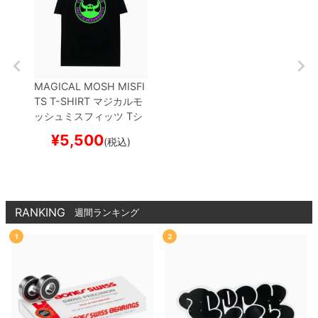
MAGICAL MOSH MISFI
TS T-SHIRT
マジカルモ
ッシュミスフィッツ
Tシ
ャツ
TOY MACHINE x
¥
5,500
(税込)
MxXxM
MMM MONSTE
R
BLACK
スケートボー
ド スケボー
RANKING
週間ランキング
1
2