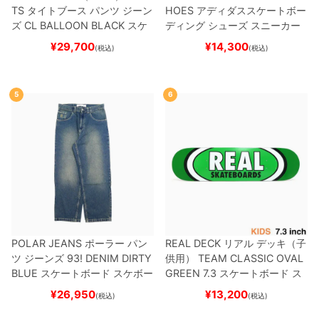
TS
タイトブース
パンツ ジーン
HOES
アディダススケートボー
ズ
CL BALLOON
BLACK
スケ
ディング
シューズ スニーカー
ートボード スケボー
スーパースター
SUPERSTAR A
¥
29,700
¥
14,300
(税込)
(税込)
DV
BLACK/WHITE/WHITE
G
W6931
スケートボード スケボ
ー
5
6
POLAR JEANS
ポーラー
パン
REAL DECK
リアル
デッキ（子
ツ ジーンズ
93! DENIM
DIRTY
供用）
TEAM
CLASSIC OVAL
BLUE
スケートボード スケボー
GREEN 7.3
スケートボード ス
ケボー
¥
26,950
¥
13,200
(税込)
(税込)