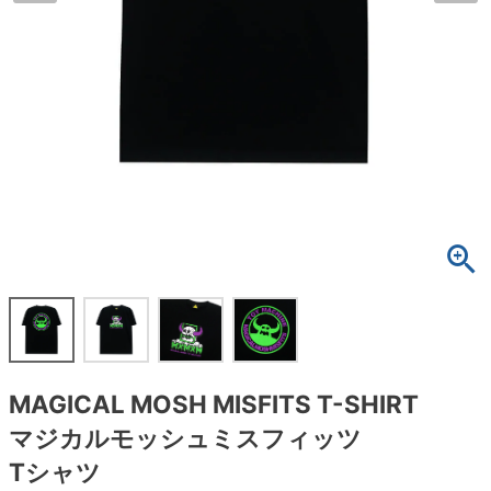
ボーンズ STF（エスティーエフ）
スケートパーク情報
特定商取引法に基づく表記
7.9inch
8.0inch
58mm
25cm
ボルト
ショーツ
パウエルペラルタ DF（ドラゴンフォーミュ
ラ）
8.0inch
8.1inch
59mm
25.5cm
パーツ・その他
長袖ボタンシャツ
ソフトウィール（クルーザー）
8.1inch
8.2inch
60mm
26cm
足回りセット（トラック・ウィールセット）
7分袖シャツ・ラグラン
8.2inch
8.3inch
62mm
26.5cm
ヘルメット・パッド
半袖シャツ
8.3inch
8.4inch
63mm
27cm
練習用アイテム（初心者におすすめ）
キャップ
8.4inch
8.5inch
64mm
27.5cm
スケートケース・バッグ
ソックス
8.5inch
8.6inch
65mm
28cm
メディア（雑誌・DVD・CD）
アンダーウエア
MAGICAL MOSH MISFITS T-SHIRT
8.6inch
8.7inch
70mm
28.5cm
マジカルモッシュミスフィッツ
サイズの測り方
Tシャツ
8.7inch
8.8inch
72mm
29cm