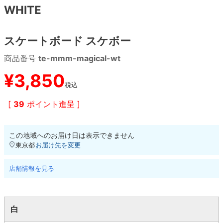
WHITE
8.8inch
8.9inch
75mm
29.5cm
スケートボード スケボー
8.9inch
9.0inch以上
110mm
30cm
商品番号
te-mmm-magical-wt
9.0inch以上
¥
3,850
税込
シェイプデッキ
[
39
ポイント進呈 ]
高性能デッキ
この地域へのお届け日は表示できません
東京都
お届け先を変更
店舗情報を見る
白