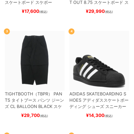
スケートボード スケボー
T OUT 8.75
スケートボード ス
ケボー
¥
17,600
¥
29,990
(税込)
(税込)
3
4
TIGHTBOOTH（TBPR） PAN
ADIDAS SKATEBOARDING S
TS
タイトブース
パンツ ジーン
HOES
アディダススケートボー
ズ
CL BALLOON
BLACK
スケ
ディング
シューズ スニーカー
ートボード スケボー
スーパースター
SUPERSTAR A
¥
29,700
¥
14,300
(税込)
(税込)
DV
BLACK/WHITE/WHITE
G
W6931
スケートボード スケボ
ー