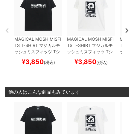
MAGICAL MOSH MISFI
MAGICAL MOSH MISFI
MAGIC
TS T-SHIRT
マジカルモ
TS T-SHIRT
マジカルモ
TS T-S
ッシュミスフィッツ
Tシ
ッシュミスフィッツ
Tシ
ッシュ
ャツ
MAGICAL MOSH
ャツ
MxMxM
WHITE
ス
ャツ
M
¥
3,850
¥
3,850
¥
(税込)
(税込)
MISFITS
BLACK
スケー
ケートボード スケボー
ケート
トボード スケボー
他の人はこんな商品もみています