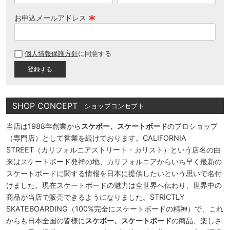
お申込メールアドレス
(
必
個人情報保護方針
に同意する
須
)
SHOP CONCEPT
ショップコンセプト
当店は1988年創業から
スケボー、スケートボード
のプロショップ
（専門店）として営業を続けております。CALIFORNIA
STREET（カリフォルニアストリート・カリスト）という店名の由
来はスケートボード発祥の地、カリフォルニアからいち早く最新の
スケートボードに関する情報を日本に提供したいという思いで名付
けました。現在スケートボードの魅力は全世界へ伝わり、世界中の
商品が当店で販売できるようになりました。STRICTLY
SKATEBOARDING（100%完全にスケートボードの精神）で、これ
からも日本全国の皆様に
スケボー、スケートボード
の商品、楽しさ