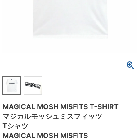
ボーンズ STF（エスティーエフ）
スケートパーク情報
特定商取引法に基づく表記
7.9inch
8.0inch
58mm
25cm
ボルト
ショーツ
パウエルペラルタ DF（ドラゴンフォーミュ
ラ）
8.0inch
8.1inch
59mm
25.5cm
パーツ・その他
長袖ボタンシャツ
ソフトウィール（クルーザー）
8.1inch
8.2inch
60mm
26cm
足回りセット（トラック・ウィールセット）
7分袖シャツ・ラグラン
8.2inch
8.3inch
62mm
26.5cm
ヘルメット・パッド
半袖シャツ
8.3inch
8.4inch
63mm
27cm
練習用アイテム（初心者におすすめ）
キャップ
8.4inch
8.5inch
64mm
27.5cm
スケートケース・バッグ
ソックス
MAGICAL MOSH MISFITS T-SHIRT
8.5inch
8.6inch
65mm
28cm
メディア（雑誌・DVD・CD）
アンダーウエア
マジカルモッシュミスフィッツ
8.6inch
8.7inch
70mm
28.5cm
Tシャツ
サイズの測り方
MAGICAL MOSH MISFITS
8.7inch
8.8inch
72mm
29cm