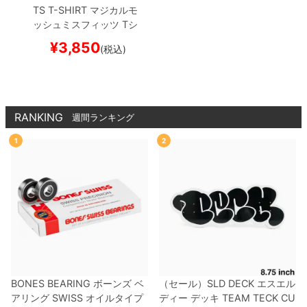
TS T-SHIRT
マジカルモ
ッシュミスフィッツ
Tシ
ャツ
MAGICAL MOSH
¥
3,850
(税込)
MISFITS
WHITE
スケー
トボード スケボー
RANKING
週間ランキング
1
2
BONES BEARING
ボーンズ
ベ
（セール）
SLD DECK
エスエル
アリング
SWISS
オイルタイプ
ディー
デッキ
TEAM
TECK CU