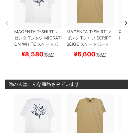
MAGENTA T-SHIRT
マ
MAGENTA T-SHIRT
マ
QUART
ゼンタ
Tシャツ
MIGRATI
ゼンタ
Tシャツ
SCRIPT
HIRT
ク
ON
WHITE
スケートボ
BEIGE
スケートボード
ックス
ード スケボー
スケボー
R
BLA
¥
8,580
¥
6,600
¥
(税込)
(税込)
ド ス
他の人はこんな商品もみています