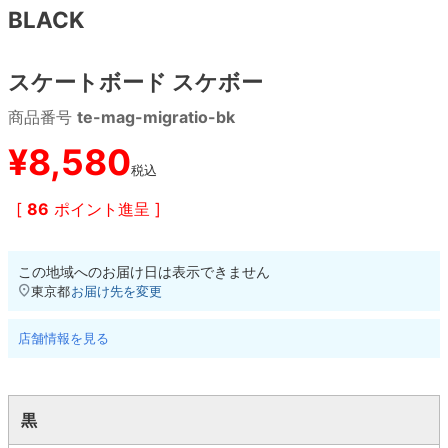
BLACK
8.8inch
8.9inch
75mm
29.5cm
スケートボード スケボー
8.9inch
9.0inch以上
110mm
30cm
商品番号
te-mag-migratio-bk
9.0inch以上
¥
8,580
税込
シェイプデッキ
[
86
ポイント進呈 ]
高性能デッキ
この地域へのお届け日は表示できません
東京都
お届け先を変更
店舗情報を見る
黒