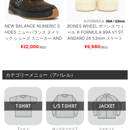
NEW BALANCE NUMERIC S
BONES WHEEL
ボーンズ
ウィ
HOES
ニューバランス ヌメリ
ール
X-FORMULA 99A V1 ST
ック
シューズ スニーカー
AND
ANDARD 26
53mm
スケート
REW REYNOLDS 933
NM933
ボード スケボー
¥
22,000
¥
9,680
(税込)
(税込)
BAR
BROWN/BLACK
スケート
ボード スケボー
カテゴリーメニュー（アパレル）
Tシャツ
ロングスリーブ T
ジャケット