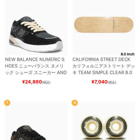
NEW BALANCE NUMERIC S
CALIFORNIA STREET DECK
HOES
ニューバランス ヌメリ
カリフォルニアストリート
デッ
ック
シューズ スニーカー
AND
キ
TEAM
SIMPLE CLEAR 8.0
REW REYNOLDS 933
UN933
ブランク（DSM）
スケートボ
¥
24,860
¥
7,040
(税込)
(税込)
BNT
BLACK/NAVY
スケートボ
ード スケボー
ード スケボー
7
8