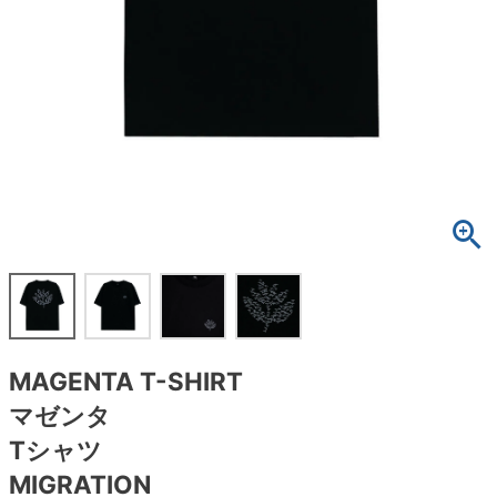
ボーンズ STF（エスティーエフ）
スケートパーク情報
特定商取引法に基づく表記
7.9inch
8.0inch
58mm
25cm
ボルト
ショーツ
パウエルペラルタ DF（ドラゴンフォーミュ
ラ）
8.0inch
8.1inch
59mm
25.5cm
パーツ・その他
長袖ボタンシャツ
ソフトウィール（クルーザー）
8.1inch
8.2inch
60mm
26cm
足回りセット（トラック・ウィールセット）
7分袖シャツ・ラグラン
8.2inch
8.3inch
62mm
26.5cm
ヘルメット・パッド
半袖シャツ
8.3inch
8.4inch
63mm
27cm
練習用アイテム（初心者におすすめ）
キャップ
8.4inch
8.5inch
64mm
27.5cm
スケートケース・バッグ
ソックス
MAGENTA T-SHIRT
8.5inch
8.6inch
65mm
28cm
メディア（雑誌・DVD・CD）
アンダーウエア
マゼンタ
8.6inch
8.7inch
70mm
28.5cm
Tシャツ
サイズの測り方
MIGRATION
8.7inch
8.8inch
72mm
29cm