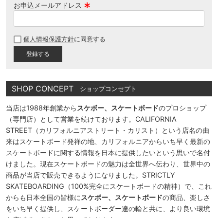
お申込メールアドレス
(
必
個人情報保護方針
に同意する
須
)
SHOP CONCEPT
ショップコンセプト
当店は1988年創業から
スケボー、スケートボード
のプロショップ
（専門店）として営業を続けております。CALIFORNIA
STREET（カリフォルニアストリート・カリスト）という店名の由
来はスケートボード発祥の地、カリフォルニアからいち早く最新の
スケートボードに関する情報を日本に提供したいという思いで名付
けました。現在スケートボードの魅力は全世界へ伝わり、世界中の
商品が当店で販売できるようになりました。STRICTLY
SKATEBOARDING（100%完全にスケートボードの精神）で、これ
からも日本全国の皆様に
スケボー、スケートボード
の商品、楽しさ
をいち早く提供し、スケートボーダー達の輪と共に、より良い環境