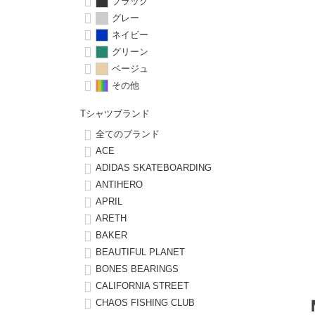
ボーンズ STF（エスティーエフ）
シューレース・その他
INFO
プライバシーポリシー
ブラック
デッキテープ
パンツ
グレー
7.9inch
8.0inch
58mm
25cm
パウエルペラルタ DF（ドラゴンフォーミュラ）
スケートパーク情報
特定商取引法に基づく表記
ネイビー
ボルト
ショーツ
グリーン
8.0inch
8.1inch
59mm
25.5cm
ベージュ
ソフトウィール（クルーザー）
パーツ・その他
長袖ボタンシャツ
その他
8.1inch
8.2inch
60mm
26cm
足回りセット（トラック・ウィールセット）
7分袖シャツ・ラグラン
Tシャツブランド
8.2inch
8.3inch
62mm
26.5cm
全てのブランド
ヘルメット・パッド
半袖シャツ
ACE
8.3inch
8.4inch
63mm
27cm
ADIDAS SKATEBOARDING
練習用アイテム（初心者におすすめ）
キャップ
ANTIHERO
APRIL
8.4inch
8.5inch
64mm
27.5cm
ARETH
スケートケース・バッグ
ソックス
BAKER
8.5inch
8.6inch
65mm
28cm
BEAUTIFUL PLANET
メディア（雑誌・DVD・CD）
アンダーウエア
BONES BEARINGS
8.6inch
8.7inch
70mm
28.5cm
CALIFORNIA STREET
サイズの測り方
CHAOS FISHING CLUB
8.7inch
8.8inch
72mm
29cm