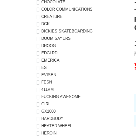
CHOCOLATE
COLOR COMMUNICATIONS
8.8inch
8.9inch
75mm
29.5cm
CREATURE
DGK
8.9inch
9.0inch以上
110mm
30cm
DICKIES SKATEBOARDING
DOOM SAYERS
9.0inch以上
DROOG
EDGLRD
シェイプデッキ
EMERICA
ES
EVISEN
高性能デッキ
FESN
411VM
FUCKING AWESOME
GIRL
GX1000
HARDBODY
HEATED WHEEL
HEROIN