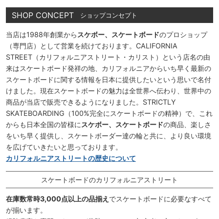
SHOP CONCEPT
ショップコンセプト
当店は1988年創業から
スケボー、スケートボード
のプロショップ
（専門店）として営業を続けております。CALIFORNIA
STREET（カリフォルニアストリート・カリスト）という店名の由
来はスケートボード発祥の地、カリフォルニアからいち早く最新の
スケートボードに関する情報を日本に提供したいという思いで名付
けました。現在スケートボードの魅力は全世界へ伝わり、世界中の
商品が当店で販売できるようになりました。STRICTLY
SKATEBOARDING（100%完全にスケートボードの精神）で、これ
からも日本全国の皆様に
スケボー、スケートボード
の商品、楽しさ
をいち早く提供し、スケートボーダー達の輪と共に、より良い環境
を広げていきたいと思っております。
カリフォルニアストリートの歴史について
スケートボードのカリフォルニアストリート
在庫数常時3,000点以上の品揃え
でスケートボードに必要なすべて
が揃います。