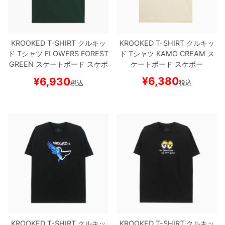
ボーンズ STF（エスティーエフ）
スケートパーク情報
特定商取引法に基づく表記
7.9inch
8.0inch
58mm
25cm
ボルト
ショーツ
パウエルペラルタ DF（ドラゴンフォーミュ
ラ）
KROOKED T-SHIRT
クルキッ
KROOKED T-SHIRT
クルキッ
8.0inch
8.1inch
59mm
25.5cm
パーツ・その他
長袖ボタンシャツ
ド
Tシャツ
FLOWERS
FOREST
ド
Tシャツ
KAMO
CREAM
ス
GREEN
スケートボード スケボ
ケートボード スケボー
ソフトウィール（クルーザー）
8.1inch
8.2inch
60mm
26cm
足回りセット（トラック・ウィールセット）
7分袖シャツ・ラグラン
ー
¥
6,380
¥
6,930
税込
税込
8.2inch
8.3inch
62mm
26.5cm
ヘルメット・パッド
半袖シャツ
8.3inch
8.4inch
63mm
27cm
練習用アイテム（初心者におすすめ）
キャップ
8.4inch
8.5inch
64mm
27.5cm
スケートケース・バッグ
ソックス
8.5inch
8.6inch
65mm
28cm
メディア（雑誌・DVD・CD）
アンダーウエア
8.6inch
8.7inch
70mm
28.5cm
サイズの測り方
8.7inch
8.8inch
72mm
29cm
KROOKED T-SHIRT
クルキッ
KROOKED T-SHIRT
クルキッ