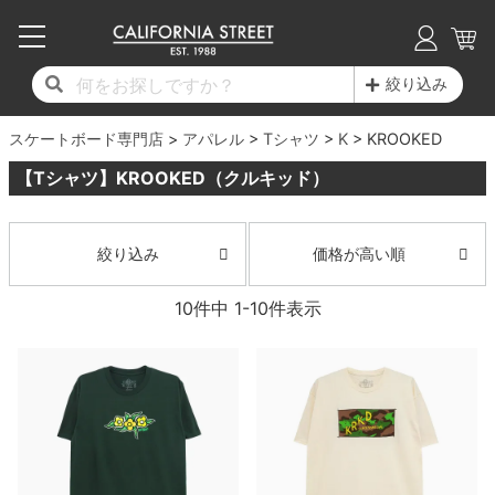
子供用デッキ
7.0inch以下
50mm
20cm
17時までのご注文は当日発送！
17時までのご注文は当日発送！
17時までのご注文は当日発送！
17時までのご注文は当日発送！
17時までのご注文は当日発送！
17時までのご注文は当日発送！
17時までのご注文は当日発送！
17時までのご注文は当日発送！
17時までのご注文は当日発送！
絞り込み
11,000円以上で送料無料！
11,000円以上で送料無料！
11,000円以上で送料無料！
11,000円以上で送料無料！
11,000円以上で送料無料！
11,000円以上で送料無料！
11,000円以上で送料無料！
11,000円以上で送料無料！
11,000円以上で送料無料！
スケートボード専門店
7.0inch以下
7.2inch
51mm
21cm
毎月1日はポイント5倍！10日と20日は3倍！
毎月1日はポイント5倍！10日と20日は3倍！
毎月1日はポイント5倍！10日と20日は3倍！
毎月1日はポイント5倍！10日と20日は3倍！
毎月1日はポイント5倍！10日と20日は3倍！
毎月1日はポイント5倍！10日と20日は3倍！
毎月1日はポイント5倍！10日と20日は3倍！
毎月1日はポイント5倍！10日と20日は3倍！
毎月1日はポイント5倍！10日と20日は3倍！
アパレル
Tシャツ
K
KROOKED
【Tシャツ】KROOKED（クルキッド）
デッキ新着一覧
トラック新着一覧
ウィール新着一覧
シューズ新着一覧
最新ブログ一覧
初心者の方へ
店舗情報
コンプリートセット（完成品）
Tシャツ
7.2inch
7.3inch
52mm
22cm
デッキブランド一覧（全てのデッキ）
トラックブランド一覧（全てのトラック）
ウィールブランド一覧（全てのウィール）
シューズブランド一覧
カテゴリー
商品情報
ショップライダー紹介
7.3inch
7.5inch
53mm
22.5cm
デッキ
ロングスリーブTシャツ
価格が高い順
絞り込み
サイズからデッキを選ぶ
適合デッキサイズから選ぶ
ウィールをサイズから選ぶ
シューズをサイズから選ぶ
徹底解析
スタッフ紹介
10
件中
1
-
10
件表示
7.5inch
7.6inch
54mm
23cm
トラック
ジャケット
スピットファイヤー F4（フォーミュラフォ
サンダル
スタッフおすすめアイテム
カリフォルニアストリートの歴史
7.6inch
7.7inch
55mm
23.5cm
ウィール
パーカー
ー）
インソール
ブランド紹介
求人情報
7.7inch
7.8inch
56mm
24cm
ベアリング
トレーナー・セーター
ボーンズ XF（エックスフォーミュラ）
シューレース・その他
INFO
プライバシーポリシー
7.8inch
7.9inch
57mm
24.5cm
デッキテープ
パンツ