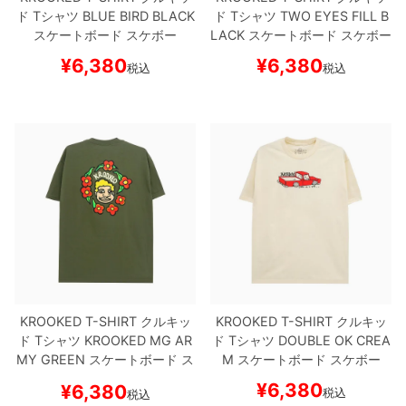
ド
Tシャツ
BLUE BIRD
BLACK
ド
Tシャツ
TWO EYES FILL
B
スケートボード スケボー
LACK
スケートボード スケボー
8.8inch
8.9inch
75mm
29.5cm
¥
6,380
¥
6,380
税込
税込
8.9inch
9.0inch以上
110mm
30cm
9.0inch以上
シェイプデッキ
高性能デッキ
KROOKED T-SHIRT
クルキッ
KROOKED T-SHIRT
クルキッ
ド
Tシャツ
KROOKED MG
AR
ド
Tシャツ
DOUBLE OK
CREA
MY GREEN
スケートボード ス
M
スケートボード スケボー
ケボー
¥
6,380
¥
6,380
税込
税込