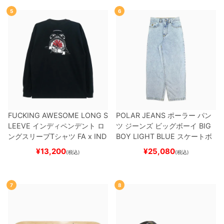
5
6
FUCKING AWESOME LONG S
POLAR JEANS
ポーラー
パン
LEEVE
インディペンデント
ロ
ツ ジーンズ ビッグボーイ
BIG
ングスリーブTシャツ
FA x IND
BOY
LIGHT BLUE
スケートボ
EPENDENT
HOSTAGE
BLAC
ード スケボー
¥
13,200
¥
25,080
(税込)
(税込)
K
スケートボード スケボー
7
8