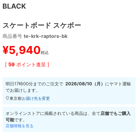
BLACK
8.8inch
8.9inch
75mm
29.5cm
スケートボード スケボー
8.9inch
9.0inch以上
110mm
30cm
商品番号
te-krk-raptors-bk
9.0inch以上
¥
5,940
税込
シェイプデッキ
[
59
ポイント進呈 ]
高性能デッキ
明日
17時00分
までのご注文で
2026/08/10（月）
に
ヤマト運輸
でお届けします。
東京都
お届け先を変更
オンラインストアに掲載されている商品は、全て
店舗でもご購入
可能
です。
店舗情報を見る