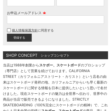
お申込メールアドレス
(
必
個人情報保護方針
に同意する
須
)
SHOP CONCEPT
ショップコンセプト
当店は1988年創業から
スケボー、スケートボード
のプロショップ
（専門店）として営業を続けております。CALIFORNIA
STREET（カリフォルニアストリート・カリスト）という店名の由
来はスケートボード発祥の地、カリフォルニアからいち早く最新の
スケートボードに関する情報を日本に提供したいという思いで名付
けました。現在スケートボードの魅力は全世界へ伝わり、世界中の
商品が当店で販売できるようになりました。STRICTLY
SKATEBOARDING（100%完全にスケートボードの精神）で、これ
からも日本全国の皆様に
スケボー、スケートボード
の商品、楽しさ