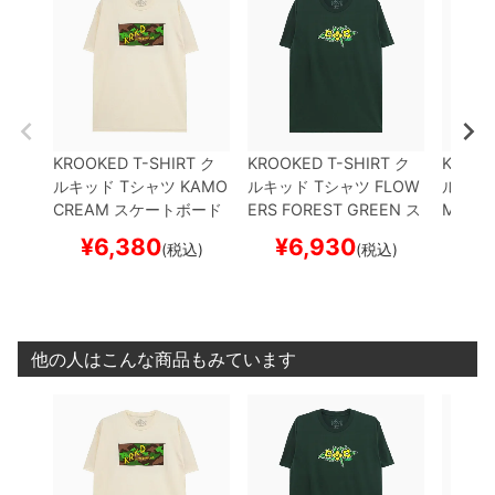
KROOKED T-SHIRT
ク
KROOKED T-SHIRT
ク
KROOK
ルキッド
Tシャツ
KAMO
ルキッド
Tシャツ
FLOW
ルキッ
CREAM
スケートボード
ERS
FOREST GREEN
ス
MASK
スケボー
ケートボード スケボー
ボード
¥
6,380
¥
6,930
¥
(税込)
(税込)
他の人はこんな商品もみています