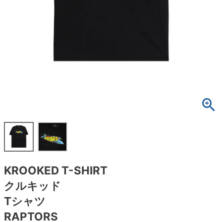
ボーンズ STF（エスティーエフ）
スケートパーク情報
特定商取引法に基づく表記
7.9inch
8.0inch
58mm
25cm
ボルト
ショーツ
パウエルペラルタ DF（ドラゴンフォーミュ
ラ）
8.0inch
8.1inch
59mm
25.5cm
パーツ・その他
長袖ボタンシャツ
ソフトウィール（クルーザー）
8.1inch
8.2inch
60mm
26cm
足回りセット（トラック・ウィールセット）
7分袖シャツ・ラグラン
8.2inch
8.3inch
62mm
26.5cm
ヘルメット・パッド
半袖シャツ
8.3inch
8.4inch
63mm
27cm
練習用アイテム（初心者におすすめ）
キャップ
8.4inch
8.5inch
64mm
27.5cm
スケートケース・バッグ
ソックス
KROOKED T-SHIRT
8.5inch
8.6inch
65mm
28cm
メディア（雑誌・DVD・CD）
アンダーウエア
クルキッド
8.6inch
8.7inch
70mm
28.5cm
Tシャツ
サイズの測り方
RAPTORS
8.7inch
8.8inch
72mm
29cm