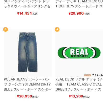
SET
インディペンデント
トラ
ディー
デッキ
TEAM
TECK CU
ック＆ウィール＆ベアリングセ
T OUT 8.75
スケートボード ス
ット
（トリック用）
スケートボ
ケボー
¥
14,454
¥
29,990
(税込)
(税込)
ード スケボー
3
4
POLAR JEANS
ポーラー
パン
REAL DECK
リアル
デッキ（子
ツ ジーンズ
93! DENIM
DIRTY
供用）
TEAM
CLASSIC OVAL
BLUE
スケートボード スケボー
GREEN 7.3
スケートボード ス
ケボー
¥
26,950
¥
13,200
(税込)
(税込)