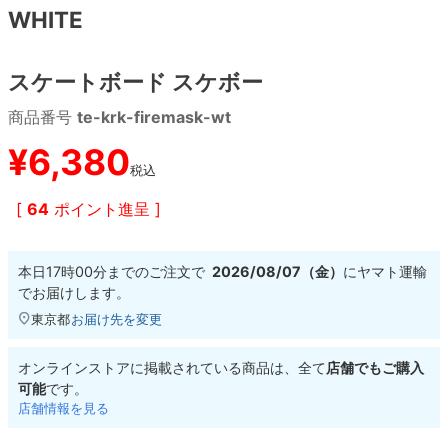
WHITE
8.8inch
8.9inch
75mm
29.5cm
スケートボード スケボー
8.9inch
9.0inch以上
110mm
30cm
商品番号
te-krk-firemask-wt
9.0inch以上
¥
6,380
税込
シェイプデッキ
[
64
ポイント進呈 ]
高性能デッキ
本日
17時00分
までのご注文で
2026/08/07（金）
に
ヤマト運輸
でお届けします。
東京都
お届け先を変更
オンラインストアに掲載されている商品は、全て
店舗でもご購入
可能
です。
店舗情報を見る