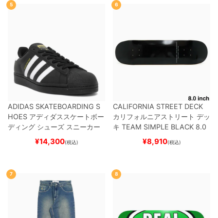
5
6
ADIDAS SKATEBOARDING S
CALIFORNIA STREET DECK
HOES
アディダススケートボー
カリフォルニアストリート
デッ
ディング
シューズ スニーカー
キ
TEAM
SIMPLE BLACK 8.0
スーパースター
SUPERSTAR A
ブランク（BBS / GENERATO
¥
14,300
¥
8,910
(税込)
(税込)
DV
BLACK/WHITE/WHITE
G
R）
スケートボード スケボー
W6931
スケートボード スケボ
ー
7
8