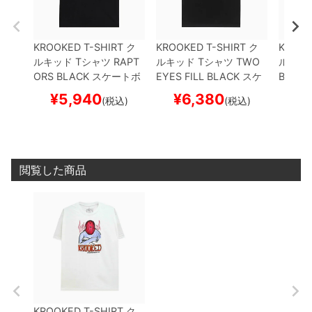
KROOKED T-SHIRT
ク
KROOKED T-SHIRT
ク
KROOK
ルキッド
Tシャツ
RAPT
ルキッド
Tシャツ
TWO
ルキッ
ORS
BLACK
スケートボ
EYES FILL
BLACK
スケ
BIRD
B
ード スケボー
ートボード スケボー
ード 
¥
5,940
¥
6,380
¥
(税込)
(税込)
閲覧した商品
KROOKED T-SHIRT
ク