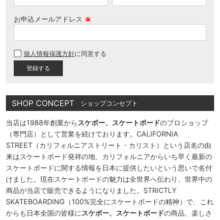
お申込メールアドレス
(
必
個人情報保護方針
に同意する
須
)
SHOP CONCEPT
ショップコンセプト
当店は1988年創業から
スケボー、スケートボード
のプロショップ
（専門店）として営業を続けております。CALIFORNIA
STREET（カリフォルニアストリート・カリスト）という店名の由
来はスケートボード発祥の地、カリフォルニアからいち早く最新の
スケートボードに関する情報を日本に提供したいという思いで名付
けました。現在スケートボードの魅力は全世界へ伝わり、世界中の
商品が当店で販売できるようになりました。STRICTLY
SKATEBOARDING（100%完全にスケートボードの精神）で、これ
からも日本全国の皆様に
スケボー、スケートボード
の商品、楽しさ