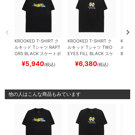
KROOKED T-SHIRT
ク
KROOKED T-SHIRT
ク
KROOK
ルキッド
Tシャツ
RAPT
ルキッド
Tシャツ
TWO
ルキッ
ORS
BLACK
スケートボ
EYES FILL
BLACK
スケ
BIRD
B
ード スケボー
ートボード スケボー
ード 
¥
5,940
¥
6,380
¥
(税込)
(税込)
他の人はこんな商品もみています