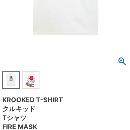
ボーンズ STF（エスティーエフ）
スケートパーク情報
特定商取引法に基づく表記
7.9inch
8.0inch
58mm
25cm
ボルト
ショーツ
パウエルペラルタ DF（ドラゴンフォーミュ
ラ）
8.0inch
8.1inch
59mm
25.5cm
パーツ・その他
長袖ボタンシャツ
ソフトウィール（クルーザー）
8.1inch
8.2inch
60mm
26cm
足回りセット（トラック・ウィールセット）
7分袖シャツ・ラグラン
8.2inch
8.3inch
62mm
26.5cm
ヘルメット・パッド
半袖シャツ
8.3inch
8.4inch
63mm
27cm
練習用アイテム（初心者におすすめ）
キャップ
8.4inch
8.5inch
64mm
27.5cm
スケートケース・バッグ
ソックス
KROOKED T-SHIRT
8.5inch
8.6inch
65mm
28cm
メディア（雑誌・DVD・CD）
アンダーウエア
クルキッド
8.6inch
8.7inch
70mm
28.5cm
Tシャツ
サイズの測り方
FIRE MASK
8.7inch
8.8inch
72mm
29cm