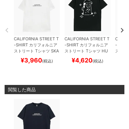
CALIFORNIA STREET T
CALIFORNIA STREET T
CALIF
-SHIRT
カリフォルニア
-SHIRT
カリフォルニア
-SHIR
ストリート
Tシャツ
SKA
ストリート
Tシャツ
HU
ストリ
TESHOP COMMUNICA
NTING by ESOW
BLAC
NTING
¥
3,960
¥
4,620
¥
(税込)
(税込)
TION
WHITE
スケートボ
K
スケートボード スケボ
E
スケ
ード スケボー
ー
ー
閲覧した商品