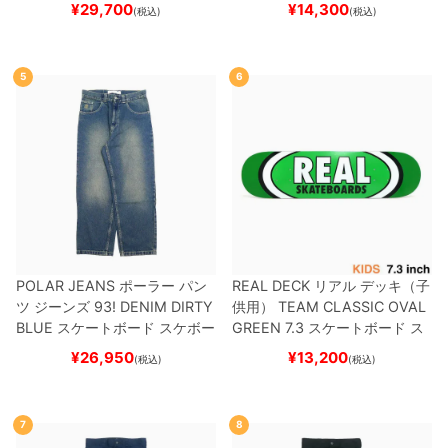
ートボード スケボー
スーパースター
SUPERSTAR A
¥
29,700
¥
14,300
(税込)
(税込)
DV
BLACK/WHITE/WHITE
G
W6931
スケートボード スケボ
ー
5
6
POLAR JEANS
ポーラー
パン
REAL DECK
リアル
デッキ（子
ツ ジーンズ
93! DENIM
DIRTY
供用）
TEAM
CLASSIC OVAL
BLUE
スケートボード スケボー
GREEN 7.3
スケートボード ス
ケボー
¥
26,950
¥
13,200
(税込)
(税込)
7
8