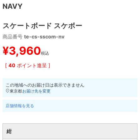
NAVY
8.8inch
8.9inch
75mm
29.5cm
スケートボード スケボー
8.9inch
9.0inch以上
110mm
30cm
商品番号
te-cs-sscom-nv
9.0inch以上
¥
3,960
税込
シェイプデッキ
[
40
ポイント進呈 ]
高性能デッキ
この地域へのお届け日は表示できません
東京都
お届け先を変更
店舗情報を見る
紺