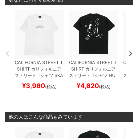
CALIFORNIA STREET T
CALIFORNIA STREET T
CALIF
-SHIRT
カリフォルニア
-SHIRT
カリフォルニア
-SHIR
ストリート
Tシャツ
SKA
ストリート
Tシャツ
HU
ストリ
TESHOP COMMUNICA
NTING by ESOW
BLAC
NTING
¥
3,960
¥
4,620
¥
(税込)
(税込)
TION
WHITE
スケートボ
K
スケートボード スケボ
E
スケ
ード スケボー
ー
ー
他の人はこんな商品もみています