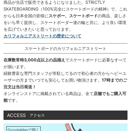
商品が当店で販売できるようになりました。STRICTLY
SKATEBOARDING（100%完全にスケートボードの精神）で、これ
からも日本全国の皆様に
スケボー、スケートボード
の商品、楽しさ
をいち早く提供し、スケートボーダー達の輪と共に、より良い環境
を広げていきたいと思っております。
カリフォルニアストリートの歴史について
スケートボードのカリフォルニアストリート
在庫数常時3,000点以上の品揃え
でスケートボードに必要なすべて
が揃います。
経験豊富な専門スタッフが常駐してるので初心者の方からヘビーユ
ーザーの方までいつでも安心してお買い物頂けます。
17時までのご
注文は当日発送！
オンラインストアに掲載されている商品は、全て
店舗でもご購入可
能
です。
ACCESS
アクセス
GoogleMapで開く