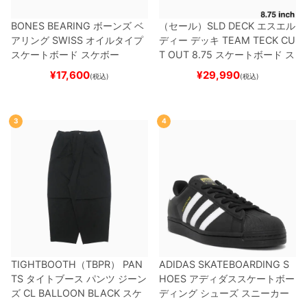
BONES BEARING
ボーンズ
ベ
（セール）
SLD DECK
エスエル
アリング
SWISS
オイルタイプ
ディー
デッキ
TEAM
TECK CU
スケートボード スケボー
T OUT 8.75
スケートボード ス
ケボー
¥
17,600
¥
29,990
(税込)
(税込)
3
4
TIGHTBOOTH（TBPR） PAN
ADIDAS SKATEBOARDING S
TS
タイトブース
パンツ ジーン
HOES
アディダススケートボー
ズ
CL BALLOON
BLACK
スケ
ディング
シューズ スニーカー