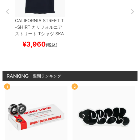
CALIFORNIA STREET T
-SHIRT
カリフォルニア
ストリート
Tシャツ
SKA
TESHOP COMMUNICA
¥
3,960
(税込)
TION
NAVY
スケートボ
ード スケボー
RANKING
週間ランキング
1
2