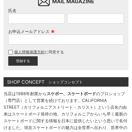
MAIL MAGAZINE
氏名
お申込メールアドレス
(
必
個人情報保護方針
に同意する
須
)
SHOP CONCEPT
ショップコンセプト
当店は1988年創業から
スケボー、スケートボード
のプロショップ
（専門店）として営業を続けております。CALIFORNIA
STREET（カリフォルニアストリート・カリスト）という店名の由
来はスケートボード発祥の地、カリフォルニアからいち早く最新の
スケートボードに関する情報を日本に提供したいという思いで名付
けました。現在スケートボードの魅力は全世界へ伝わり、世界中の