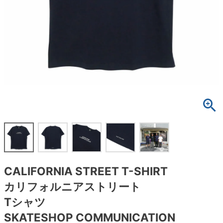
ボーンズ STF（エスティーエフ）
スケートパーク情報
特定商取引法に基づく表記
7.9inch
8.0inch
58mm
25cm
ボルト
ショーツ
パウエルペラルタ DF（ドラゴンフォーミュ
ラ）
8.0inch
8.1inch
59mm
25.5cm
パーツ・その他
長袖ボタンシャツ
ソフトウィール（クルーザー）
8.1inch
8.2inch
60mm
26cm
足回りセット（トラック・ウィールセット）
7分袖シャツ・ラグラン
8.2inch
8.3inch
62mm
26.5cm
ヘルメット・パッド
半袖シャツ
8.3inch
8.4inch
63mm
27cm
練習用アイテム（初心者におすすめ）
キャップ
8.4inch
8.5inch
64mm
27.5cm
スケートケース・バッグ
ソックス
CALIFORNIA STREET T-SHIRT
8.5inch
8.6inch
65mm
28cm
メディア（雑誌・DVD・CD）
アンダーウエア
カリフォルニアストリート
8.6inch
8.7inch
70mm
28.5cm
Tシャツ
サイズの測り方
SKATESHOP COMMUNICATION
8.7inch
8.8inch
72mm
29cm