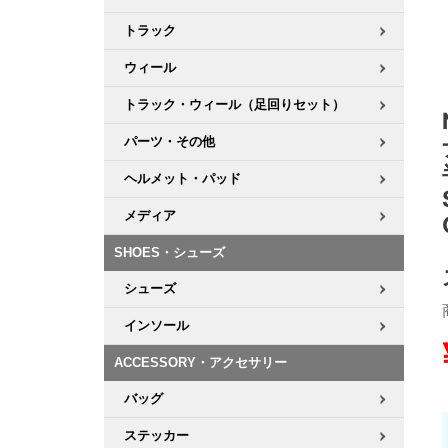
トラック
8.8inch
8.9inch
75mm
29.5cm
ウィール
8.9inch
9.0inch以上
110mm
30cm
トラック・ウィール（足回りセット）
パーツ・その他
9.0inch以上
ヘルメット・パッド
シェイプデッキ
メディア
高性能デッキ
SHOES・シューズ
シューズ
インソール
ACCESSORY・アクセサリー
バッグ
ステッカー