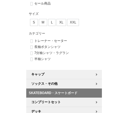
ボーンズ STF（エスティーエフ）
シューレース・その他
INFO
プライバシーポリシー
デッキテープ
パンツ
セール商品
7.9inch
8.0inch
58mm
25cm
パウエルペラルタ DF（ドラゴンフォーミュラ）
スケートパーク情報
特定商取引法に基づく表記
ボルト
ショーツ
サイズ
8.0inch
8.1inch
59mm
25.5cm
S
M
L
XL
XXL
ソフトウィール（クルーザー）
パーツ・その他
長袖ボタンシャツ
カテゴリー
8.1inch
8.2inch
60mm
26cm
足回りセット（トラック・ウィールセット）
7分袖シャツ・ラグラン
トレーナー・セーター
長袖ボタンシャツ
8.2inch
8.3inch
62mm
26.5cm
7分袖シャツ・ラグラン
ヘルメット・パッド
半袖シャツ
半袖シャツ
8.3inch
8.4inch
63mm
27cm
練習用アイテム（初心者におすすめ）
キャップ
8.4inch
8.5inch
64mm
27.5cm
キャップ
スケートケース・バッグ
ソックス
ソックス・その他
8.5inch
8.6inch
65mm
28cm
メディア（雑誌・DVD・CD）
アンダーウエア
SKATEBOARD・スケートボード
8.6inch
8.7inch
70mm
28.5cm
コンプリートセット
サイズの測り方
8.7inch
8.8inch
72mm
29cm
デッキ