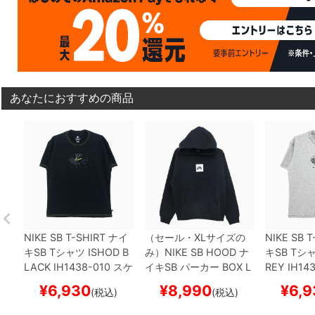
あなたにおすすめの商品
NIKE SB T-SHIRT
ナイ
（セール・XLサイズの
NIKE SB T
キSB
Tシャツ
ISHOD
B
み）
NIKE SB HOOD
ナ
キSB
Tシ
LACK
IH1438-010
スケ
イキSB
パーカー
BOX L
REY
IH14
ートボード スケボー
OGO
DV8840-010
BL
ートボード
¥
6,930
¥
8,990
¥
6,9
(税込)
(税込)
ACK
スケートボード ス
ケボー