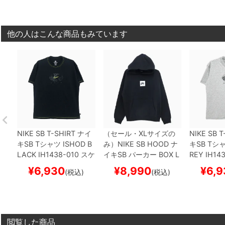
他の人はこんな商品もみています
NIKE SB T-SHIRT
ナイ
（セール・XLサイズの
NIKE SB T
キSB
Tシャツ
ISHOD
B
み）
NIKE SB HOOD
ナ
キSB
Tシ
LACK
IH1438-010
スケ
イキSB
パーカー
BOX L
REY
IH14
ートボード スケボー
OGO
DV8840-010
BL
ートボード
¥
6,930
¥
8,990
¥
6,9
(税込)
(税込)
ACK
スケートボード ス
ケボー
閲覧した商品