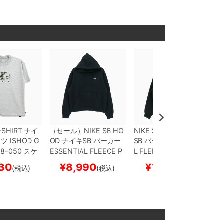
-SHIRT
ナイ
（セール）
NIKE SB HO
NIKE SB HOOD
ナイキ
ャツ
ISHOD
G
OD
ナイキSB
パーカー
SB
パーカー
ESSENTIA
38-050
スケ
ESSENTIAL FLEECE P
L FLEECE FULL ZIP
FZ
 スケボー
ULLOVER
FV7352-010
8797-010
BLACK/WHI
30
¥
8,990
¥
11,110
(税込)
(税込)
(税込)
BLACK/WHITE
スケー
TE
スケートボード スケ
トボード スケボー
ボー