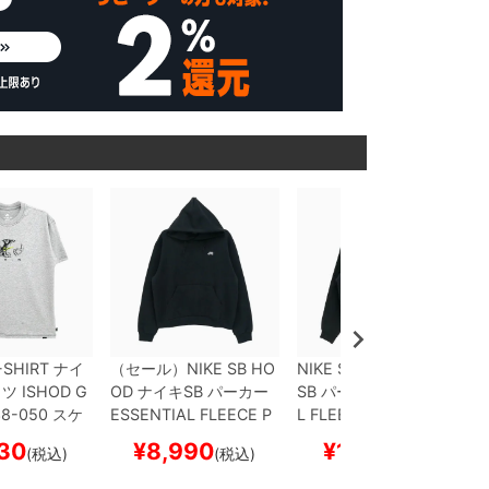
-SHIRT
ナイ
（セール）
NIKE SB HO
NIKE SB HOOD
ナイキ
ャツ
ISHOD
G
OD
ナイキSB
パーカー
SB
パーカー
ESSENTIA
38-050
スケ
ESSENTIAL FLEECE P
L FLEECE FULL ZIP
FZ
 スケボー
ULLOVER
FV7352-010
8797-010
BLACK/WHI
30
¥
8,990
¥
11,110
(税込)
(税込)
(税込)
BLACK/WHITE
スケー
TE
スケートボード スケ
トボード スケボー
ボー