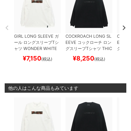
GIRL LONG SLEEVE
ガ
COCKROACH LONG SL
CHOCO
ール
ロングスリーブTシ
EEVE
コックローチ
ロン
EEVE
ャツ
WONDER
WHITE
グスリーブTシャツ
THIC
グスリ
スケートボード スケボー
K WEIGHT OG LOGO
B
WHITE
¥
7,150
¥
8,250
¥
(税込)
(税込)
LACK
スケートボード ス
スケボ
ケボー
他の人はこんな商品もみています