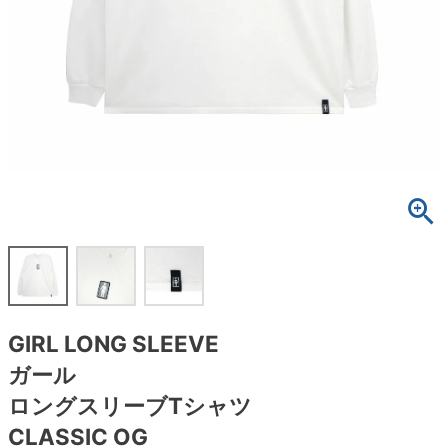
ボーンズ STF（エスティーエフ）
スケートパーク情報
特定商取引法に基づく表記
7.9inch
8.0inch
58mm
25cm
ボルト
ショーツ
パウエルペラルタ DF（ドラゴンフォーミュ
ラ）
8.0inch
8.1inch
59mm
25.5cm
パーツ・その他
長袖ボタンシャツ
ソフトウィール（クルーザー）
8.1inch
8.2inch
60mm
26cm
足回りセット（トラック・ウィールセット）
7分袖シャツ・ラグラン
8.2inch
8.3inch
62mm
26.5cm
ヘルメット・パッド
半袖シャツ
8.3inch
8.4inch
63mm
27cm
練習用アイテム（初心者におすすめ）
キャップ
8.4inch
8.5inch
64mm
27.5cm
スケートケース・バッグ
ソックス
GIRL LONG SLEEVE
8.5inch
8.6inch
65mm
28cm
メディア（雑誌・DVD・CD）
アンダーウエア
ガール
8.6inch
8.7inch
70mm
28.5cm
ロングスリーブTシャツ
サイズの測り方
CLASSIC OG
8.7inch
8.8inch
72mm
29cm