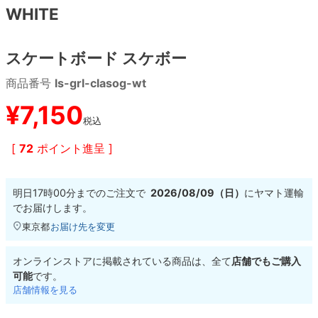
WHITE
8.8inch
8.9inch
75mm
29.5cm
スケートボード スケボー
8.9inch
9.0inch以上
110mm
30cm
商品番号
ls-grl-clasog-wt
9.0inch以上
¥
7,150
税込
シェイプデッキ
[
72
ポイント進呈 ]
高性能デッキ
明日
17時00分
までのご注文で
2026/08/09（日）
に
ヤマト運輸
でお届けします。
東京都
お届け先を変更
オンラインストアに掲載されている商品は、全て
店舗でもご購入
可能
です。
店舗情報を見る