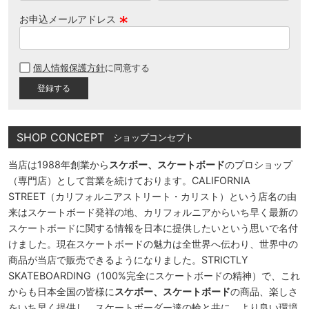
お申込メールアドレス
(
必
個人情報保護方針
に同意する
須
)
SHOP CONCEPT
ショップコンセプト
当店は1988年創業から
スケボー、スケートボード
のプロショップ
（専門店）として営業を続けております。CALIFORNIA
STREET（カリフォルニアストリート・カリスト）という店名の由
来はスケートボード発祥の地、カリフォルニアからいち早く最新の
スケートボードに関する情報を日本に提供したいという思いで名付
けました。現在スケートボードの魅力は全世界へ伝わり、世界中の
商品が当店で販売できるようになりました。STRICTLY
SKATEBOARDING（100%完全にスケートボードの精神）で、これ
からも日本全国の皆様に
スケボー、スケートボード
の商品、楽しさ
をいち早く提供し、スケートボーダー達の輪と共に、より良い環境