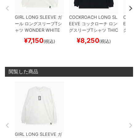
GIRL LONG SLEEVE
ガ
COCKROACH LONG SL
CHOCO
ール
ロングスリーブTシ
EEVE
コックローチ
ロン
EEVE
ャツ
WONDER
WHITE
グスリーブTシャツ
THIC
グスリ
スケートボード スケボー
K WEIGHT OG LOGO
B
WHITE
¥
7,150
¥
8,250
¥
(税込)
(税込)
LACK
スケートボード ス
スケボ
ケボー
閲覧した商品
GIRL LONG SLEEVE
ガ