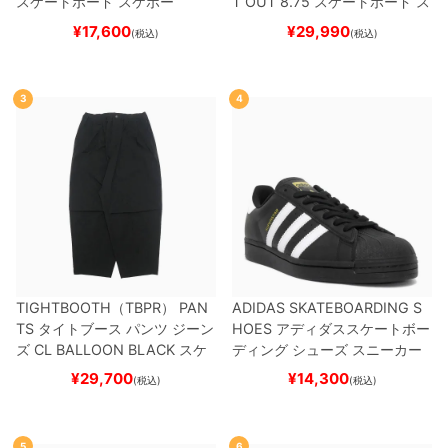
スケートボード スケボー
T OUT 8.75
スケートボード ス
ケボー
¥
17,600
¥
29,990
(税込)
(税込)
3
4
TIGHTBOOTH（TBPR） PAN
ADIDAS SKATEBOARDING S
TS
タイトブース
パンツ ジーン
HOES
アディダススケートボー
ズ
CL BALLOON
BLACK
スケ
ディング
シューズ スニーカー
ートボード スケボー
スーパースター
SUPERSTAR A
¥
29,700
¥
14,300
(税込)
(税込)
DV
BLACK/WHITE/WHITE
G
W6931
スケートボード スケボ
ー
5
6