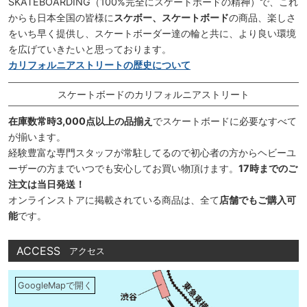
SKATEBOARDING（100%完全にスケートボードの精神）で、これ
からも日本全国の皆様に
スケボー、スケートボード
の商品、楽しさ
をいち早く提供し、スケートボーダー達の輪と共に、より良い環境
を広げていきたいと思っております。
カリフォルニアストリートの歴史について
スケートボードのカリフォルニアストリート
在庫数常時3,000点以上の品揃え
でスケートボードに必要なすべて
が揃います。
経験豊富な専門スタッフが常駐してるので初心者の方からヘビーユ
ーザーの方までいつでも安心してお買い物頂けます。
17時までのご
注文は当日発送！
オンラインストアに掲載されている商品は、全て
店舗でもご購入可
能
です。
ACCESS
アクセス
GoogleMapで開く