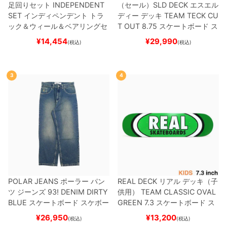
足回りセット
INDEPENDENT
（セール）
SLD DECK
エスエル
SET
インディペンデント
トラ
ディー
デッキ
TEAM
TECK CU
ック＆ウィール＆ベアリングセ
T OUT 8.75
スケートボード ス
ット
（トリック用）
スケートボ
ケボー
¥
14,454
¥
29,990
(税込)
(税込)
ード スケボー
3
4
POLAR JEANS
ポーラー
パン
REAL DECK
リアル
デッキ（子
ツ ジーンズ
93! DENIM
DIRTY
供用）
TEAM
CLASSIC OVAL
BLUE
スケートボード スケボー
GREEN 7.3
スケートボード ス
ケボー
¥
26,950
¥
13,200
(税込)
(税込)