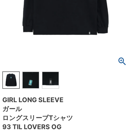
ボーンズ STF（エスティーエフ）
スケートパーク情報
特定商取引法に基づく表記
7.9inch
8.0inch
58mm
25cm
ボルト
ショーツ
パウエルペラルタ DF（ドラゴンフォーミュ
ラ）
8.0inch
8.1inch
59mm
25.5cm
パーツ・その他
長袖ボタンシャツ
ソフトウィール（クルーザー）
8.1inch
8.2inch
60mm
26cm
足回りセット（トラック・ウィールセット）
7分袖シャツ・ラグラン
8.2inch
8.3inch
62mm
26.5cm
ヘルメット・パッド
半袖シャツ
8.3inch
8.4inch
63mm
27cm
練習用アイテム（初心者におすすめ）
キャップ
8.4inch
8.5inch
64mm
27.5cm
スケートケース・バッグ
ソックス
GIRL LONG SLEEVE
8.5inch
8.6inch
65mm
28cm
メディア（雑誌・DVD・CD）
アンダーウエア
ガール
8.6inch
8.7inch
70mm
28.5cm
ロングスリーブTシャツ
サイズの測り方
93 TIL LOVERS OG
8.7inch
8.8inch
72mm
29cm