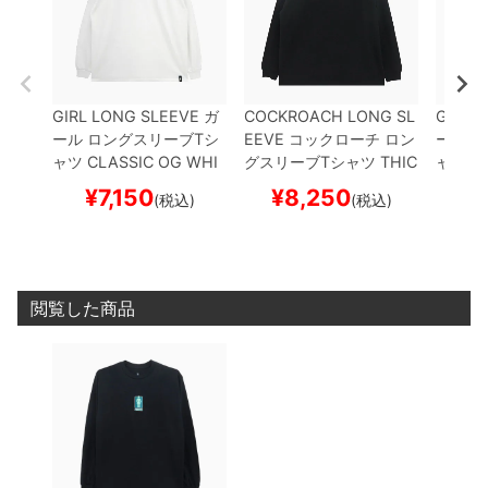
GIRL LONG SLEEVE
ガ
COCKROACH LONG SL
GIRL 
ール
ロングスリーブTシ
EEVE
コックローチ
ロン
ール
ロ
ャツ
CLASSIC OG
WHI
グスリーブTシャツ
THIC
ャツ
W
TE
スケートボード スケ
K WEIGHT OG LOGO
B
スケー
¥
7,150
¥
8,250
¥
(税込)
(税込)
ボー
LACK
スケートボード ス
ケボー
閲覧した商品