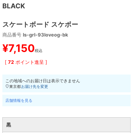
BLACK
8.8inch
8.9inch
75mm
29.5cm
スケートボード スケボー
8.9inch
9.0inch以上
110mm
30cm
商品番号
ls-grl-93loveog-bk
9.0inch以上
¥
7,150
税込
シェイプデッキ
[
72
ポイント進呈 ]
高性能デッキ
この地域へのお届け日は表示できません
東京都
お届け先を変更
店舗情報を見る
黒