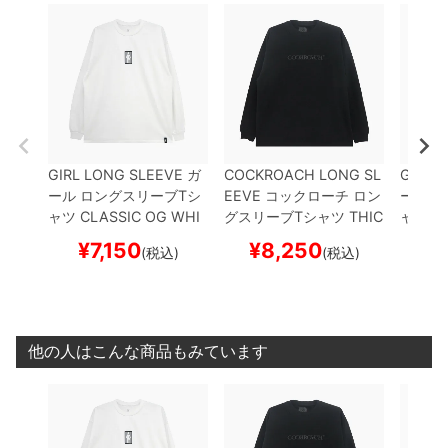
GIRL LONG SLEEVE
ガ
COCKROACH LONG SL
GIRL 
ール
ロングスリーブTシ
EEVE
コックローチ
ロン
ール
ロ
ャツ
CLASSIC OG
WHI
グスリーブTシャツ
THIC
ャツ
W
TE
スケートボード スケ
K WEIGHT OG LOGO
B
スケー
¥
7,150
¥
8,250
¥
(税込)
(税込)
ボー
LACK
スケートボード ス
ケボー
他の人はこんな商品もみています