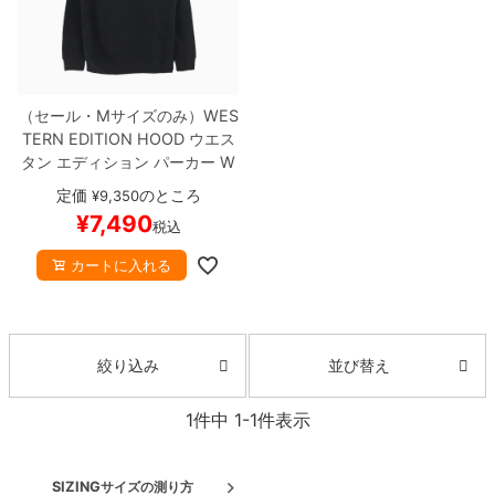
ボーンズ STF（エスティーエフ）
スケートパーク情報
特定商取引法に基づく表記
7.9inch
8.0inch
58mm
25cm
ボルト
ショーツ
パウエルペラルタ DF（ドラゴンフォーミュ
ラ）
8.0inch
8.1inch
59mm
25.5cm
パーツ・その他
長袖ボタンシャツ
（セール・Mサイズのみ）
WES
TERN EDITION HOOD
ウエス
ソフトウィール（クルーザー）
8.1inch
8.2inch
60mm
26cm
足回りセット（トラック・ウィールセット）
7分袖シャツ・ラグラン
タン エディション
パーカー
W
E OG
BLACK
スケートボード
定価
のところ
¥
9,350
8.2inch
8.3inch
62mm
26.5cm
スケボー
ヘルメット・パッド
半袖シャツ
¥
7,490
税込
8.3inch
8.4inch
63mm
27cm
カートに入れる
練習用アイテム（初心者におすすめ）
キャップ
8.4inch
8.5inch
64mm
27.5cm
スケートケース・バッグ
ソックス
並び替え
絞り込み
8.5inch
8.6inch
65mm
28cm
メディア（雑誌・DVD・CD）
アンダーウエア
1
件中
1
-
1
件表示
8.6inch
8.7inch
70mm
28.5cm
サイズの測り方
SIZING
サイズの測り方
8.7inch
8.8inch
72mm
29cm