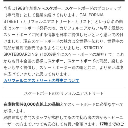
当店は1988年創業から
スケボー、スケートボード
のプロショップ
（専門店）として営業を続けております。CALIFORNIA
STREET（カリフォルニアストリート・カリスト）という店名の由
来はスケートボード発祥の地、カリフォルニアからいち早く最新の
スケートボードに関する情報を日本に提供したいという思いで名付
けました。現在スケートボードの魅力は全世界へ伝わり、世界中の
商品が当店で販売できるようになりました。STRICTLY
SKATEBOARDING（100%完全にスケートボードの精神）で、これ
からも日本全国の皆様に
スケボー、スケートボード
の商品、楽しさ
をいち早く提供し、スケートボーダー達の輪と共に、より良い環境
を広げていきたいと思っております。
カリフォルニアストリートの歴史について
スケートボードのカリフォルニアストリート
在庫数常時3,000点以上の品揃え
でスケートボードに必要なすべて
が揃います。
経験豊富な専門スタッフが常駐してるので初心者の方からヘビーユ
ーザーの方までいつでも安心してお買い物頂けます。
17時までのご