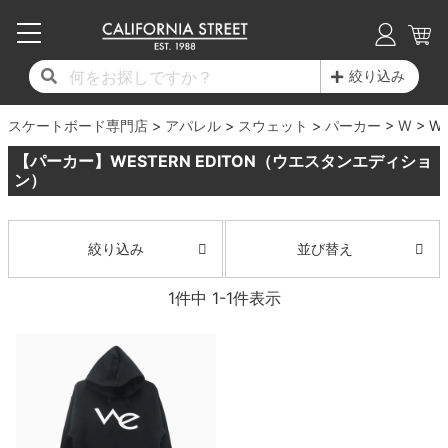
子供用デッキ
7.0inch以下
50mm
20cm
17時までのご注文は当日発送！
17時までのご注文は当日発送！
17時までのご注文は当日発送！
17時までのご注文は当日発送！
17時までのご注文は当日発送！
17時までのご注文は当日発送！
17時までのご注文は当日発送！
17時までのご注文は当日発送！
17時までのご注文は当日発送！
絞り込み
11,000円以上で送料無料！
11,000円以上で送料無料！
11,000円以上で送料無料！
11,000円以上で送料無料！
11,000円以上で送料無料！
11,000円以上で送料無料！
11,000円以上で送料無料！
11,000円以上で送料無料！
11,000円以上で送料無料！
スケートボード専門店
7.0inch以下
7.2inch
51mm
21cm
毎月1日はポイント5倍！10日と20日は3倍！
毎月1日はポイント5倍！10日と20日は3倍！
毎月1日はポイント5倍！10日と20日は3倍！
毎月1日はポイント5倍！10日と20日は3倍！
毎月1日はポイント5倍！10日と20日は3倍！
毎月1日はポイント5倍！10日と20日は3倍！
毎月1日はポイント5倍！10日と20日は3倍！
毎月1日はポイント5倍！10日と20日は3倍！
毎月1日はポイント5倍！10日と20日は3倍！
アパレル
スウェット
パーカー
W
WE
【パーカー】WESTERN EDITON（ウエスタンエディショ
デッキ新着一覧
トラック新着一覧
ウィール新着一覧
シューズ新着一覧
最新ブログ一覧
初心者の方へ
店舗情報
コンプリートセット（完成品）
Tシャツ
7.2inch
7.3inch
52mm
22cm
ン）
デッキブランド一覧（全てのデッキ）
トラックブランド一覧（全てのトラック）
ウィールブランド一覧（全てのウィール）
シューズブランド一覧
カテゴリー
商品情報
ショップライダー紹介
7.3inch
7.5inch
53mm
22.5cm
デッキ
ロングスリーブTシャツ
並び替え
絞り込み
サイズからデッキを選ぶ
適合デッキサイズから選ぶ
ウィールをサイズから選ぶ
シューズをサイズから選ぶ
徹底解析
スタッフ紹介
7.5inch
7.6inch
54mm
23cm
トラック
ジャケット
1
件中
1
-
1
件表示
スピットファイヤー F4（フォーミュラフォ
サンダル
スタッフおすすめアイテム
カリフォルニアストリートの歴史
7.6inch
7.7inch
55mm
23.5cm
ウィール
パーカー
ー）
インソール
ブランド紹介
求人情報
7.7inch
7.8inch
56mm
24cm
ベアリング
トレーナー・セーター
ボーンズ XF（エックスフォーミュラ）
シューレース・その他
INFO
プライバシーポリシー
7.8inch
7.9inch
57mm
24.5cm
デッキテープ
パンツ