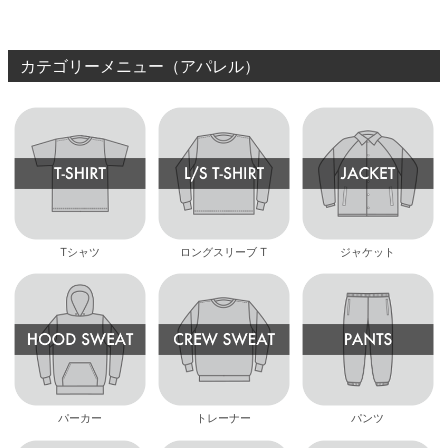
8.8inch
8.9inch
75mm
29.5cm
カテゴリーメニュー（アパレル）
8.9inch
9.0inch以上
110mm
30cm
9.0inch以上
シェイプデッキ
高性能デッキ
Tシャツ
ロングスリーブ T
ジャケット
パーカー
トレーナー
パンツ