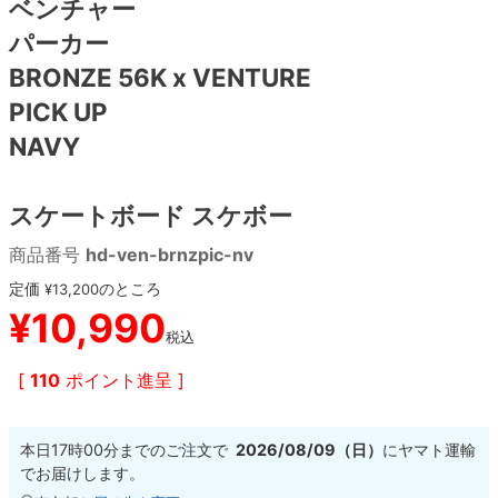
ベンチャー
パーカー
8.8inch
8.9inch
75mm
29.5cm
BRONZE 56K x VENTURE
PICK UP
8.9inch
9.0inch以上
110mm
30cm
NAVY
9.0inch以上
スケートボード スケボー
シェイプデッキ
商品番号
hd-ven-brnzpic-nv
高性能デッキ
定価
のところ
¥
13,200
¥
10,990
税込
[
110
ポイント進呈 ]
本日
17時00分
までのご注文で
2026/08/09（日）
に
ヤマト運輸
でお届けします。