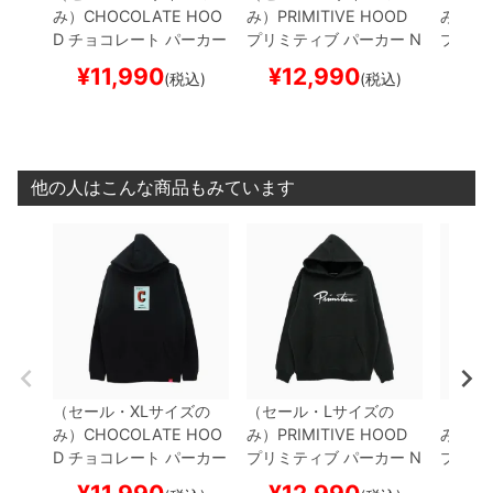
み）
CHOCOLATE HOO
み）
PRIMITIVE HOOD
み）
PR
D
チョコレート
パーカー
プリミティブ
パーカー
N
プリミ
LOTERIA "C" PULLOVE
UEVO HW
BLACK
スケ
IRTY P
¥
11,990
¥
12,990
¥
1
(税込)
(税込)
R
BLACK
スケートボー
ートボード スケボー
ボード
ド スケボー
他の人はこんな商品もみています
（セール・XLサイズの
（セール・Lサイズの
（セー
み）
CHOCOLATE HOO
み）
PRIMITIVE HOOD
み）
PR
D
チョコレート
パーカー
プリミティブ
パーカー
N
プリミ
LOTERIA "C" PULLOVE
UEVO HW
BLACK
スケ
IRTY P