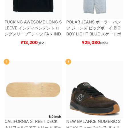
FUCKING AWESOME LONG S
POLAR JEANS
ポーラー
パン
LEEVE
インディペンデント
ロ
ツ ジーンズ ビッグボーイ
BIG
ングスリーブTシャツ
FA x IND
BOY
LIGHT BLUE
スケートボ
EPENDENT
HOSTAGE
BLAC
ード スケボー
¥
13,200
¥
25,080
(税込)
(税込)
K
スケートボード スケボー
7
8
CALIFORNIA STREET DECK
NEW BALANCE NUMERIC S
カリフォルニアストリート
デッ
HOES
ニューバランス ヌメリ