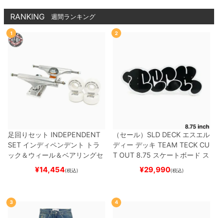
RANKING
週間ランキング
1
2
足回りセット
INDEPENDENT
（セール）
SLD DECK
エスエル
SET
インディペンデント
トラ
ディー
デッキ
TEAM
TECK CU
ック＆ウィール＆ベアリングセ
T OUT 8.75
スケートボード ス
ット
（トリック用）
スケートボ
ケボー
¥
14,454
¥
29,990
(税込)
(税込)
ード スケボー
3
4