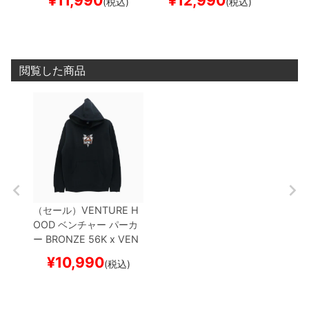
¥
11,990
¥
12,990
¥
1
(税込)
(税込)
R
BLACK
スケートボー
ートボード スケボー
ボード
ド スケボー
閲覧した商品
（セール）
VENTURE H
OOD
ベンチャー
パーカ
ー
BRONZE 56K x VEN
TURE
PICK UP
NAVY
ス
¥
10,990
(税込)
ケートボード スケボー