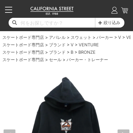
子供用デッキ
7.0inch以下
50mm
20cm
17時までのご注文は当日発送！
17時までのご注文は当日発送！
17時までのご注文は当日発送！
17時までのご注文は当日発送！
17時までのご注文は当日発送！
17時までのご注文は当日発送！
17時までのご注文は当日発送！
17時までのご注文は当日発送！
17時までのご注文は当日発送！
絞り込み
11,000円以上で送料無料！
11,000円以上で送料無料！
11,000円以上で送料無料！
11,000円以上で送料無料！
11,000円以上で送料無料！
11,000円以上で送料無料！
11,000円以上で送料無料！
11,000円以上で送料無料！
11,000円以上で送料無料！
スケートボード専門店
7.0inch以下
7.2inch
51mm
21cm
毎月1日はポイント5倍！10日と20日は3倍！
毎月1日はポイント5倍！10日と20日は3倍！
毎月1日はポイント5倍！10日と20日は3倍！
毎月1日はポイント5倍！10日と20日は3倍！
毎月1日はポイント5倍！10日と20日は3倍！
毎月1日はポイント5倍！10日と20日は3倍！
毎月1日はポイント5倍！10日と20日は3倍！
毎月1日はポイント5倍！10日と20日は3倍！
毎月1日はポイント5倍！10日と20日は3倍！
アパレル
スウェット
パーカー
V
VE
スケートボード専門店
ブランド
V
VENTURE
デッキ新着一覧
トラック新着一覧
ウィール新着一覧
シューズ新着一覧
最新ブログ一覧
初心者の方へ
店舗情報
スケートボード専門店
コンプリートセット（完成品）
Tシャツ
ブランド
B
BRONZE
7.2inch
7.3inch
52mm
22cm
スケートボード専門店
セール
パーカー・トレーナー
デッキブランド一覧（全てのデッキ）
トラックブランド一覧（全てのトラック）
ウィールブランド一覧（全てのウィール）
シューズブランド一覧
カテゴリー
商品情報
ショップライダー紹介
7.3inch
7.5inch
53mm
22.5cm
デッキ
ロングスリーブTシャツ
サイズからデッキを選ぶ
適合デッキサイズから選ぶ
ウィールをサイズから選ぶ
シューズをサイズから選ぶ
徹底解析
スタッフ紹介
7.5inch
7.6inch
54mm
23cm
トラック
ジャケット
スピットファイヤー F4（フォーミュラフォ
サンダル
スタッフおすすめアイテム
カリフォルニアストリートの歴史
7.6inch
7.7inch
55mm
23.5cm
ウィール
パーカー
ー）
インソール
ブランド紹介
求人情報
7.7inch
7.8inch
56mm
24cm
ベアリング
トレーナー・セーター
ボーンズ XF（エックスフォーミュラ）
シューレース・その他
INFO
プライバシーポリシー
7.8inch
7.9inch
57mm
24.5cm
デッキテープ
パンツ