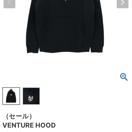
ボーンズ STF（エスティーエフ）
スケートパーク情報
特定商取引法に基づく表記
7.9inch
8.0inch
58mm
25cm
ボルト
ショーツ
パウエルペラルタ DF（ドラゴンフォーミュ
ラ）
8.0inch
8.1inch
59mm
25.5cm
パーツ・その他
長袖ボタンシャツ
ソフトウィール（クルーザー）
8.1inch
8.2inch
60mm
26cm
足回りセット（トラック・ウィールセット）
7分袖シャツ・ラグラン
8.2inch
8.3inch
62mm
26.5cm
ヘルメット・パッド
半袖シャツ
8.3inch
8.4inch
63mm
27cm
練習用アイテム（初心者におすすめ）
キャップ
8.4inch
8.5inch
64mm
27.5cm
スケートケース・バッグ
ソックス
8.5inch
8.6inch
65mm
28cm
メディア（雑誌・DVD・CD）
アンダーウエア
（セール）
8.6inch
8.7inch
70mm
28.5cm
サイズの測り方
VENTURE HOOD
8.7inch
8.8inch
72mm
29cm