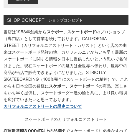
SHOP CONCEPT
ショップコンセプト
当店は1988年創業から
スケボー、スケートボード
のプロショップ
（専門店）として営業を続けております。CALIFORNIA
STREET（カリフォルニアストリート・カリスト）という店名の由
来はスケートボード発祥の地、カリフォルニアからいち早く最新の
スケートボードに関する情報を日本に提供したいという思いで名付
けました。現在スケートボードの魅力は全世界へ伝わり、世界中の
商品が当店で販売できるようになりました。STRICTLY
SKATEBOARDING（100%完全にスケートボードの精神）で、これ
からも日本全国の皆様に
スケボー、スケートボード
の商品、楽しさ
をいち早く提供し、スケートボーダー達の輪と共に、より良い環境
を広げていきたいと思っております。
カリフォルニアストリートの歴史について
スケートボードのカリフォルニアストリート
在庫数常時3,000点以上の品揃え
でスケートボードに必要なすべて