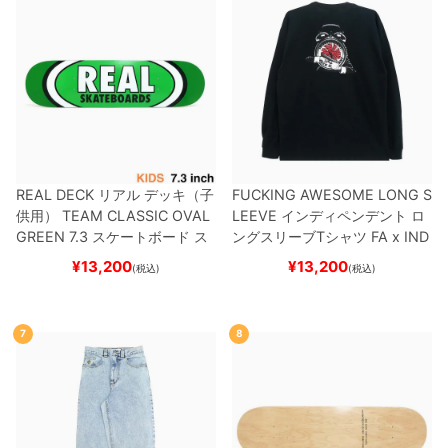
REAL DECK
リアル
デッキ（子
FUCKING AWESOME LONG S
供用）
TEAM
CLASSIC OVAL
LEEVE
インディペンデント
ロ
GREEN 7.3
スケートボード ス
ングスリーブTシャツ
FA x IND
ケボー
EPENDENT
HOSTAGE
BLAC
¥
13,200
¥
13,200
(税込)
(税込)
K
スケートボード スケボー
7
8