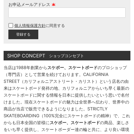
お申込メールアドレス
(
必
個人情報保護方針
に同意する
須
)
SHOP CONCEPT
ショップコンセプト
当店は1988年創業から
スケボー、スケートボード
のプロショップ
（専門店）として営業を続けております。CALIFORNIA
STREET（カリフォルニアストリート・カリスト）という店名の由
来はスケートボード発祥の地、カリフォルニアからいち早く最新の
スケートボードに関する情報を日本に提供したいという思いで名付
けました。現在スケートボードの魅力は全世界へ伝わり、世界中の
商品が当店で販売できるようになりました。STRICTLY
SKATEBOARDING（100%完全にスケートボードの精神）で、これ
からも日本全国の皆様に
スケボー、スケートボード
の商品、楽しさ
をいち早く提供し、スケートボーダー達の輪と共に、より良い環境