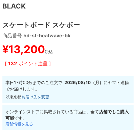
BLACK
8.8inch
8.9inch
75mm
29.5cm
スケートボード スケボー
8.9inch
9.0inch以上
110mm
30cm
商品番号
hd-sf-heatwave-bk
9.0inch以上
¥
13,200
税込
シェイプデッキ
[
132
ポイント進呈 ]
高性能デッキ
本日
17時00分
までのご注文で
2026/08/10（月）
に
ヤマト運輸
でお届けします。
東京都
お届け先を変更
オンラインストアに掲載されている商品は、全て
店舗でもご購入
可能
です。
店舗情報を見る