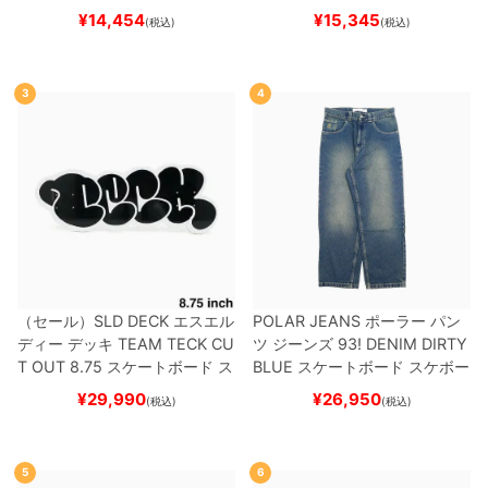
ット
（トリック用）
スケートボ
ー
¥
14,454
¥
15,345
(税込)
(税込)
ード スケボー
3
4
（セール）
SLD DECK
エスエル
POLAR JEANS
ポーラー
パン
ディー
デッキ
TEAM
TECK CU
ツ ジーンズ
93! DENIM
DIRTY
T OUT 8.75
スケートボード ス
BLUE
スケートボード スケボー
ケボー
¥
29,990
¥
26,950
(税込)
(税込)
5
6