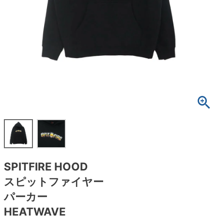
ボーンズ STF（エスティーエフ）
スケートパーク情報
特定商取引法に基づく表記
7.9inch
8.0inch
58mm
25cm
ボルト
ショーツ
パウエルペラルタ DF（ドラゴンフォーミュ
ラ）
8.0inch
8.1inch
59mm
25.5cm
パーツ・その他
長袖ボタンシャツ
ソフトウィール（クルーザー）
8.1inch
8.2inch
60mm
26cm
足回りセット（トラック・ウィールセット）
7分袖シャツ・ラグラン
8.2inch
8.3inch
62mm
26.5cm
ヘルメット・パッド
半袖シャツ
8.3inch
8.4inch
63mm
27cm
練習用アイテム（初心者におすすめ）
キャップ
8.4inch
8.5inch
64mm
27.5cm
スケートケース・バッグ
ソックス
SPITFIRE HOOD
8.5inch
8.6inch
65mm
28cm
メディア（雑誌・DVD・CD）
アンダーウエア
スピットファイヤー
8.6inch
8.7inch
70mm
28.5cm
パーカー
サイズの測り方
HEATWAVE
8.7inch
8.8inch
72mm
29cm