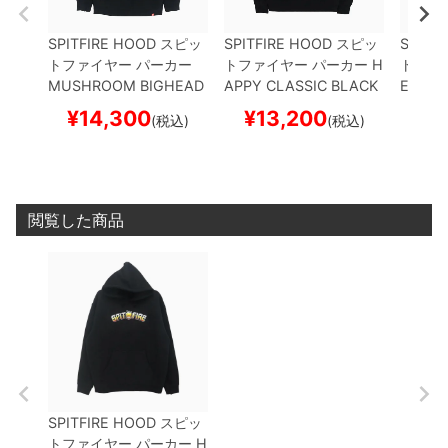
SPITFIRE HOOD
スピッ
SPITFIRE HOOD
スピッ
SPITF
トファイヤー
パーカー
トファイヤー
パーカー
H
トファ
MUSHROOM BIGHEAD
APPY CLASSIC
BLACK
EAM B
BLACK
スケートボード
スケートボード スケボー
ACK
ス
¥
14,300
¥
13,200
¥
1
(税込)
(税込)
スケボー
ケボー
閲覧した商品
SPITFIRE HOOD
スピッ
トファイヤー
パーカー
H