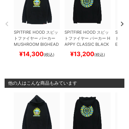
SPITFIRE HOOD
スピッ
SPITFIRE HOOD
スピッ
SPITF
トファイヤー
パーカー
トファイヤー
パーカー
H
トファ
MUSHROOM BIGHEAD
APPY CLASSIC
BLACK
EAM B
BLACK
スケートボード
スケートボード スケボー
ACK
ス
¥
14,300
¥
13,200
¥
1
(税込)
(税込)
スケボー
ケボー
他の人はこんな商品もみています