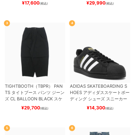
ケボー
¥
17,600
¥
29,990
(税込)
(税込)
3
4
TIGHTBOOTH（TBPR） PAN
ADIDAS SKATEBOARDING S
TS
タイトブース
パンツ ジーン
HOES
アディダススケートボー
ズ
CL BALLOON
BLACK
スケ
ディング
シューズ スニーカー
ートボード スケボー
スーパースター
SUPERSTAR A
¥
29,700
¥
14,300
(税込)
(税込)
DV
BLACK/WHITE/WHITE
G
W6931
スケートボード スケボ
ー
5
6