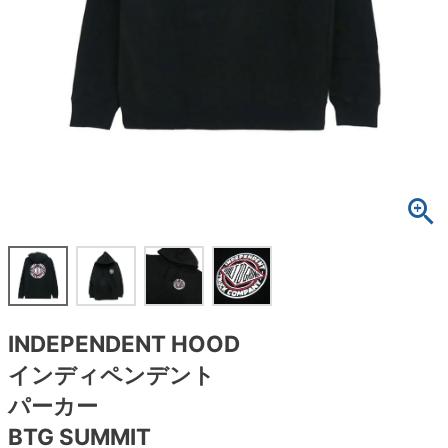
ボーンズ STF（エスティーエフ）
スケートパーク情報
特定商取引法に基づく表記
7.9inch
8.0inch
58mm
25cm
ボルト
ショーツ
パウエルペラルタ DF（ドラゴンフォーミュ
ラ）
8.0inch
8.1inch
59mm
25.5cm
パーツ・その他
長袖ボタンシャツ
ソフトウィール（クルーザー）
8.1inch
8.2inch
60mm
26cm
足回りセット（トラック・ウィールセット）
7分袖シャツ・ラグラン
8.2inch
8.3inch
62mm
26.5cm
ヘルメット・パッド
半袖シャツ
8.3inch
8.4inch
63mm
27cm
練習用アイテム（初心者におすすめ）
キャップ
8.4inch
8.5inch
64mm
27.5cm
スケートケース・バッグ
ソックス
INDEPENDENT HOOD
8.5inch
8.6inch
65mm
28cm
メディア（雑誌・DVD・CD）
アンダーウエア
インディペンデント
8.6inch
8.7inch
70mm
28.5cm
パーカー
サイズの測り方
BTG SUMMIT
8.7inch
8.8inch
72mm
29cm