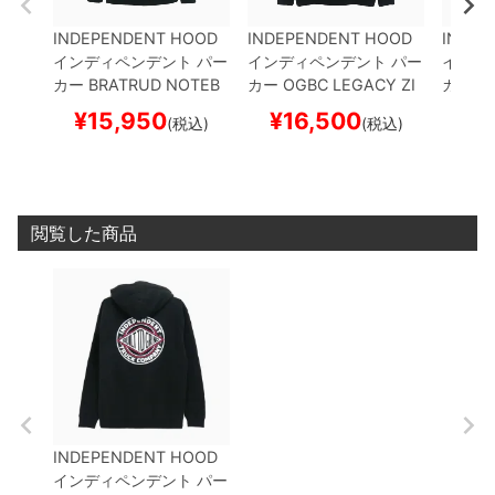
INDEPENDENT HOOD
INDEPENDENT HOOD
INDEP
インディペンデント
パー
インディペンデント
パー
インデ
カー
BRATRUD NOTEB
カー
OGBC LEGACY ZI
カー
DR
OOK ZIP
BLACK
スケー
P
BLACK
スケートボー
BROID
¥
15,950
¥
16,500
¥
1
(税込)
(税込)
トボード スケボー
ド スケボー
ケート
閲覧した商品
INDEPENDENT HOOD
インディペンデント
パー