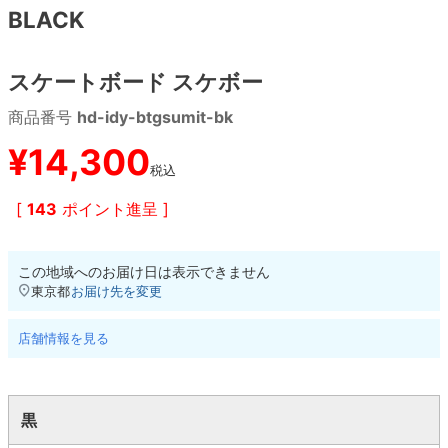
BLACK
8.8inch
8.9inch
75mm
29.5cm
スケートボード スケボー
8.9inch
9.0inch以上
110mm
30cm
商品番号
hd-idy-btgsumit-bk
9.0inch以上
¥
14,300
税込
シェイプデッキ
[
143
ポイント進呈 ]
高性能デッキ
この地域へのお届け日は表示できません
東京都
お届け先を変更
店舗情報を見る
黒