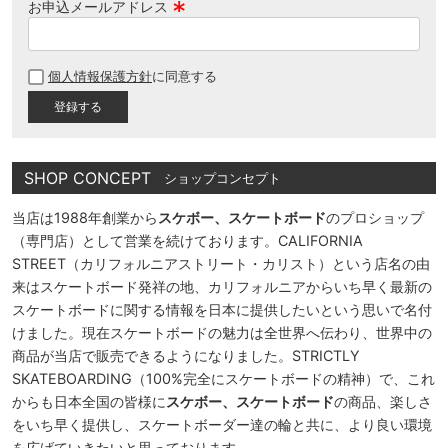
お申込メールアドレス
(
必
個人情報保護方針
に同意する
須
)
SHOP CONCEPT
ショップコンセプト
当店は1988年創業から
スケボー、スケートボード
のプロショップ
（専門店）として営業を続けております。CALIFORNIA
STREET（カリフォルニアストリート・カリスト）という店名の由
来はスケートボード発祥の地、カリフォルニアからいち早く最新の
スケートボードに関する情報を日本に提供したいという思いで名付
けました。現在スケートボードの魅力は全世界へ伝わり、世界中の
商品が当店で販売できるようになりました。STRICTLY
SKATEBOARDING（100%完全にスケートボードの精神）で、これ
からも日本全国の皆様に
スケボー、スケートボード
の商品、楽しさ
をいち早く提供し、スケートボーダー達の輪と共に、より良い環境
を広げていきたいと思っております。