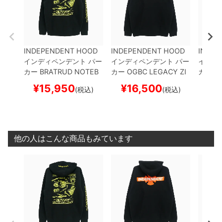
INDEPENDENT HOOD
INDEPENDENT HOOD
INDEP
インディペンデント
パー
インディペンデント
パー
インデ
カー
BRATRUD NOTEB
カー
OGBC LEGACY ZI
カー
DR
OOK ZIP
BLACK
スケー
P
BLACK
スケートボー
BROID
¥
15,950
¥
16,500
¥
1
(税込)
(税込)
トボード スケボー
ド スケボー
ケート
他の人はこんな商品もみています