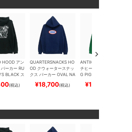
O HOOD
アン
QUARTERSNACKS HO
ANTIHERO HOOD
アン
パーカー
RU
OD
クウォータースナッ
チヒーロー
パーカー
O
YS
BLACK
ス
クス
パーカー
OVAL
NA
G PIGEON
DARK GREE
ド スケボー
VY
スケートボード スケ
N
スケートボード スケ
300
¥
18,700
¥
14,300
(税込)
(税込)
(税込)
ボー
ボー