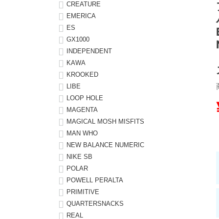
CREATURE
EMERICA
8.8inch
8.9inch
75mm
29.5cm
ES
GX1000
8.9inch
9.0inch以上
110mm
30cm
INDEPENDENT
KAWA
9.0inch以上
KROOKED
LIBE
シェイプデッキ
LOOP HOLE
MAGENTA
高性能デッキ
MAGICAL MOSH MISFITS
MAN WHO
NEW BALANCE NUMERIC
NIKE SB
POLAR
POWELL PERALTA
PRIMITIVE
QUARTERSNACKS
REAL