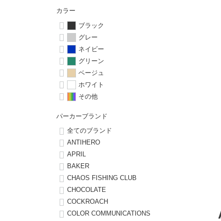
ボーンズ STF（エスティーエフ）
シューレース・その他
INFO
プライバシーポリシー
デッキテープ
パンツ
カラー
7.9inch
8.0inch
58mm
25cm
パウエルペラルタ DF（ドラゴンフォーミュラ）
スケートパーク情報
特定商取引法に基づく表記
ブラック
ボルト
ショーツ
グレー
8.0inch
8.1inch
59mm
25.5cm
ソフトウィール（クルーザー）
ネイビー
パーツ・その他
長袖ボタンシャツ
グリーン
8.1inch
8.2inch
60mm
26cm
ベージュ
足回りセット（トラック・ウィールセット）
7分袖シャツ・ラグラン
ホワイト
8.2inch
8.3inch
62mm
26.5cm
その他
ヘルメット・パッド
半袖シャツ
パーカーブランド
8.3inch
8.4inch
63mm
27cm
練習用アイテム（初心者におすすめ）
キャップ
全てのブランド
8.4inch
8.5inch
64mm
27.5cm
ANTIHERO
APRIL
スケートケース・バッグ
ソックス
BAKER
8.5inch
8.6inch
65mm
28cm
CHAOS FISHING CLUB
メディア（雑誌・DVD・CD）
アンダーウエア
CHOCOLATE
8.6inch
8.7inch
70mm
28.5cm
COCKROACH
サイズの測り方
COLOR COMMUNICATIONS
8.7inch
8.8inch
72mm
29cm