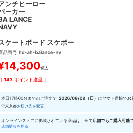
アンチヒーロー
パーカー
BA LANCE
NAVY
スケートボード スケボー
商品番号
hd-ah-balance-nv
¥
14,300
税込
[
143
ポイント進呈 ]
本日
17時00分
までのご注文で
2026/08/09（日）
に
ヤマト運輸
でお
東京都
お届け先を変更
オンラインストアに掲載されている商品は、全て
店舗でもご購入可能
店舗情報を見る