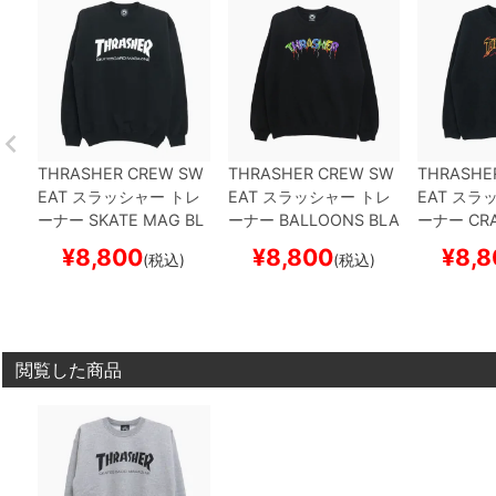
THRASHER CREW SW
THRASHER CREW SW
THRASHE
EAT
スラッシャー
トレ
EAT
スラッシャー
トレ
EAT
スラッ
ーナー
SKATE MAG
BL
ーナー
BALLOONS
BLA
ーナー
CRA
ACK（US企画）
スケー
CK（US企画）
スケート
XTEENAG
¥
8,800
¥
8,800
¥
8,8
(税込)
(税込)
トボード スケボー
ボード スケボー
（US企画
ード スケ
閲覧した商品