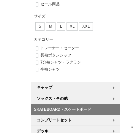
ボーンズ STF（エスティーエフ）
シューレース・その他
INFO
プライバシーポリシー
デッキテープ
パンツ
セール商品
7.9inch
8.0inch
58mm
25cm
パウエルペラルタ DF（ドラゴンフォーミュラ）
スケートパーク情報
特定商取引法に基づく表記
ボルト
ショーツ
サイズ
8.0inch
8.1inch
59mm
25.5cm
S
M
L
XL
XXL
ソフトウィール（クルーザー）
パーツ・その他
長袖ボタンシャツ
カテゴリー
8.1inch
8.2inch
60mm
26cm
足回りセット（トラック・ウィールセット）
7分袖シャツ・ラグラン
トレーナー・セーター
長袖ボタンシャツ
8.2inch
8.3inch
62mm
26.5cm
7分袖シャツ・ラグラン
ヘルメット・パッド
半袖シャツ
半袖シャツ
8.3inch
8.4inch
63mm
27cm
練習用アイテム（初心者におすすめ）
キャップ
8.4inch
8.5inch
64mm
27.5cm
キャップ
スケートケース・バッグ
ソックス
ソックス・その他
8.5inch
8.6inch
65mm
28cm
メディア（雑誌・DVD・CD）
アンダーウエア
SKATEBOARD・スケートボード
8.6inch
8.7inch
70mm
28.5cm
コンプリートセット
サイズの測り方
8.7inch
8.8inch
72mm
29cm
デッキ