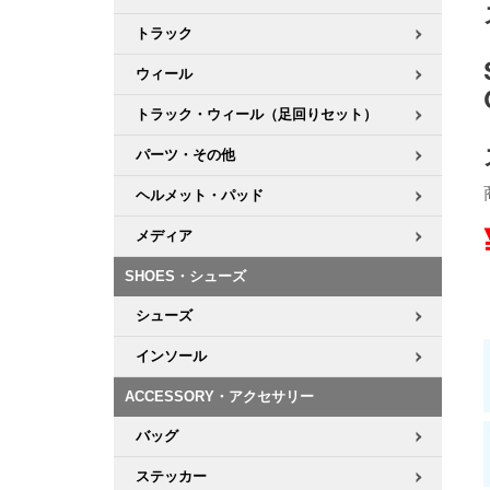
トラック
8.8inch
8.9inch
75mm
29.5cm
ウィール
8.9inch
9.0inch以上
110mm
30cm
トラック・ウィール（足回りセット）
パーツ・その他
9.0inch以上
ヘルメット・パッド
シェイプデッキ
メディア
高性能デッキ
SHOES・シューズ
シューズ
インソール
ACCESSORY・アクセサリー
バッグ
ステッカー