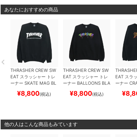
あなたにおすすめの商品
THRASHER CREW SW
THRASHER CREW SW
THRASHE
EAT
スラッシャー
トレ
EAT
スラッシャー
トレ
EAT
スラッ
ーナー
SKATE MAG
BL
ーナー
BALLOONS
BLA
ーナー
CRA
ACK（US企画）
スケー
CK（US企画）
スケート
XTEENAG
¥
8,800
¥
8,800
¥
8,8
(税込)
(税込)
トボード スケボー
ボード スケボー
（US企画
ード スケ
他の人はこんな商品もみています