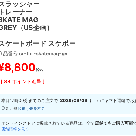
スラッシャー
トレーナー
SKATE MAG
GREY（US企画）
スケートボード スケボー
商品番号
cr-thr-skatemag-gy
¥
8,800
税込
[
88
ポイント進呈 ]
本日
17時00分
までのご注文で
2026/08/08（土）
に
ヤマト運輸
でお
東京都
お届け先を変更
オンラインストアに掲載されている商品は、全て
店舗でもご購入可能
店舗情報を見る