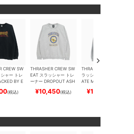
R CREW SW
THRASHER CREW SW
THRASHER HOOD
ス
シャー
トレ
EAT
スラッシャー
トレ
ラッシャー
パーカー
SK
CKED BY E
ーナー
DROPOUT
ASH
ATE MAG
GREY（US
ER
BLACK
（US企画）
スケートボ
企画）
スケートボード
00
¥
10,450
¥
12,650
(税込)
(税込)
(税込)
）
スケートボ
ード スケボー
スケボー
ボー