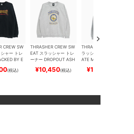
R CREW SW
THRASHER CREW SW
THRASHER HOOD
ス
シャー
トレ
EAT
スラッシャー
トレ
ラッシャー
パーカー
SK
CKED BY E
ーナー
DROPOUT
ASH
ATE MAG
GREY（US
ER
BLACK
（US企画）
スケートボ
企画）
スケートボード
00
¥
10,450
¥
12,650
(税込)
(税込)
(税込)
）
スケートボ
ード スケボー
スケボー
ボー