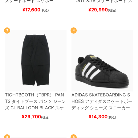
スケートボード スケボー
T OUT 8.75
スケートボード ス
ケボー
¥
17,600
¥
29,990
(税込)
(税込)
3
4
TIGHTBOOTH（TBPR） PAN
ADIDAS SKATEBOARDING S
TS
タイトブース
パンツ ジーン
HOES
アディダススケートボー
ズ
CL BALLOON
BLACK
スケ
ディング
シューズ スニーカー
ートボード スケボー
スーパースター
SUPERSTAR A
¥
29,700
¥
14,300
(税込)
(税込)
DV
BLACK/WHITE/WHITE
G
W6931
スケートボード スケボ
ー
5
6