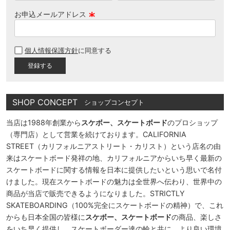
お申込メールアドレス
(
必
個人情報保護方針
に同意する
須
)
SHOP CONCEPT
ショップコンセプト
当店は1988年創業から
スケボー、スケートボード
のプロショップ
（専門店）として営業を続けております。CALIFORNIA
STREET（カリフォルニアストリート・カリスト）という店名の由
来はスケートボード発祥の地、カリフォルニアからいち早く最新の
スケートボードに関する情報を日本に提供したいという思いで名付
けました。現在スケートボードの魅力は全世界へ伝わり、世界中の
商品が当店で販売できるようになりました。STRICTLY
SKATEBOARDING（100%完全にスケートボードの精神）で、これ
からも日本全国の皆様に
スケボー、スケートボード
の商品、楽しさ
をいち早く提供し、スケートボーダー達の輪と共に、より良い環境