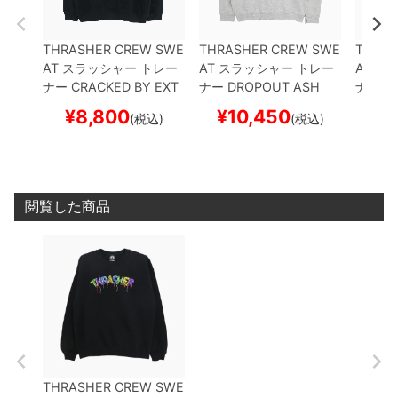
THRASHER CREW SWE
THRASHER CREW SWE
THRAS
AT
スラッシャー
トレー
AT
スラッシャー
トレー
AT
スラ
ナー
CRACKED BY EXT
ナー
DROPOUT
ASH
ナー
SK
EENAGER
BLACK（US
（US企画）
スケートボ
K（U
¥
8,800
¥
10,450
¥
(税込)
(税込)
企画）
スケートボード
ード スケボー
ード 
スケボー
閲覧した商品
THRASHER CREW SWE