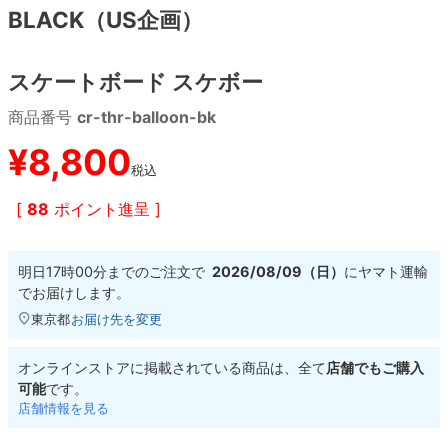
BLACK（US企画）
8.8inch
8.9inch
75mm
29.5cm
スケートボード スケボー
8.9inch
9.0inch以上
110mm
30cm
商品番号
cr-thr-balloon-bk
9.0inch以上
¥
8,800
税込
シェイプデッキ
[
88
ポイント進呈 ]
高性能デッキ
明日
17時00分
までのご注文で
2026/08/09（日）
に
ヤマト運輸
でお届けします。
東京都
お届け先を変更
オンラインストアに掲載されている商品は、全て
店舗でもご購入
可能
です。
店舗情報を見る