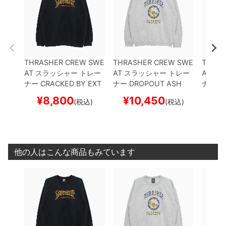
THRASHER CREW SWE
THRASHER CREW SWE
THRAS
AT
スラッシャー
トレー
AT
スラッシャー
トレー
AT
スラ
ナー
CRACKED BY EXT
ナー
DROPOUT
ASH
ナー
SK
EENAGER
BLACK（US
（US企画）
スケートボ
K（U
¥
8,800
¥
10,450
¥
(税込)
(税込)
企画）
スケートボード
ード スケボー
ード 
スケボー
他の人はこんな商品もみています