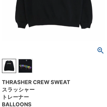
ボーンズ STF（エスティーエフ）
スケートパーク情報
特定商取引法に基づく表記
7.9inch
8.0inch
58mm
25cm
ボルト
ショーツ
パウエルペラルタ DF（ドラゴンフォーミュ
ラ）
8.0inch
8.1inch
59mm
25.5cm
パーツ・その他
長袖ボタンシャツ
ソフトウィール（クルーザー）
8.1inch
8.2inch
60mm
26cm
足回りセット（トラック・ウィールセット）
7分袖シャツ・ラグラン
8.2inch
8.3inch
62mm
26.5cm
ヘルメット・パッド
半袖シャツ
8.3inch
8.4inch
63mm
27cm
練習用アイテム（初心者におすすめ）
キャップ
8.4inch
8.5inch
64mm
27.5cm
スケートケース・バッグ
ソックス
THRASHER CREW SWEAT
8.5inch
8.6inch
65mm
28cm
メディア（雑誌・DVD・CD）
アンダーウエア
スラッシャー
8.6inch
8.7inch
70mm
28.5cm
トレーナー
サイズの測り方
BALLOONS
8.7inch
8.8inch
72mm
29cm