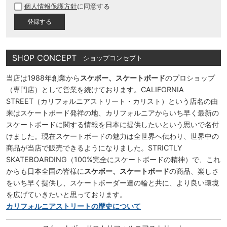
個人情報保護方針
に同意する
須
)
SHOP CONCEPT
ショップコンセプト
当店は1988年創業から
スケボー、スケートボード
のプロショップ
（専門店）として営業を続けております。CALIFORNIA
STREET（カリフォルニアストリート・カリスト）という店名の由
来はスケートボード発祥の地、カリフォルニアからいち早く最新の
スケートボードに関する情報を日本に提供したいという思いで名付
けました。現在スケートボードの魅力は全世界へ伝わり、世界中の
商品が当店で販売できるようになりました。STRICTLY
SKATEBOARDING（100%完全にスケートボードの精神）で、これ
からも日本全国の皆様に
スケボー、スケートボード
の商品、楽しさ
をいち早く提供し、スケートボーダー達の輪と共に、より良い環境
を広げていきたいと思っております。
カリフォルニアストリートの歴史について