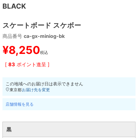
BLACK
8.8inch
8.9inch
75mm
29.5cm
スケートボード スケボー
8.9inch
9.0inch以上
110mm
30cm
商品番号
ca-gx-miniog-bk
9.0inch以上
¥
8,250
税込
シェイプデッキ
[
83
ポイント進呈 ]
高性能デッキ
この地域へのお届け日は表示できません
東京都
お届け先を変更
店舗情報を見る
黒