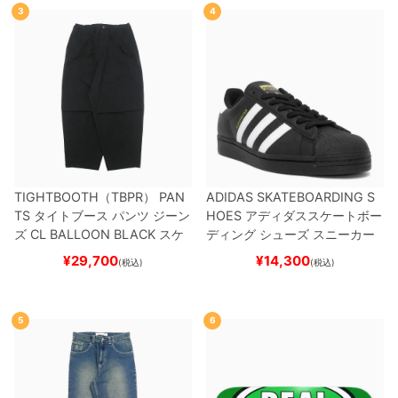
3
4
TIGHTBOOTH（TBPR） PAN
ADIDAS SKATEBOARDING S
TS
タイトブース
パンツ ジーン
HOES
アディダススケートボー
ズ
CL BALLOON
BLACK
スケ
ディング
シューズ スニーカー
ートボード スケボー
スーパースター
SUPERSTAR A
¥
29,700
¥
14,300
(税込)
(税込)
DV
BLACK/WHITE/WHITE
G
W6931
スケートボード スケボ
ー
5
6