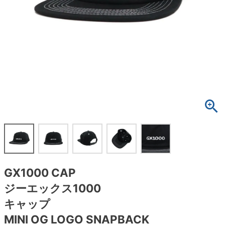
ボーンズ STF（エスティーエフ）
スケートパーク情報
特定商取引法に基づく表記
7.9inch
8.0inch
58mm
25cm
ボルト
ショーツ
パウエルペラルタ DF（ドラゴンフォーミュ
ラ）
8.0inch
8.1inch
59mm
25.5cm
パーツ・その他
長袖ボタンシャツ
ソフトウィール（クルーザー）
8.1inch
8.2inch
60mm
26cm
足回りセット（トラック・ウィールセット）
7分袖シャツ・ラグラン
8.2inch
8.3inch
62mm
26.5cm
ヘルメット・パッド
半袖シャツ
8.3inch
8.4inch
63mm
27cm
練習用アイテム（初心者におすすめ）
キャップ
8.4inch
8.5inch
64mm
27.5cm
スケートケース・バッグ
ソックス
GX1000 CAP
8.5inch
8.6inch
65mm
28cm
メディア（雑誌・DVD・CD）
アンダーウエア
ジーエックス1000
8.6inch
8.7inch
70mm
28.5cm
キャップ
サイズの測り方
MINI OG LOGO SNAPBACK
8.7inch
8.8inch
72mm
29cm