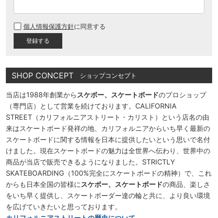
(
必
個人情報保護方針
に同意する
須
)
SHOP CONCEPT
ショップコンセプト
当店は1988年創業から
スケボー、スケートボード
のプロショップ
（専門店）として営業を続けております。CALIFORNIA
STREET（カリフォルニアストリート・カリスト）という店名の由
来はスケートボード発祥の地、カリフォルニアからいち早く最新の
スケートボードに関する情報を日本に提供したいという思いで名付
けました。現在スケートボードの魅力は全世界へ伝わり、世界中の
商品が当店で販売できるようになりました。STRICTLY
SKATEBOARDING（100%完全にスケートボードの精神）で、これ
からも日本全国の皆様に
スケボー、スケートボード
の商品、楽しさ
をいち早く提供し、スケートボーダー達の輪と共に、より良い環境
を広げていきたいと思っております。
カリフォルニアストリートの歴史について