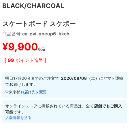
BLACK/CHARCOAL
8.8inch
8.9inch
75mm
29.5cm
スケートボード スケボー
8.9inch
9.0inch以上
110mm
30cm
商品番号
ca-evi-oneup6-bkch
9.0inch以上
¥
9,900
税込
シェイプデッキ
[
99
ポイント進呈 ]
高性能デッキ
明日
17時00分
までのご注文で
2026/08/08（土）
に
ヤマト運輸
でお届けします。
東京都
お届け先を変更
オンラインストアに掲載されている商品は、全て
店舗でもご購入
可能
です。
店舗情報を見る