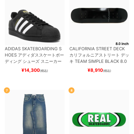
ADIDAS SKATEBOARDING S
CALIFORNIA STREET DECK
HOES
アディダススケートボー
カリフォルニアストリート
デッ
ディング
シューズ スニーカー
キ
TEAM
SIMPLE BLACK 8.0
スーパースター
SUPERSTAR A
ブランク（BBS / GENERATO
¥
14,300
¥
8,910
(税込)
(税込)
DV
BLACK/WHITE/WHITE
G
R）
スケートボード スケボー
W6931
スケートボード スケボ
ー
7
8