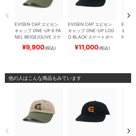
EVISEN CAP
エビセン
EVISEN CAP
エビセン
EVISE
キャップ
ONE-UP 6 PA
キャップ
ONE-UP LOG
キャッ
NEL
BEIGE/OLIVE
スケ
O
BLACK
スケートボー
NEL
B
ートボード スケボー
ド スケボー
ード 
¥
9,900
¥
11,000
¥
1
(税込)
(税込)
他の人はこんな商品もみています