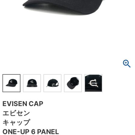
ボーンズ STF（エスティーエフ）
スケートパーク情報
特定商取引法に基づく表記
7.9inch
8.0inch
58mm
25cm
ボルト
ショーツ
パウエルペラルタ DF（ドラゴンフォーミュ
ラ）
8.0inch
8.1inch
59mm
25.5cm
パーツ・その他
長袖ボタンシャツ
ソフトウィール（クルーザー）
8.1inch
8.2inch
60mm
26cm
足回りセット（トラック・ウィールセット）
7分袖シャツ・ラグラン
8.2inch
8.3inch
62mm
26.5cm
ヘルメット・パッド
半袖シャツ
8.3inch
8.4inch
63mm
27cm
練習用アイテム（初心者におすすめ）
キャップ
8.4inch
8.5inch
64mm
27.5cm
スケートケース・バッグ
ソックス
EVISEN CAP
8.5inch
8.6inch
65mm
28cm
メディア（雑誌・DVD・CD）
アンダーウエア
エビセン
8.6inch
8.7inch
70mm
28.5cm
キャップ
サイズの測り方
ONE-UP 6 PANEL
8.7inch
8.8inch
72mm
29cm