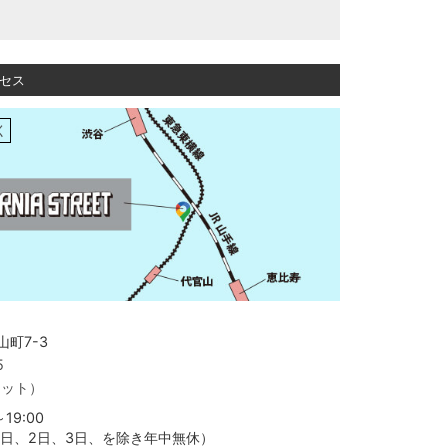
セス
く
町7-3
5
ャット）
19:00
月1日、2日、3日、を除き年中無休）