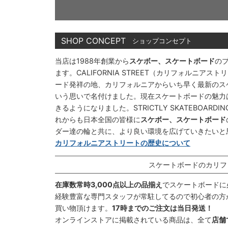
SHOP CONCEPT
ショップコンセプト
当店は1988年創業から
スケボー、スケートボード
の
ます。CALIFORNIA STREET（カリフォルニ
ード発祥の地、カリフォルニアからいち早く最新のス
いう思いで名付けました。現在スケートボードの魅力
きるようになりました。STRICTLY SKATEBOAR
れからも日本全国の皆様に
スケボー、スケートボード
ダー達の輪と共に、より良い環境を広げていきたいと
カリフォルニアストリートの歴史について
スケートボードのカリフ
在庫数常時3,000点以上の品揃え
でスケートボードに
経験豊富な専門スタッフが常駐してるので初心者の方
買い物頂けます。
17時までのご注文は当日発送！
オンラインストアに掲載されている商品は、全て
店舗