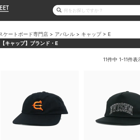
スケートボード専門店
アパレル
キャップ
E
【キャップ】ブランド・E
11
件中
1
-
11
件表