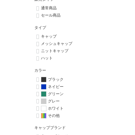
ボーンズ STF（エスティーエフ）
シューレース・その他
INFO
プライバシーポリシー
デッキテープ
パンツ
通常商品
7.9inch
8.0inch
58mm
25cm
パウエルペラルタ DF（ドラゴンフォーミュラ）
スケートパーク情報
特定商取引法に基づく表記
セール商品
ボルト
ショーツ
8.0inch
8.1inch
59mm
25.5cm
タイプ
ソフトウィール（クルーザー）
パーツ・その他
長袖ボタンシャツ
キャップ
8.1inch
8.2inch
60mm
26cm
メッシュキャップ
足回りセット（トラック・ウィールセット）
7分袖シャツ・ラグラン
ニットキャップ
8.2inch
8.3inch
62mm
26.5cm
ハット
ヘルメット・パッド
半袖シャツ
カラー
8.3inch
8.4inch
63mm
27cm
練習用アイテム（初心者におすすめ）
キャップ
ブラック
ネイビー
8.4inch
8.5inch
64mm
27.5cm
グリーン
スケートケース・バッグ
ソックス
グレー
8.5inch
8.6inch
65mm
28cm
ホワイト
メディア（雑誌・DVD・CD）
アンダーウエア
その他
8.6inch
8.7inch
70mm
28.5cm
サイズの測り方
キャップブランド
8.7inch
8.8inch
72mm
29cm