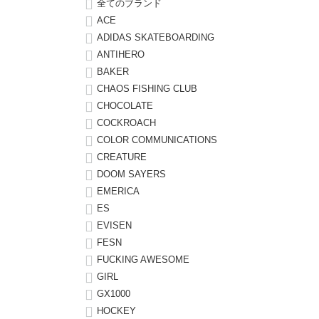
全てのブランド
ACE
8.8inch
8.9inch
75mm
29.5cm
ADIDAS SKATEBOARDING
ANTIHERO
8.9inch
9.0inch以上
110mm
30cm
BAKER
CHAOS FISHING CLUB
9.0inch以上
CHOCOLATE
COCKROACH
COLOR COMMUNICATIONS
シェイプデッキ
CREATURE
DOOM SAYERS
高性能デッキ
EMERICA
ES
EVISEN
FESN
FUCKING AWESOME
GIRL
GX1000
HOCKEY