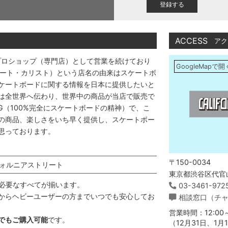
)
ACCESS
アク
プロショップ（専門店）として営業を続けており
GoogleMapで開
アストリート・カリスト）という店名の由来はスケートボ
ケートボードに関する情報を日本に提供したいと
は全世界へ伝わり、世界中の商品が当店で販売で
DING（100%完全にスケートボードの精神）で、こ
の商品、楽しさをいち早く提供し、スケートボー
思っております。
〒150-0034
ォルニアストリート
東京都渋谷区代官山
必要なすべてが揃います。
03-3461-972
からヘビーユーザーの方までいつでも安心してお
相談窓口（チ
営業時間：12:00～
でもご購入可能
です。
（12月31日、1