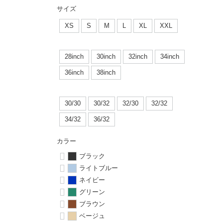
ボーンズ STF（エスティーエフ）
シューレース・その他
INFO
プライバシーポリシー
デッキテープ
パンツ
サイズ
7.9inch
8.0inch
58mm
25cm
パウエルペラルタ DF（ドラゴンフォーミュラ）
スケートパーク情報
特定商取引法に基づく表記
XS
S
M
L
XL
XXL
ボルト
ショーツ
8.0inch
8.1inch
59mm
25.5cm
ソフトウィール（クルーザー）
パーツ・その他
長袖ボタンシャツ
28inch
30inch
32inch
34inch
8.1inch
8.2inch
60mm
26cm
36inch
38inch
足回りセット（トラック・ウィールセット）
7分袖シャツ・ラグラン
8.2inch
8.3inch
62mm
26.5cm
30/30
30/32
32/30
32/32
ヘルメット・パッド
半袖シャツ
8.3inch
8.4inch
63mm
27cm
34/32
36/32
練習用アイテム（初心者におすすめ）
キャップ
カラー
8.4inch
8.5inch
64mm
27.5cm
ブラック
スケートケース・バッグ
ソックス
ライトブルー
8.5inch
8.6inch
65mm
28cm
ネイビー
メディア（雑誌・DVD・CD）
アンダーウエア
グリーン
8.6inch
8.7inch
70mm
28.5cm
ブラウン
サイズの測り方
ベージュ
8.7inch
8.8inch
72mm
29cm