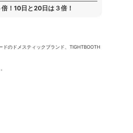
倍！10日と20日は３倍！
のドメスティックブランド、TIGHTBOOTH
。
ス。