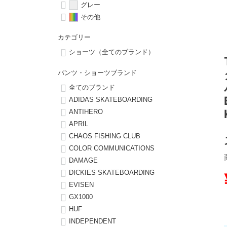
グレー
その他
8.8inch
8.9inch
75mm
29.5cm
カテゴリー
8.9inch
9.0inch以上
110mm
30cm
ショーツ（全てのブランド）
パンツ・ショーツブランド
9.0inch以上
全てのブランド
ADIDAS SKATEBOARDING
シェイプデッキ
ANTIHERO
APRIL
高性能デッキ
CHAOS FISHING CLUB
COLOR COMMUNICATIONS
DAMAGE
DICKIES SKATEBOARDING
EVISEN
GX1000
HUF
INDEPENDENT