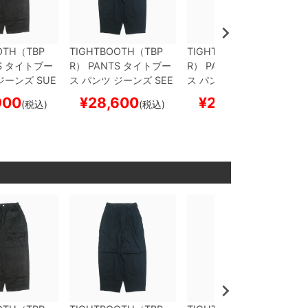
OTH（TBP
TIGHTBOOTH（TBP
TIGHTBOOTH（TBP
S
タイトブー
R） PANTS
タイトブー
R） PANTS
タイトブー
ジーンズ
SUE
ス
パンツ ジーンズ
SEE
ス
パンツ ジーンズ
CL B
Y
BLACK
ス
RSUCKER BALLOON
B
ALLOON
BLACK
スケ
900
¥
28,600
¥
29,700
(税込)
(税込)
(税込)
ド スケボー
LACK
スケートボード
ートボード スケボー
スケボー