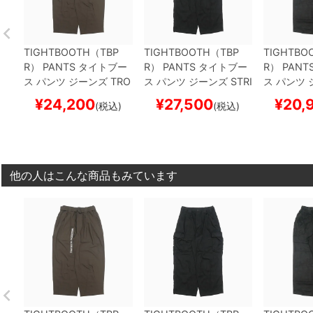
TIGHTBOOTH（TBP
TIGHTBOOTH（TBP
TIGHTBO
R） PANTS
タイトブー
R） PANTS
タイトブー
R） PANT
ス
パンツ ジーンズ
TRO
ス
パンツ ジーンズ
STRI
ス
パンツ 
BAGGY SLACKS
CHAR
PE BAGGY CARGO
BL
DE BAGG
¥
24,200
¥
27,500
¥
20,
(税込)
(税込)
COAL
スケートボード
ACK
スケートボード ス
ケートボー
スケボー
ケボー
他の人はこんな商品もみています