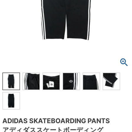
ボーンズ STF（エスティーエフ）
スケートパーク情報
特定商取引法に基づく表記
7.9inch
8.0inch
58mm
25cm
ボルト
ショーツ
パウエルペラルタ DF（ドラゴンフォーミュ
ラ）
8.0inch
8.1inch
59mm
25.5cm
パーツ・その他
長袖ボタンシャツ
ソフトウィール（クルーザー）
8.1inch
8.2inch
60mm
26cm
足回りセット（トラック・ウィールセット）
7分袖シャツ・ラグラン
8.2inch
8.3inch
62mm
26.5cm
ヘルメット・パッド
半袖シャツ
8.3inch
8.4inch
63mm
27cm
練習用アイテム（初心者におすすめ）
キャップ
8.4inch
8.5inch
64mm
27.5cm
スケートケース・バッグ
ソックス
8.5inch
8.6inch
65mm
28cm
メディア（雑誌・DVD・CD）
アンダーウエア
8.6inch
8.7inch
70mm
28.5cm
サイズの測り方
ADIDAS SKATEBOARDING PANTS
アディダススケートボーディング
8.7inch
8.8inch
72mm
29cm