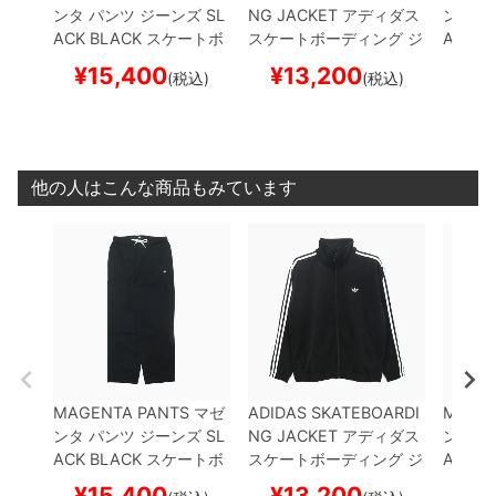
ンタ
パンツ ジーンズ
SL
NG JACKET
アディダス
ンタ
パ
ACK
BLACK
スケートボ
スケートボーディング
ジ
ACK
BE
ード スケボー
ャケット
SUPERFIRE TK
ード 
¥
15,400
¥
13,200
¥
1
(税込)
(税込)
BLACK
IJ0958
スケート
ボード スケボー
他の人はこんな商品もみています
MAGENTA PANTS
マゼ
ADIDAS SKATEBOARDI
MAGEN
ンタ
パンツ ジーンズ
SL
NG JACKET
アディダス
ンタ
パ
ACK
BLACK
スケートボ
スケートボーディング
ジ
ACK
BE
ード スケボー
ャケット
SUPERFIRE TK
ード 
¥
15,400
¥
13,200
¥
1