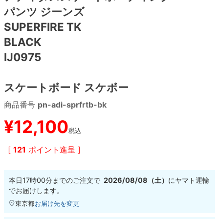
パンツ ジーンズ
8.8inch
8.9inch
75mm
29.5cm
SUPERFIRE TK
BLACK
8.9inch
9.0inch以上
110mm
30cm
IJ0975
9.0inch以上
スケートボード スケボー
シェイプデッキ
商品番号
pn-adi-sprfrtb-bk
¥
12,100
高性能デッキ
税込
[
121
ポイント進呈 ]
本日
17時00分
までのご注文で
2026/08/08（土）
に
ヤマト運輸
でお届けします。
東京都
お届け先を変更