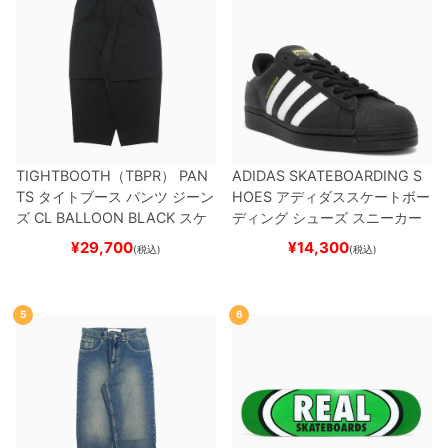
TIGHTBOOTH（TBPR） PAN
ADIDAS SKATEBOARDING S
TS
タイトブース
パンツ ジーン
HOES
アディダススケートボー
ズ
CL BALLOON
BLACK
スケ
ディング
シューズ スニーカー
ートボード スケボー
スーパースター
SUPERSTAR A
¥
29,700
¥
14,300
(税込)
(税込)
DV
BLACK/WHITE/WHITE
G
W6931
スケートボード スケボ
ー
5
6