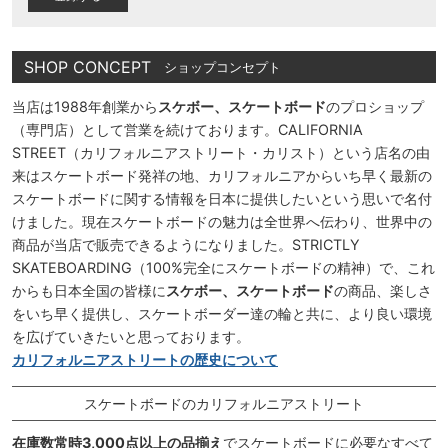
SHOP CONCEPT
ショップコンセプト
当店は1988年創業から
スケボー、スケートボード
のプロショップ
（専門店）として営業を続けております。CALIFORNIA
STREET（カリフォルニアストリート・カリスト）という店名の由
来はスケートボード発祥の地、カリフォルニアからいち早く最新の
スケートボードに関する情報を日本に提供したいという思いで名付
けました。現在スケートボードの魅力は全世界へ伝わり、世界中の
商品が当店で販売できるようになりました。STRICTLY
SKATEBOARDING（100%完全にスケートボードの精神）で、これ
からも日本全国の皆様に
スケボー、スケートボード
の商品、楽しさ
をいち早く提供し、スケートボーダー達の輪と共に、より良い環境
を広げていきたいと思っております。
カリフォルニアストリートの歴史について
スケートボードのカリフォルニアストリート
在庫数常時3,000点以上の品揃え
でスケートボードに必要なすべて