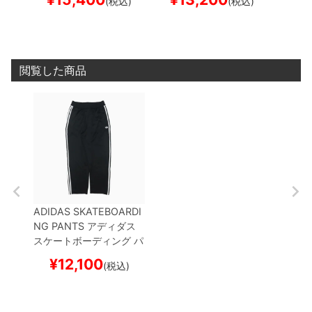
(税込)
(税込)
BLACK
IJ0958
スケート
ボード スケボー
閲覧した商品
ADIDAS SKATEBOARDI
NG PANTS
アディダス
スケートボーディング
パ
ンツ ジーンズ
SUPERFIR
¥
12,100
(税込)
E TK
BLACK
IJ0975
ス
ケートボード スケボー