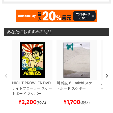
あなたにおすすめの商品
NIGHT PROWLER
DVD
川
雑誌
6・michi
スケー
川
雑誌
ナイトプローラー
スケー
トボード スケボー
ード 
トボード スケボー
¥
2,200
¥
1,700
¥
(税込)
(税込)