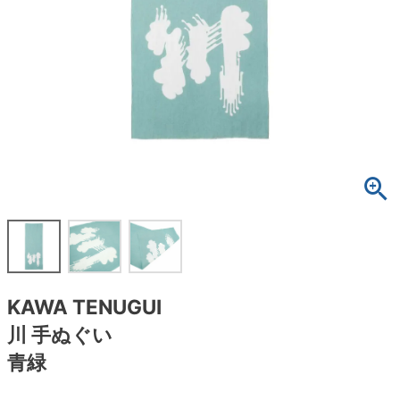
ボーンズ STF（エスティーエフ）
スケートパーク情報
特定商取引法に基づく表記
7.9inch
8.0inch
58mm
25cm
ボルト
ショーツ
パウエルペラルタ DF（ドラゴンフォーミュ
ラ）
8.0inch
8.1inch
59mm
25.5cm
パーツ・その他
長袖ボタンシャツ
ソフトウィール（クルーザー）
8.1inch
8.2inch
60mm
26cm
足回りセット（トラック・ウィールセット）
7分袖シャツ・ラグラン
8.2inch
8.3inch
62mm
26.5cm
ヘルメット・パッド
半袖シャツ
8.3inch
8.4inch
63mm
27cm
練習用アイテム（初心者におすすめ）
キャップ
8.4inch
8.5inch
64mm
27.5cm
スケートケース・バッグ
ソックス
KAWA TENUGUI
8.5inch
8.6inch
65mm
28cm
メディア（雑誌・DVD・CD）
アンダーウエア
川 手ぬぐい
8.6inch
8.7inch
70mm
28.5cm
青緑
サイズの測り方
8.7inch
8.8inch
72mm
29cm