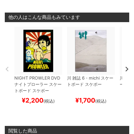
他の人はこんな商品もみています
NIGHT PROWLER
DVD
川
雑誌
6・michi
スケー
川
雑誌
ナイトプローラー
スケー
トボード スケボー
ード 
トボード スケボー
¥
2,200
¥
1,700
¥
(税込)
(税込)
閲覧した商品