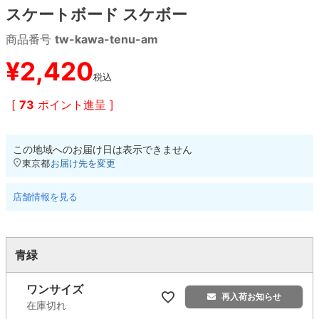
スケートボード スケボー
8.8inch
8.9inch
75mm
29.5cm
商品番号
tw-kawa-tenu-am
¥
2,420
8.9inch
9.0inch以上
110mm
30cm
税込
[
73
ポイント進呈 ]
9.0inch以上
シェイプデッキ
この地域へのお届け日は表示できません
東京都
お届け先を変更
高性能デッキ
店舗情報を見る
青緑
ワンサイズ
再入荷お知らせ
在庫切れ