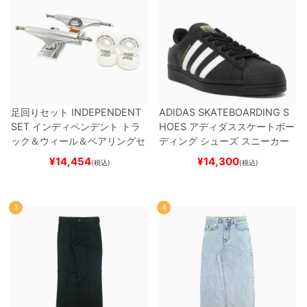
足回りセット
INDEPENDENT
ADIDAS SKATEBOARDING S
SET
インディペンデント
トラ
HOES
アディダススケートボー
ック＆ウィール＆ベアリングセ
ディング
シューズ スニーカー
ット
（トリック用）
スケートボ
スーパースター
SUPERSTAR A
¥
14,454
¥
14,300
(税込)
(税込)
ード スケボー
DV
BLACK/WHITE/WHITE
G
W6931
スケートボード スケボ
ー
3
4