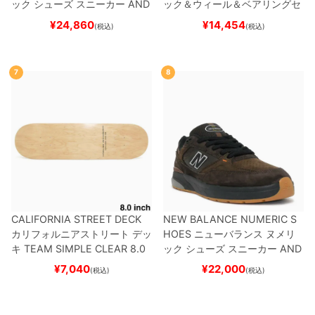
ック
シューズ スニーカー
AND
ック＆ウィール＆ベアリングセ
REW REYNOLDS 933
UN933
ット
（クルーザー用）
スケート
¥
24,860
¥
14,454
(税込)
(税込)
BNT
BLACK/NAVY
スケートボ
ボード スケボー
ード スケボー
7
8
CALIFORNIA STREET DECK
NEW BALANCE NUMERIC S
カリフォルニアストリート
デッ
HOES
ニューバランス ヌメリ
キ
TEAM
SIMPLE CLEAR 8.0
ック
シューズ スニーカー
AND
ブランク（DSM）
スケートボ
REW REYNOLDS 933
NM933
¥
7,040
¥
22,000
(税込)
(税込)
ード スケボー
BAR
BROWN/BLACK
スケート
ボード スケボー