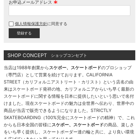
お申込メールアドレス
(
必
個人情報保護方針
に同意する
須
)
SHOP CONCEPT
ショップコンセプト
当店は1988年創業から
スケボー、スケートボード
のプロショップ
（専門店）として営業を続けております。CALIFORNIA
STREET（カリフォルニアストリート・カリスト）という店名の由
来はスケートボード発祥の地、カリフォルニアからいち早く最新の
スケートボードに関する情報を日本に提供したいという思いで名付
けました。現在スケートボードの魅力は全世界へ伝わり、世界中の
商品が当店で販売できるようになりました。STRICTLY
SKATEBOARDING（100%完全にスケートボードの精神）で、これ
からも日本全国の皆様に
スケボー、スケートボード
の商品、楽しさ
をいち早く提供し、スケートボーダー達の輪と共に、より良い環境
を広げていきたいと思っております。